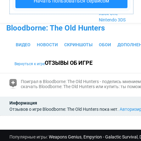
Начать пользоваться сервисом
Nintendo Wii U
PlayStation 4
Xbox One
Nintendo 3DS
Bloodborne: The Old Hunters
ВИДЕО
НОВОСТИ
СКРИНШОТЫ
ОБОИ
ДОПОЛНЕ
ОТЗЫВЫ ОБ ИГРЕ
Вернуться к игре
(i)
Поиграл в Bloodborne: The Old Hunters - поделись мнением
скачать Bloodborne: The Old Hunters или купить: ты пом
Информация
Отзывов о игре Bloodborne: The Old Hunters пока нет.
Авторизи
Популярные игры:
Weapons Genius
,
Empyrion - Galactic Survival
,