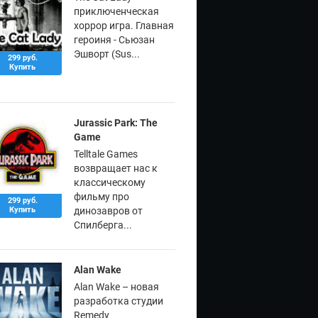
приключенческая
хоррор игра. Главная
героиня - Сьюзан
Эшворт (Sus...
299 руб.
Купить
Jurassic Park: The
Game
Telltale Games
возвращает нас к
классическому
фильму про
299 руб.
Купить
динозавров от
Спилберга...
Alan Wake
Alan Wake – новая
разработка студии
Remedy