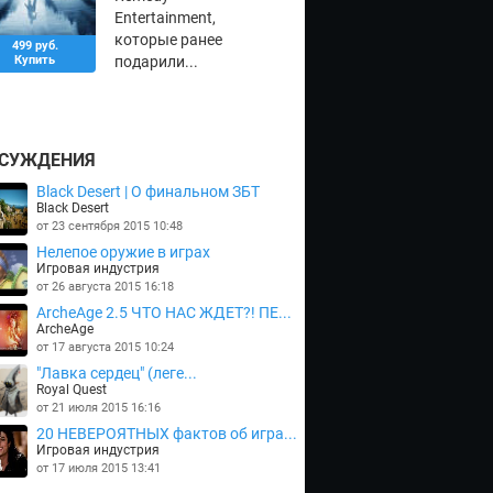
Entertainment,
которые ранее
499 руб.
Купить
подарили...
СУЖДЕНИЯ
Black Desert | О финальном ЗБТ
Black Desert
от 23 сентября 2015 10:48
Нелепое оружие в играх
Игровая индустрия
от 26 августа 2015 16:18
ArcheAge 2.5 ЧТО НАС ЖДЕТ?! ПЕ...
ArcheAge
от 17 августа 2015 10:24
"Лавка сердец" (леге...
Royal Quest
от 21 июля 2015 16:16
20 НЕВЕРОЯТНЫХ фактов об игра...
Игровая индустрия
от 17 июля 2015 13:41