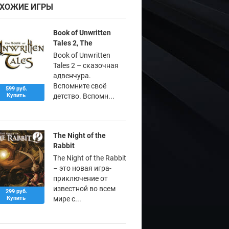
ХОЖИЕ ИГРЫ
Book of Unwritten
Tales 2, The
Book of Unwritten
Tales 2 – сказочная
адвенчура.
Вспомните своё
599 руб.
Купить
детство. Вспомн...
The Night of the
Rabbit
The Night of the Rabbit
– это новая игра-
приключение от
известной во всем
299 руб.
Купить
мире с...