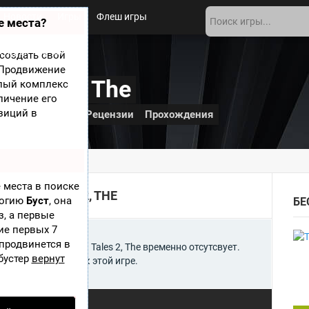
Новости
Игры
Флеш игры
е места?
 игры
О сайте
создать свой
? Продвижение
 Tales 2, The
елый комплекс
личение его
зиций в
и
Дополнения
Рецензии
Прохождения
es 2, The
 места в поиске
TTEN TALES 2, THE
логию
Буст
, она
БЕ
з, а первые
ие первых 7
 продвинется в
Book of Unwritten Tales 2, The временно отсутсвует.
бустер
вернут
авит Дополнения к этой игре.