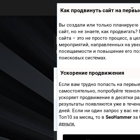
Zobra.ru - Игровое сообщество -
все о играх
Как продвинуть сайт на первы
П
ла
т
Мини
Вы создали или только планируете 
ф
сайт, но не знаете, как продвигать
ор
Book of Unwritten
сайта – это не просто процесс, а ц
м
ы
мероприятий, направленных на уве
посещаемости и повышение его по
Новости
Скриншоты
Видео
Обо
поисковых системах.
Ускорение продвижения
Zobra.ru
»
Игры
» Book of Unwritten Tal
Если вам трудно попасть на первые
ДОПОЛНЕНИЯ BOOK OF UNWRI
самостоятельно, попробуйте техно
ускоряет продвижение в десятки ра
результаты появляются уже в течен
Информация
дней. Если ни один запрос у вас не
К сожалению Дополнения из игры 
Топ10 за месяц, то в
SeoHammer
за 
Вы можете быть первым кто доб
деньги.
Опубликовать Дополнения
.