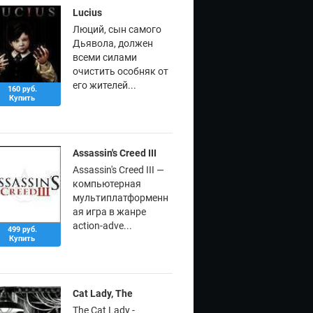
Lucius
Люций, сын самого
Дьявола, должен
всеми силами
очистить особняк от
его жителей...
160 руб.
Купить
Assassin's Creed III
Assassin's Creed III —
компьютерная
мультиплатформенн
ая игра в жанре
action-adve...
499 руб.
Купить
Cat Lady, The
The Cat Lady -