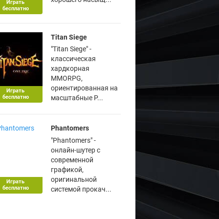
Играть
бесплатно
Titan Siege
"Titan Siege" -
классическая
хардкорная
MMORPG,
ориентированная на
Играть
бесплатно
масштабные P...
Phantomers
"Phantomers" -
онлайн-шутер с
современной
графикой,
оригинальной
Играть
бесплатно
системой прокач...