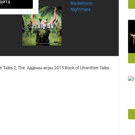
айта
Splatoon
Bladestorm:
Nightmare
 Tales 2, The. Аддоны игры 2015 Book of Unwritten Tales