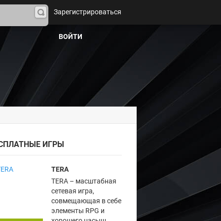
Зарегистрироваться
На
йти
ВОЙТИ
СПЛАТНЫЕ ИГРЫ
TERA
TERA – масштабная
сетевая игра,
совмещающая в себе
элементы RPG и
хорошего насыщ...