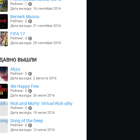
Рейтинг: 1
Дата выхода: 16 сентября 2016
(points)
Berserk Musou
Рейтинг: 0
Дата выхода: 21 сентября 2016
(points)
FIFA 17
Рейтинг: 0
Дата выхода: 29 сентября 2016
(points)
ДАВНО ВЫШЛИ
Abzu
Рейтинг: 0
Дата выхода: 2 августа 2016
(points)
We Happy Few
Рейтинг: 0
Дата выхода: 26 июля 2016
(points)
Rick and Morty: Virtual Rick-ality
Рейтинг: 0
Дата выхода: 18 июля 2016
(points)
Song of the Deep
Рейтинг: 0
Дата выхода: 12 июля 2016
(points)