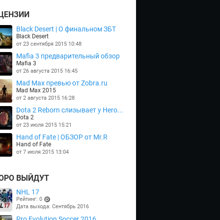
ЦЕНЗИИ
Black Desert | О финальном ЗБТ
Black Desert
от 23 сентября 2015 10:48
Mafia 3 предварительный обзор
Mafia 3
от 26 августа 2015 16:45
Mad Max превью от Zobra.ru
Mad Max 2015
от 2 августа 2015 16:28
Dota 2 Reborn слизывает у Hero...
Dota 2
от 23 июля 2015 15:21
Hand of Fate | ОБЗОР от Mr.R
Hand of Fate
от 7 июля 2015 13:04
ОРО ВЫЙДУТ
NHL 17
Рейтинг: 0
Дата выхода: Сентябрь 2016
(points)
Pro Evolution Soccer 2016