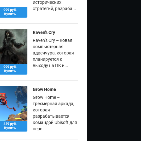
исторических
стратегий, разраба...
999 руб.
Купить
Raven’s Cry
Raven’s Cry – новая
компьютерная
адвенчура, которая
планируется к
выходу на ПК и...
999 руб.
Купить
Grow Home
Grow Home –
трёхмерная аркада,
которая
разрабатывается
командой Ubisoft для
449 руб.
Купить
перс...