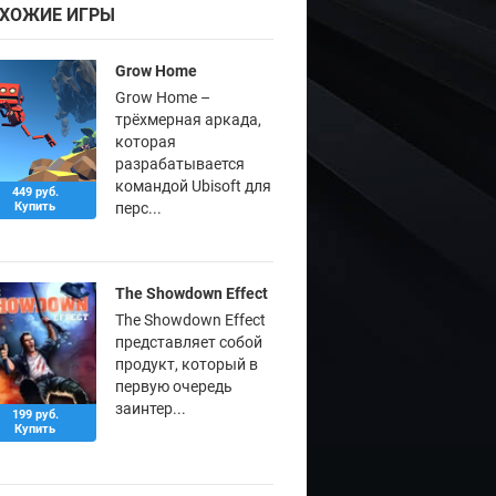
ХОЖИЕ ИГРЫ
Grow Home
Grow Home –
трёхмерная аркада,
которая
разрабатывается
командой Ubisoft для
449 руб.
Купить
перс...
The Showdown Effect
The Showdown Effect
представляет собой
продукт, который в
первую очередь
заинтер...
199 руб.
Купить