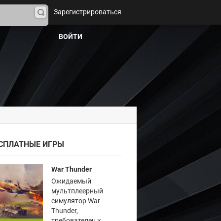
Зарегистрироваться
На
йти
ВОЙТИ
СПЛАТНЫЕ ИГРЫ
War Thunder
Ожидаемый
мультплеерный
симулятор War
Thunder,
требователен к