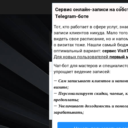
Zobra.ru - Игровое сообщество -
все о играх
Сервис онлайн-записи на соб
П
Telegram-боте
ла
т
Мини
ф
Тот, кто работает в сфере услуг, зн
ор
записи клиентов никуда. Мало того
Bullet Time Pigeo
м
видеть свое расписание, но и напо
ы
о визитах тоже. Нашли самый бюд
Новости
Скриншоты
Видео
Обо
оптимальный вариант:
сервис Visit
Для новых пользователей
первый 
Чат-бот для мастеров и специалист
Zobra.ru
»
Игры
» Bullet Time Pigeon S
упрощает ведение записей:
Сам записывает клиентов и напом
СКРИНШОТЫ BULLET TIME P
—
визите;
Персонализирует скидки, чаевые, к
—
Информация
предоплаты;
К сожалению Скриншоты из игры 
Увеличивает доходимость и помог
—
можете быть первым кто добави
зарабатывать;
Опубликовать Скриншоты
.