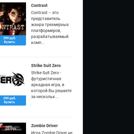
Contrast
Contrast – это
представитель
жанра трехмерных
платформеров,
разрабатываемый
299 руб.
Купить
комп...
Strike Suit Zero
Strike Suit Zero -
футуристичная
аркадная игра, в
которой Вы решаете
за нескольк...
299 руб.
Купить
Zombie Driver
Игра Zombie Driver не