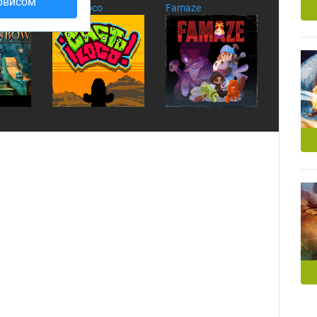
рвисом
w
Cacto Loco
Famaze