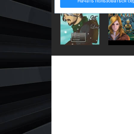
Начать пользоваться се
Alone at Last
Black Rainbo