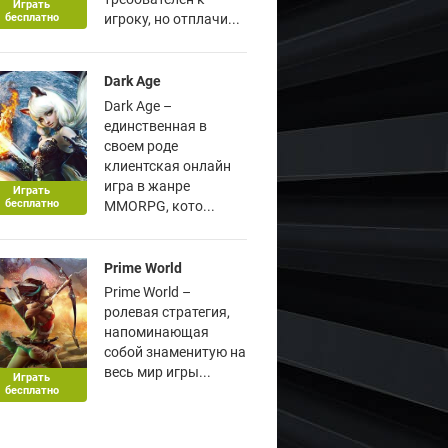
Играть
бесплатно
игроку, но отплачи...
Dark Age
Dark Age –
единственная в
своем роде
клиентская онлайн
игра в жанре
Играть
бесплатно
MMORPG, кото...
Prime World
Prime World –
ролевая стратегия,
напоминающая
собой знаменитую на
весь мир игры...
Играть
бесплатно