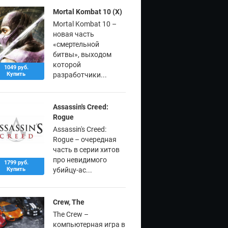
Mortal Kombat 10 (X)
Mortal Kombat 10 –
новая часть
«смертельной
битвы», выходом
которой
1049 руб.
Купить
разработчики...
Assassin's Creed:
Rogue
Assassin's Creed:
Rogue – очередная
часть в серии хитов
про невидимого
1799 руб.
Купить
убийцу-ас...
Crew, The
The Crew –
компьютерная игра в