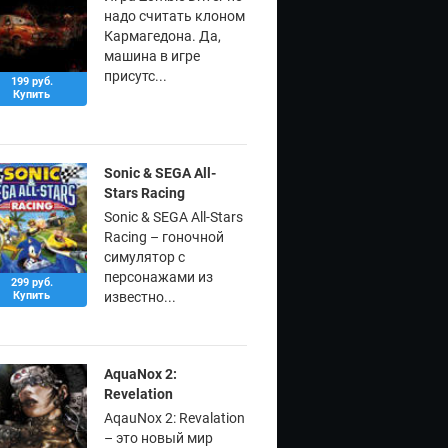
надо считать клоном
Кармагедона. Да,
машина в игре
присутс...
199 руб.
Купить
Sonic & SEGA All-
Stars Racing
Sonic & SEGA All-Stars
Racing – гоночной
симулятор с
персонажами из
299 руб.
Купить
известно...
AquaNox 2:
Revelation
AqauNox 2: Revalation
– это новый мир