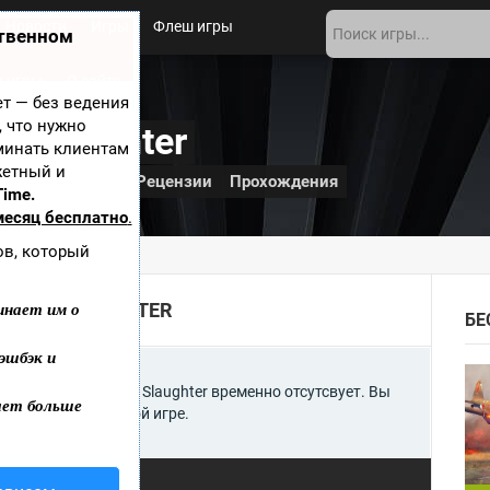
Новости
Игры
Флеш игры
ственном
 игры
О сайте
ает — без ведения
, что нужно
n Slaughter
минать клиентам
жетный и
и
Дополнения
Рецензии
Прохождения
Time.
месяц бесплатно
.
ов, который
laughter
инает им о
IGEON SLAUGHTER
БЕ
эшбэк и
Bullet Time Pigeon Slaughter временно отсутсвует. Вы
ает больше
т Скриншоты к этой игре.