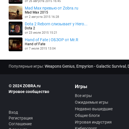
от 26 августа 2015 16:45
Mad Max превью от Zobra.ru
Mad Max 2015
от 2 августа 2015 16:28
Dota 2 Reborn слизывает у Hero...
Dota 2
от 23 июля 2015 15:21
Hand of Fate | ОБЗОР от Mr.R
Hand of Fate
от 7 июля 2015 13:04
Популярные игры:
Weapons Genius
,
Empyrion - Galactic Survival
,
© 2024 ZOBRA.ru
Игры
Игровое сообщество
Все игры
Ожидаемые игры
Недавно вышедшие
Вход
Общие блоги
Регистрация
Игровая индустрия
Соглашение
Киберспорт