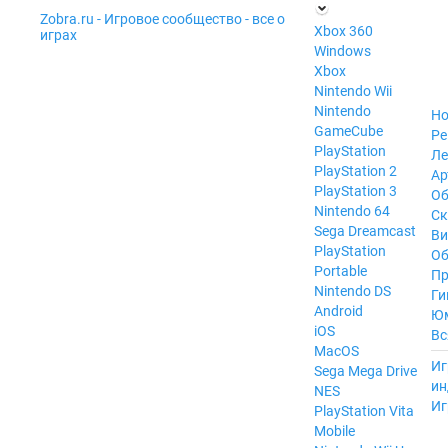
Zobra.ru - Игровое сообщество - все о
П
Xbox 360
играх
ла
Windows
т
Xbox
ф
ор
Nintendo Wii
м
Nintendo
Но
ы
GameCube
Ре
PlayStation
Ле
PlayStation 2
Ар
PlayStation 3
Об
Nintendo 64
С
Sega Dreamcast
Ви
PlayStation
Об
Portable
Пр
Nintendo DS
Ги
Android
Ю
iOS
Вс
MacOS
----
Иг
Sega Mega Drive
ин
NES
Иг
PlayStation Vita
Mobile