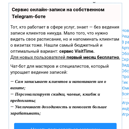
Zobra.ru - Игровое сообщество - все о
П
Сервис онлайн-записи на собственном
Xbox 360
играх
ла
PC
Telegram-боте
т
Xbox
ф
ор
Wii
Тот, кто работает в сфере услуг, знает — без ведения
м
Нов
GameCube
записи клиентов никуда. Мало того, что нужно
ы
Рец
PS
видеть свое расписание, но и напоминать клиентам
В р
PS2
о визитах тоже. Нашли самый бюджетный и
Арт
PS3
оптимальный вариант:
сервис VisitTime.
Обо
Nintendo 64
Для новых пользователей
первый месяц бесплатно
.
Скр
Dreamcast
Вид
Чат-бот для мастеров и специалистов, который
PSP
Обс
упрощает ведение записей:
Nintendo DS
Про
Android
Сам записывает клиентов и напоминает им о
—
Гик
iPhone, iPod,
визите;
Юм
iPad
Персонализирует скидки, чаевые, кэшбэк и
—
Вся
MacOS
предоплаты;
------
Sega Mega Drive
Игр
Увеличивает доходимость и помогает больше
—
NES
инд
зарабатывать;
PSP Vita
Игр
Mobile
Wii U