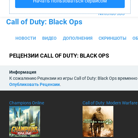
Начать пользоваться сервисом
PS4
Xbox One
Nintendo 3DS
Call of Duty: Black Ops
НОВОСТИ
ВИДЕО
ДОПОЛНЕНИЯ
СКРИНШОТЫ
О
РЕЦЕНЗИИ CALL OF DUTY: BLACK OPS
Информация
К сожалению Рецензии из игры Call of Duty: Black Ops временн
Опубликовать Рецензии
.
Champions Online
Call of Duty: Modern Warfare