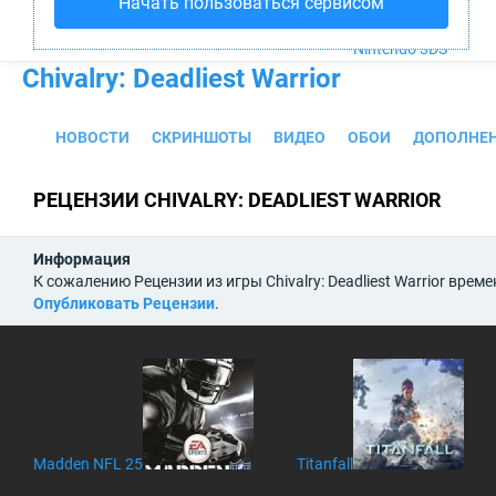
Начать пользоваться сервисом
PS4
Xbox One
Nintendo 3DS
Chivalry: Deadliest Warrior
НОВОСТИ
СКРИНШОТЫ
ВИДЕО
ОБОИ
ДОПОЛНЕ
РЕЦЕНЗИИ CHIVALRY: DEADLIEST WARRIOR
Информация
К сожалению Рецензии из игры Chivalry: Deadliest Warrior вре
Опубликовать Рецензии
.
Madden NFL 25
Titanfall