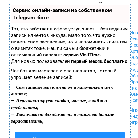
Zobra.ru - Игровое сообщество - все о
П
Сервис онлайн-записи на собственном
Xbox 360
играх
ла
PC
Telegram-боте
т
Xbox
ф
ор
Wii
Тот, кто работает в сфере услуг, знает — без ведения
м
Нов
GameCube
записи клиентов никуда. Мало того, что нужно
ы
Рец
PS
видеть свое расписание, но и напоминать клиентам
В р
PS2
о визитах тоже. Нашли самый бюджетный и
Арт
PS3
оптимальный вариант:
сервис VisitTime.
Обо
Nintendo 64
Для новых пользователей
первый месяц бесплатно
.
Скр
Dreamcast
Вид
Чат-бот для мастеров и специалистов, который
PSP
Обс
упрощает ведение записей:
Nintendo DS
Про
Android
Сам записывает клиентов и напоминает им о
—
Гик
iPhone, iPod,
визите;
Юм
iPad
Персонализирует скидки, чаевые, кэшбэк и
—
Вся
MacOS
предоплаты;
------
Sega Mega Drive
Игр
Увеличивает доходимость и помогает больше
—
NES
инд
зарабатывать;
PSP Vita
Игр
Mobile
Wii U