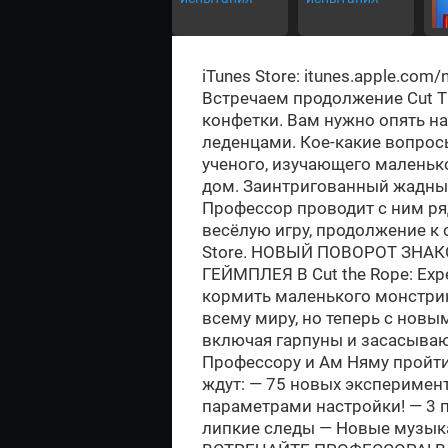
iTunes Store: itunes.apple.com/
Встречаем продолжение Cut T
конфетки. Вам нужно опять 
леденцами. Кое-какие вопросы
ученого, изучающего маленько
дом. Заинтригованный жадны
Профессор проводит с ним ря
весёлую игру, продолжение к 
Store. НОВЫЙ ПОВОРОТ ЗНА
ГЕЙМПЛЕЯ В Cut the Rope: Exp
кормить маленького монстри
всему миру, но теперь с нов
включая гарпуны и засасыва
Профессору и Ам Няму пройти
ждут: — 75 новых эксперимен
параметрами настройки! — 3 п
липкие следы — Новые музыка