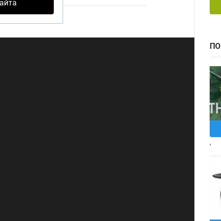
айта
Стать смотрящим
ПО
,