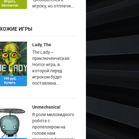
Играть
бесплатно
игроку, но отплачи...
ХОЖИЕ ИГРЫ
Lady, The
The Lady –
приключенческая
Horror-игра, в
которой перед
игроком будет
199 руб.
Купить
поставлена...
Unmechanical
В роли миловидного
робота с
пропеллером на
голове нам