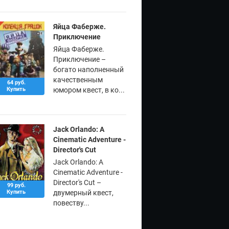
Яйца Фаберже.
Приключение
Яйца Фаберже.
Приключение –
богато наполненный
качественным
64 руб.
Купить
юмором квест, в ко...
Jack Orlando: A
Cinematic Adventure -
Director's Cut
Jack Orlando: A
Cinematic Adventure -
Director's Cut –
99 руб.
Купить
двумерный квест,
повеству...