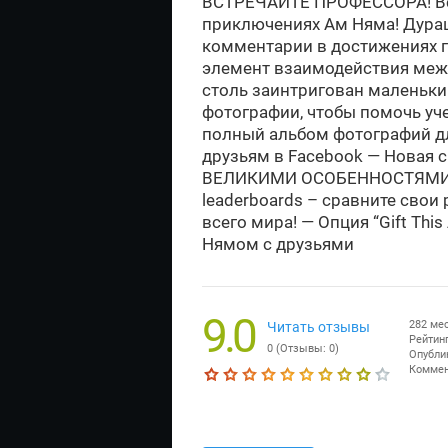
ВСТРЕЧАЙТЕ ПРОФЕССОРА! Вст
приключениях Ам Няма! Дура
комментарии в достижениях г
элемент взаимодействия межд
столь заинтригован маленьк
фотографии, чтобы помочь уч
полный альбом фотографий дл
друзьям в Facebook — Новая
ВЕЛИКИМИ ОСОБЕННОСТЯМИ —
leaderboards – сравните свои
всего мира! — Опция “Gift Th
Нямом с друзьями
9.0
282 ме
Читать отзывы
Рейтинг
0
(Отзывы:
0
)
Опубли
Коммен
Текущая оценка 9.0