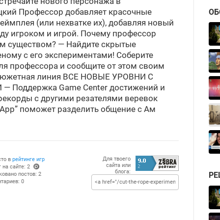
речайте нового персонажа в
цкий Профессор добавляет красочные
ОБ
еймплея (или нехватке их), добавляя новый
у игроком и игрой. Почему профессор
им существом? — Найдите скрытые
еному с его экспериментами! Соберите
я профессора и сообщите от этом своим
 сюжетная линия ВСЕ НОВЫЕ УРОВНИ С
 Поддержка Game Center достижений и
 рекорды с другими резателями веревок
is App” поможет разделить общение с Ам
Для твоего
сто в
рейтинге игр
сайта или
 на сайте: 2
блога:
(po
РЕ
ковано постов: 2
ints
тариев: 0
)