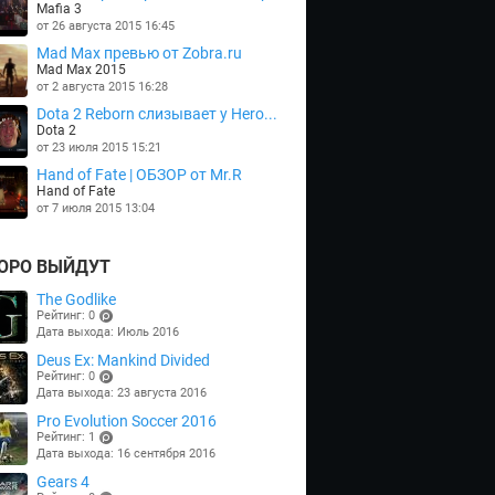
Mafia 3
от 26 августа 2015 16:45
Mad Max превью от Zobra.ru
Mad Max 2015
от 2 августа 2015 16:28
Dota 2 Reborn слизывает у Hero...
Dota 2
от 23 июля 2015 15:21
Hand of Fate | ОБЗОР от Mr.R
Hand of Fate
от 7 июля 2015 13:04
ОРО ВЫЙДУТ
The Godlike
Рейтинг: 0
Дата выхода: Июль 2016
(points)
Deus Ex: Mankind Divided
Рейтинг: 0
Дата выхода: 23 августа 2016
(points)
Pro Evolution Soccer 2016
Рейтинг: 1
Дата выхода: 16 сентября 2016
(points)
Gears 4