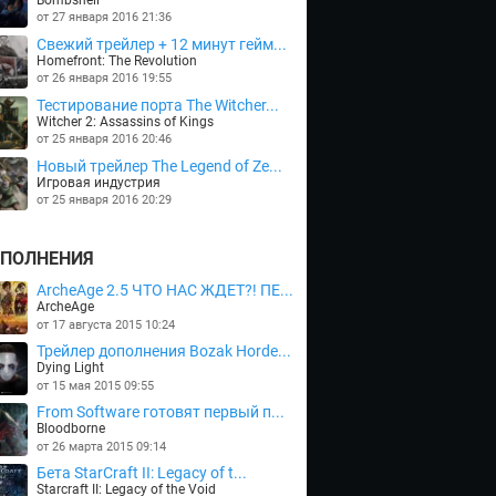
от 27 января 2016 21:36
Cвежий трейлер + 12 минут гейм...
Homefront: The Revolution
от 26 января 2016 19:55
Тестирование порта The Witcher...
Witcher 2: Assassins of Kings
от 25 января 2016 20:46
Новый трейлер The Legend of Ze...
Игровая индустрия
от 25 января 2016 20:29
ПОЛНЕНИЯ
ArcheAge 2.5 ЧТО НАС ЖДЕТ?! ПЕ...
ArcheAge
от 17 августа 2015 10:24
Трейлер дополнения Bozak Horde...
Dying Light
от 15 мая 2015 09:55
From Software готовят первый п...
Bloodborne
от 26 марта 2015 09:14
Бета StarCraft II: Legacy of t...
Starcraft II: Legacy of the Void