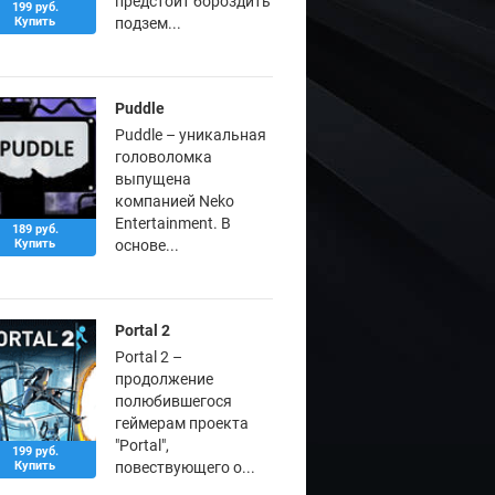
предстоит бороздить
199 руб.
Купить
подзем...
Puddle
Puddle – уникальная
головоломка
выпущена
компанией Neko
Entertainment. В
189 руб.
Купить
основе...
Portal 2
Portal 2 –
продолжение
полюбившегося
геймерам проекта
"Portal",
199 руб.
Купить
повествующего о...