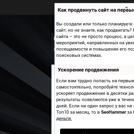
Zobra.ru - Игровое сообщество -
все о играх
Как продвинуть сайт на первы
П
ла
т
Мини
Вы создали или только планируете 
ф
сайт, но не знаете, как продвигать
ор
Cut the Rope: Ex
сайта – это не просто процесс, а ц
м
ы
мероприятий, направленных на уве
посещаемости и повышение его по
Видео
Рецензии
Новости
Скри
поисковых системах.
Ускорение продвижения
Zobra.ru
»
Игры
» Cut the Rope: Experi
Если вам трудно попасть на первые
самостоятельно, попробуйте техно
Жанр:
ускоряет продвижение в десятки ра
Платформа:
результаты появляются уже в течен
дней. Если ни один запрос у вас не
Дата выхода:
Топ10 за месяц, то в
SeoHammer
за 
Разработчик:
деньги.
Издатель:
Добавить пост
Сайт игры: