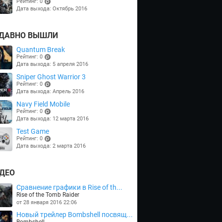
Рейтинг: 0
Дата выхода: Октябрь 2016
(points)
ДАВНО ВЫШЛИ
Quantum Break
Рейтинг: 0
Дата выхода: 5 апреля 2016
(points)
Sniper Ghost Warrior 3
Рейтинг: 0
Дата выхода: Апрель 2016
(points)
Navy Field Mobile
Рейтинг: 0
Дата выхода: 12 марта 2016
(points)
Test Game
Рейтинг: 0
Дата выхода: 2 марта 2016
(points)
ДЕО
Сравнение графики в Rise of th...
Rise of the Tomb Raider
от 28 января 2016 22:06
Новый трейлер Bombshell посвящ...
Bombshell