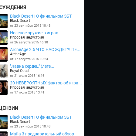
СУЖДЕНИЯ
Black Desert | О финальном ЗБТ
Black Desert
от 23 сентября 2015 10:48
Нелепое оружие в играх
Игровая индустрия
от 26 августа 2015 16:18
ArcheAge 2.5 ЧТО НАС ЖДЕТ?! ПЕ...
ArcheAge
от 17 августа 2015 10:24
"Лавка сердец" (леге...
Royal Quest
от 21 июля 2015 16:16
20 НЕВЕРОЯТНЫХ фактов об игра...
Игровая индустрия
от 17 июля 2015 13:41
ЦЕНЗИИ
Black Desert | О финальном ЗБТ
Black Desert
от 23 сентября 2015 10:48
Mafia 3 предварительный обзор