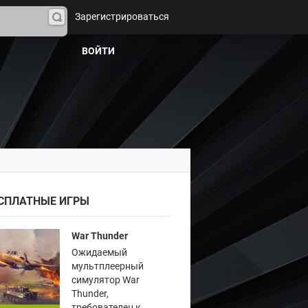
Зарегистрироваться
На
йти
ВОЙТИ
СПЛАТНЫЕ ИГРЫ
War Thunder
Ожидаемый
мультплеерный
симулятор War
Thunder,
требователен к