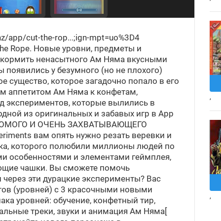
nz/app/cut-the-rop...;ign-mpt=uo%3D4
he Rope. Новые уровни, предметы и
накормить ненасытного Ам Няма вкусными
 появились у безумного (но не плохого)
е существо, которое загадочно попало в его
м аппетитом Ам Няма к конфетам,
,
д экспериментов, которые вылились в
одной из оригинальных и забавых игр в App
КОМОГО И ОЧЕНЬ ЗАХВАТЫВАЮЩЕГО
eriments вам опять нужно резать веревки и
ка, которого полюбили миллионы людей по
ыми особенностями и элементами геймплея,
ющие чашки. Вы сможете помочь
 через эти дурацкие эксперименты? Вас
тов (уровней) с 3 красочными новыми
,
ака уровней: обучение, конфетный тир,
льные треки, звуки и анимация Ам Няма[