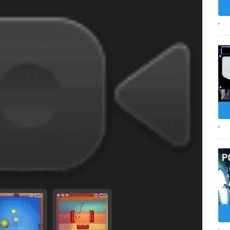
,
,
,