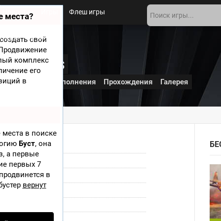
Новости
Игры
Флеш игры
е места?
 игры
О сайте
создать свой
? Продвижение
periments
елый комплекс
личение его
зиций в
ншоты
Обои
Дополнения
Прохождения
Галерея
ments
 места в поиске
логию
Буст
, она
БЕ
Квесты
з, а первые
iOS
ие первых 7
 продвинется в
4 августа 2011
бустер
вернут
ZeptoLab
ZeptoLab
Посетить сайт