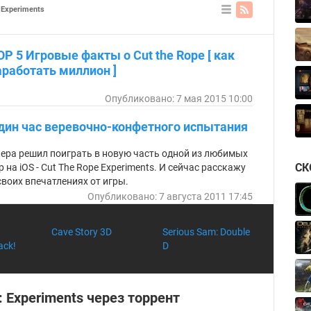
 Experiments
В
ви
де
OP 5 Игровые факты о Cut the Rope [ как
сп
ис
аработать миллион ]
ка
Опубликовано: 7 мая 2015 10:00
дин час веревочно-конфетного испытания
ера решил поиграть в новую часть одной из любимых
СК
р на iOS - Cut The Rope Experiments. И сейчас расскажу
своих впечатлениях от игры.
Опубликовано: 7 августа 2011 17:45
Cave Story 3D
Serious Sam: Double
ack!
D
: Experiments через торрент