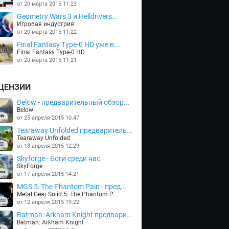
от 20 марта 2015 11:23
Geometry Wars 3 и Helldrivers...
Игровая индустрия
от 20 марта 2015 11:22
Final Fantasy Type-0 HD уже в...
Final Fantasy Type-0 HD
от 20 марта 2015 11:21
ЦЕНЗИИ
Below - предварительный обзор...
Below
от 25 апреля 2015 10:47
Tearaway Unfolded предваритель...
Tearaway Unfolded
от 18 апреля 2015 12:29
Skyforge - Боги среди нас
SkyForge
от 17 апреля 2015 14:21
MGS 5: The Phantom Pain - пред...
Metal Gear Solid 5: The Phantom P...
от 12 апреля 2015 19:22
Batman: Arkham Knight предвари...
Batman: Arkham Knight