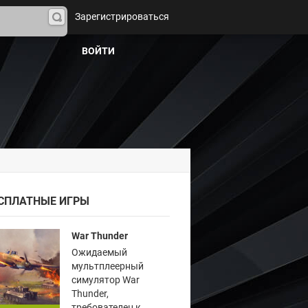
Зарегистрироваться
На
йти
ВОЙТИ
СПЛАТНЫЕ ИГРЫ
War Thunder
Ожидаемый
мультплеерный
симулятор War
Thunder,
требователен к