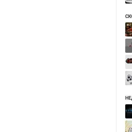
СК
НЕ