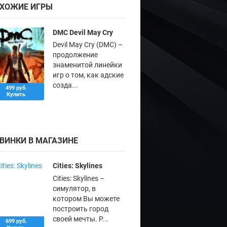
ХОЖИЕ ИГРЫ
DMC Devil May Cry
Devil May Cry (DMC) –
продолжение
знаменитой линейки
игр о том, как адские
созда...
499 руб.
Купить
ВИНКИ В МАГАЗИНЕ
Cities: Skylines
Cities: Skylines –
симулятор, в
котором Вы можете
построить город
своей мечты. Р...
699 руб.