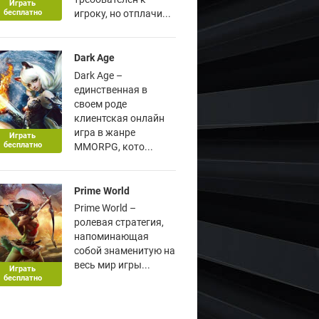
Играть
бесплатно
игроку, но отплачи...
Dark Age
Dark Age –
единственная в
своем роде
клиентская онлайн
игра в жанре
Играть
бесплатно
MMORPG, кото...
Prime World
Prime World –
ролевая стратегия,
напоминающая
собой знаменитую на
весь мир игры...
Играть
бесплатно