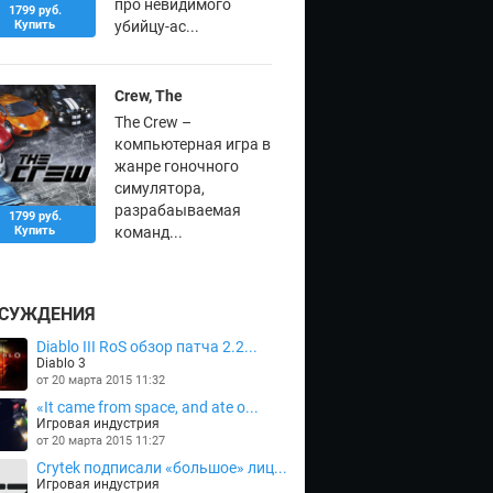
про невидимого
1799 руб.
Купить
убийцу-ас...
Crew, The
The Crew –
компьютерная игра в
жанре гоночного
симулятора,
разрабаываемая
1799 руб.
Купить
команд...
СУЖДЕНИЯ
Diablo III RoS обзор патча 2.2...
Diablo 3
от 20 марта 2015 11:32
«It came from space, and ate o...
Игровая индустрия
от 20 марта 2015 11:27
Crytek подписали «большое» лиц...
Игровая индустрия