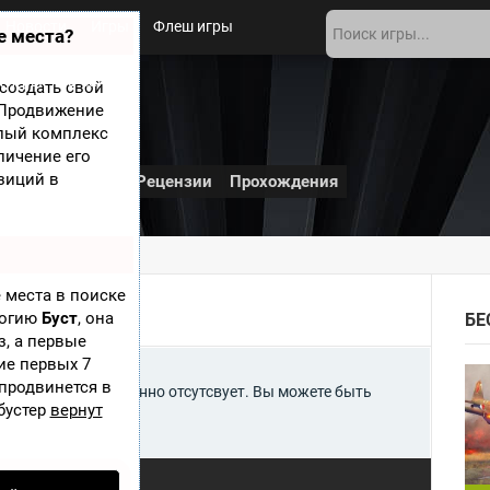
Новости
Игры
Флеш игры
е места?
 игры
О сайте
создать свой
? Продвижение
елый комплекс
личение его
зиций в
и
Дополнения
Рецензии
Прохождения
 места в поиске
логию
Буст
, она
БЕ
з, а первые
ие первых 7
 продвинется в
nte's Inferno временно отсутсвует. Вы можете быть
бустер
вернут
той игре.