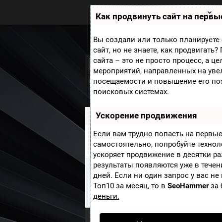
Zobra.ru - Игровое сообщество -
все о играх
Как продвинуть сайт на первы
П
ла
т
Мини
Вы создали или только планируете 
ф
сайт, но не знаете, как продвигать
ор
Dante's Inferno
сайта – это не просто процесс, а ц
м
ы
мероприятий, направленных на уве
посещаемости и повышение его по
Видео
Новости
Скриншоты
Обо
поисковых системах.
Ускорение продвижения
Zobra.ru
»
Игры
» Dante's Inferno
Если вам трудно попасть на первые
НОВОСТИ DANTE'S INFERNO
самостоятельно, попробуйте техно
ускоряет продвижение в десятки ра
результаты появляются уже в течен
Информация
дней. Если ни один запрос у вас не
К сожалению Новости из игры Da
Топ10 за месяц, то в
SeoHammer
за 
первым кто добавит Новости к э
деньги.
Опубликовать Новости
.