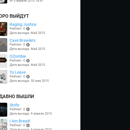
от 5 апреля 2015 14:41
ОРО ВЫЙДУТ
Raging Justice
Рейтинг: 0
Дата выхода: Май 2015
(points)
Cave Brawlers
Рейтинг: 0
Дата выхода: Май 2015
(points)
OZombie
Рейтинг: 0
Дата выхода: Май 2015
(points)
To Leave
Рейтинг: 0
Дата выхода: 30 мая 2015
(points)
ДАВНО ВЫШЛИ
Strife
Рейтинг: 0
Дата выхода: 9 апреля 2015
(points)
I Am Bread!
Рейтинг: 0
Дата выхода: 9 апреля 2015
(points)