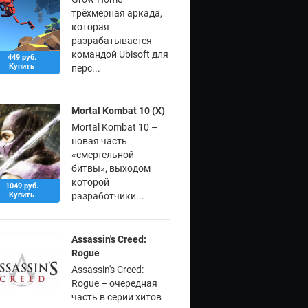
трёхмерная аркада,
которая
разрабатывается
командой Ubisoft для
449 руб.
Купить
перс...
Mortal Kombat 10 (X)
Mortal Kombat 10 –
новая часть
«смертельной
битвы», выходом
которой
1049 руб.
Купить
разработчики...
Assassin's Creed:
Rogue
Assassin's Creed:
Rogue – очередная
часть в серии хитов