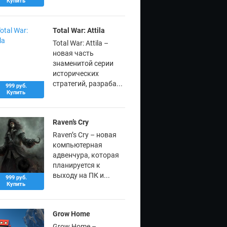
Купить
Total War: Attila
Total War: Attila –
новая часть
знаменитой серии
исторических
стратегий, разраба...
999 руб.
Купить
Raven’s Cry
Raven’s Cry – новая
компьютерная
адвенчура, которая
планируется к
выходу на ПК и...
999 руб.
Купить
Grow Home
Grow Home –