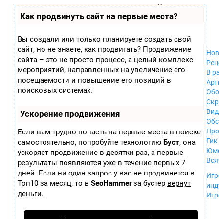
Zobra.ru - Игровое сообщество - все о
П
Как продвинуть сайт на первые места?
Xbox 360
играх
ла
PC
т
Xbox
ф
Вы создали или только планируете создать свой
ор
Wii
сайт, но не знаете, как продвигать? Продвижение
м
Нов
GameCube
сайта – это не просто процесс, а целый комплекс
ы
Рец
PS
мероприятий, направленных на увеличение его
В р
PS2
посещаемости и повышение его позиций в
Арт
PS3
поисковых системах.
Обо
Nintendo 64
Скр
Dreamcast
Вид
Ускорение продвижения
PSP
Обс
Nintendo DS
Про
Если вам трудно попасть на первые места в поиске
Android
Гик
самостоятельно, попробуйте технологию
Буст
, она
iPhone, iPod,
Юм
ускоряет продвижение в десятки раз, а первые
iPad
Вся
результаты появляются уже в течение первых 7
MacOS
------
дней. Если ни один запрос у вас не продвинется в
Sega Mega Drive
Игр
NES
Топ10 за месяц, то в
SeoHammer
за бустер
вернут
инд
PSP Vita
деньги.
Игр
Mobile
Wii U