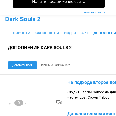
Начать продвижение сайта
PS4
Xbox One
Nintendo 3DS
Dark Souls 2
НОВОСТИ
СКРИНШОТЫ
ВИДЕО
АРТ
ДОПОЛНЕНИ
ДОПОЛНЕНИЯ DARK SOULS 2
Добавить пост
Напиши о
Dark Souls 2
На подходе второе до
Студия Bandai Namco на дня
частей Lost Crown Trilogy
0
0
+
-
К
о
Дополнительный конте
м