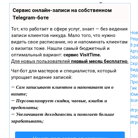
Zobra.ru - Игровое сообщество - все о
П
Сервис онлайн-записи на собственном
Xbox 360
играх
ла
PC
Telegram-боте
т
Xbox
ф
ор
Wii
Тот, кто работает в сфере услуг, знает — без ведения
м
Нов
GameCube
записи клиентов никуда. Мало того, что нужно
ы
Рец
PS
видеть свое расписание, но и напоминать клиентам
В р
PS2
о визитах тоже. Нашли самый бюджетный и
Арт
PS3
оптимальный вариант:
сервис VisitTime.
Обо
Nintendo 64
Для новых пользователей
первый месяц бесплатно
.
Скр
Dreamcast
Вид
Чат-бот для мастеров и специалистов, который
PSP
Обс
упрощает ведение записей:
Nintendo DS
Про
Android
Сам записывает клиентов и напоминает им о
—
Гик
iPhone, iPod,
визите;
Юм
iPad
Персонализирует скидки, чаевые, кэшбэк и
—
Вся
MacOS
предоплаты;
------
Sega Mega Drive
Игр
Увеличивает доходимость и помогает больше
—
NES
инд
зарабатывать;
PSP Vita
Игр
Mobile
Wii U