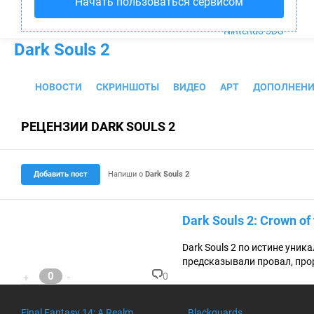
Начать пользоваться сервисом
PS4
Xbox One
Nintendo 3DS
Dark Souls 2
НОВОСТИ
СКРИНШОТЫ
ВИДЕО
АРТ
ДОПОЛНЕНИ
РЕЦЕНЗИИ DARK SOULS 2
Добавить пост
Напиши о
Dark Souls 2
Dark Souls 2: Crown o
Dark Souls 2 по истине уни
предсказывали провал, про
0
0
+
-
К
о
м
Final Fantasy 14: A Realm
Blackguards