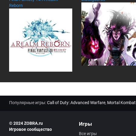
м
Reborn
ен
та
ри
ев
:
Популярные игры:
Call of Duty: Advanced Warfare
,
Mortal Kombat
© 2024 ZOBRA.ru
Игры
Игровое сообщество
Все игры