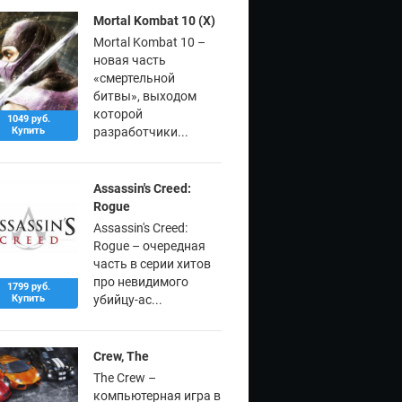
Mortal Kombat 10 (X)
Mortal Kombat 10 –
новая часть
«смертельной
битвы», выходом
которой
1049 руб.
Купить
разработчики...
Assassin's Creed:
Rogue
Assassin's Creed:
Rogue – очередная
часть в серии хитов
про невидимого
1799 руб.
Купить
убийцу-ас...
Crew, The
The Crew –
компьютерная игра в