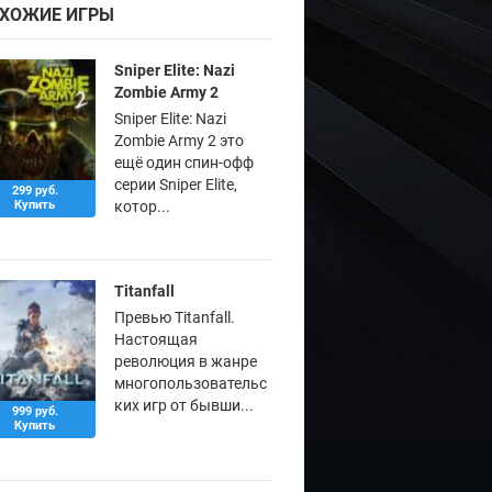
ХОЖИЕ ИГРЫ
Sniper Elite: Nazi
Zombie Army 2
Sniper Elite: Nazi
Zombie Army 2 это
ещё один спин-офф
серии Sniper Elite,
299 руб.
Купить
котор...
Titanfall
Превью Titanfall.
Настоящая
революция в жанре
многопользовательс
ких игр от бывши...
999 руб.
Купить