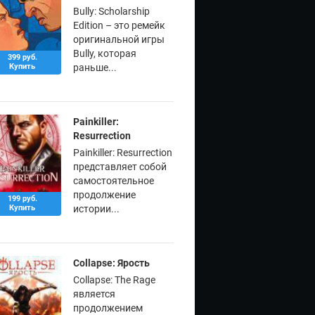
Bully: Scholarship
Edition – это ремейк
оригинальной игры
Bully, которая
399 руб.
Купить
раньше...
Painkiller:
Resurrection
Painkiller: Resurrection
представляет собой
самостоятельное
продолжение
199 руб.
Купить
истории...
Collapse: Ярость
Collapse: The Rage
является
продолжением