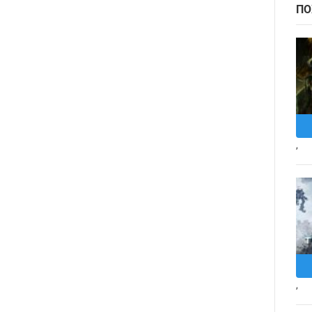
ПО
,
,