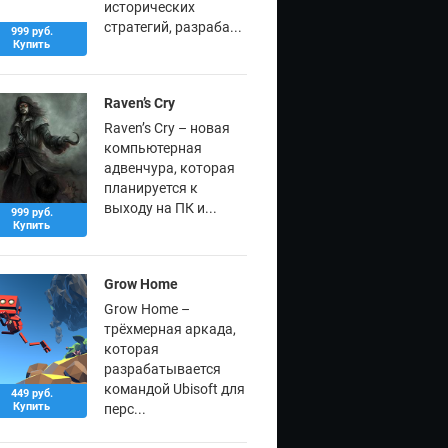
исторических
стратегий, разраба...
999 руб.
Купить
Raven’s Cry
Raven’s Cry – новая
компьютерная
адвенчура, которая
планируется к
выходу на ПК и...
999 руб.
Купить
Grow Home
Grow Home –
трёхмерная аркада,
которая
разрабатывается
командой Ubisoft для
449 руб.
Купить
перс...