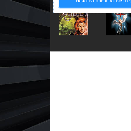
Начать пользоваться се
Dungeon Siege
Divine Divinity