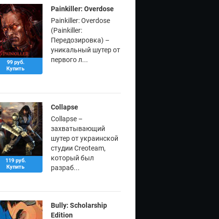
Painkiller: Overdose
Painkiller: Overdose
(Painkiller:
Передозировка) –
уникальный шутер от
первого л...
99 руб.
Купить
Collapse
Collapse –
захватывающий
шутер от украинской
студии Creoteam,
который был
119 руб.
Купить
разраб...
Bully: Scholarship
Edition