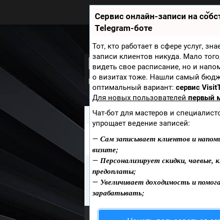
Zobra.ru - Игровое сообщество -
все о играх
Сервис онлайн-записи на соб
П
Telegram-боте
ла
т
Мини
ф
Тот, кто работает в сфере услуг, зн
ор
записи клиентов никуда. Мало того
Delta Force: Bla
м
видеть свое расписание, но и напо
ы
о визитах тоже. Нашли самый бюд
Новости
Скриншоты
Видео
Обо
оптимальный вариант:
сервис Visit
Для новых пользователей
первый 
Чат-бот для мастеров и специалист
Zobra.ru
»
Игры
» Delta Force: Black 
упрощает ведение записей:
Сам записывает клиентов и напом
РЕЦЕНЗИИ DELTA FORCE: B
—
визите;
Персонализирует скидки, чаевые, к
—
Информация
предоплаты;
К сожалению Рецензии из игры D
Увеличивает доходимость и помог
—
можете быть первым кто добавит
зарабатывать;
Опубликовать Рецензии
.