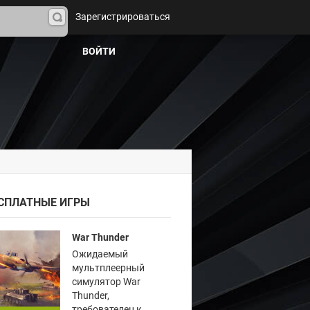
Зарегистрироваться
На
йти
ВОЙТИ
СПЛАТНЫЕ ИГРЫ
War Thunder
Ожидаемый
мультплеерный
симулятор War
Thunder,
требователен к