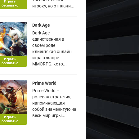
Играть
бесплатно
игроку, но отплачи...
Dark Age
Dark Age –
единственная в
своем роде
клиентская онлайн
игра в жанре
Играть
бесплатно
MMORPG, кото...
Prime World
Prime World –
ролевая стратегия,
напоминающая
собой знаменитую на
весь мир игры...
Играть
бесплатно