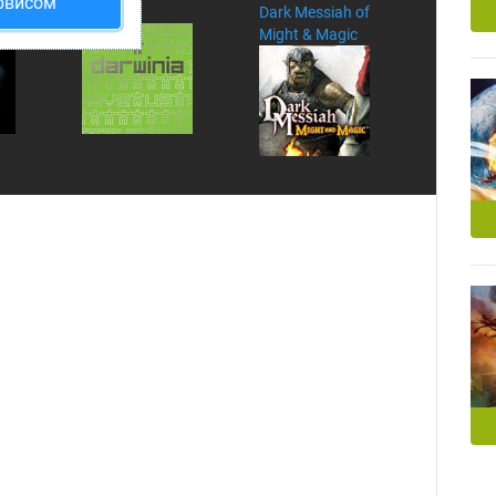
рвисом
Darwinia
Dark Messiah of
Might & Magic