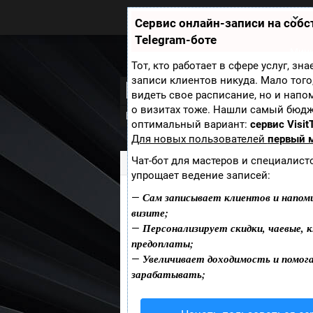
Zobra.ru - Игровое сообщество -
все о играх
Сервис онлайн-записи на соб
П
Telegram-боте
ла
т
Мини
ф
Тот, кто работает в сфере услуг, зн
ор
записи клиентов никуда. Мало того
Disciples 2: Dark
м
видеть свое расписание, но и напо
ы
о визитах тоже. Нашли самый бюд
Новости
Скриншоты
Видео
Обо
оптимальный вариант:
сервис Visit
Для новых пользователей
первый 
Чат-бот для мастеров и специалист
Zobra.ru
»
Игры
» Disciples 2: Dark Pro
упрощает ведение записей:
Сам записывает клиентов и напом
—
Жанр:
визите;
Персонализирует скидки, чаевые, к
Платформа:
—
предоплаты;
Дата выхода:
Увеличивает доходимость и помог
—
Разработчик:
зарабатывать;
Издатель:
Добавить пост
Сайт игры: