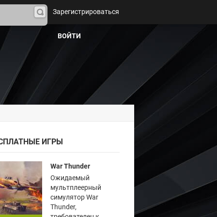
Зарегистрироваться
На
йти
ВОЙТИ
СПЛАТНЫЕ ИГРЫ
War Thunder
Ожидаемый
мультплеерный
симулятор War
Thunder,
требователен к