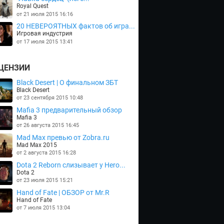
Royal Quest
от 21 июля 2015 16:16
20 НЕВЕРОЯТНЫХ фактов об игра...
Игровая индустрия
от 17 июля 2015 13:41
ЦЕНЗИИ
Black Desert | О финальном ЗБТ
Black Desert
от 23 сентября 2015 10:48
Mafia 3 предварительный обзор
Mafia 3
от 26 августа 2015 16:45
Mad Max превью от Zobra.ru
Mad Max 2015
от 2 августа 2015 16:28
Dota 2 Reborn слизывает у Hero...
Dota 2
от 23 июля 2015 15:21
Hand of Fate | ОБЗОР от Mr.R
Hand of Fate
от 7 июля 2015 13:04