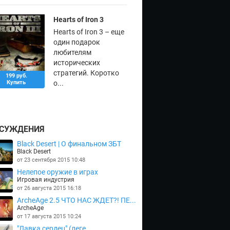
Hearts of Iron 3
Hearts of Iron 3 – еще
один подарок
любителям
исторических
стратегий. Коротко
199 руб.
Купить
о...
СУЖДЕНИЯ
Black Desert | О финальном ЗБТ
Black Desert
от 23 сентября 2015 10:48
Нелепое оружие в играх
Игровая индустрия
от 26 августа 2015 16:18
ArcheAge 2.5 ЧТО НАС ЖДЕТ?! ПЕ...
ArcheAge
от 17 августа 2015 10:24
"Лавка сердец" (леге...