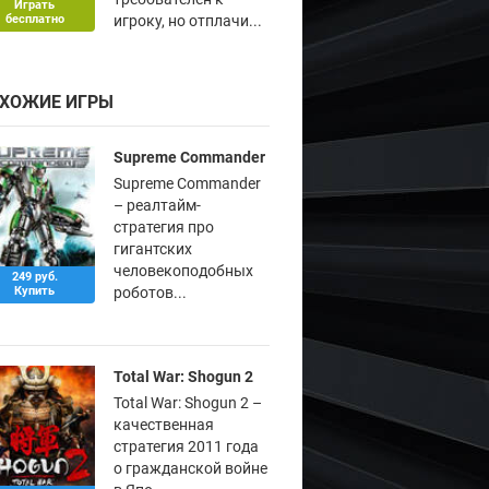
Играть
бесплатно
игроку, но отплачи...
ХОЖИЕ ИГРЫ
Supreme Commander
Supreme Commander
– реалтайм-
стратегия про
гигантских
человекоподобных
249 руб.
Купить
роботов...
Total War: Shogun 2
Total War: Shogun 2 –
качественная
стратегия 2011 года
о гражданской войне