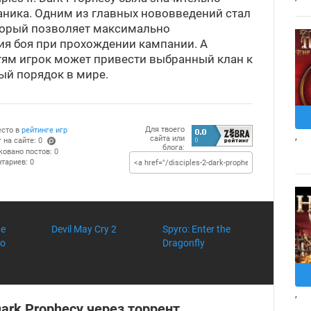
аника. Одним из главных нововведений стал
торый позволяет максимально
ия боя при прохождении кампании. А
ям игрок может привести выбранный клан к
ый порядок в мире.
Для твоего
есто в
рейтинге игр
,
сайта или
 на сайте: 0
блога:
(po
ковано постов: 0
ints
тариев: 0
)
he
Devil May Cry 2
Spyro: Enter the
wo
Dragonfly
,
 Dark Prophecy через торрент