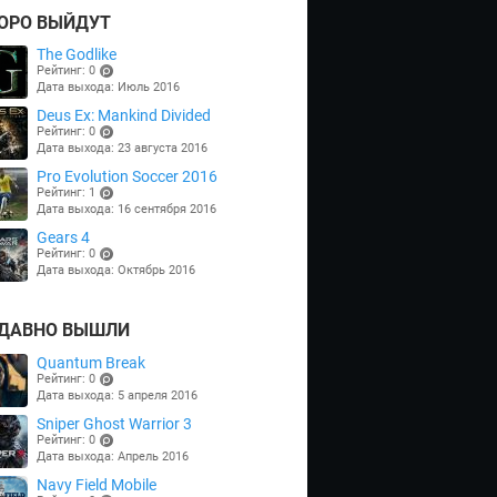
ОРО ВЫЙДУТ
The Godlike
Рейтинг: 0
Дата выхода: Июль 2016
(points)
Deus Ex: Mankind Divided
Рейтинг: 0
Дата выхода: 23 августа 2016
(points)
Pro Evolution Soccer 2016
Рейтинг: 1
Дата выхода: 16 сентября 2016
(points)
Gears 4
Рейтинг: 0
Дата выхода: Октябрь 2016
(points)
ДАВНО ВЫШЛИ
Quantum Break
Рейтинг: 0
Дата выхода: 5 апреля 2016
(points)
Sniper Ghost Warrior 3
Рейтинг: 0
Дата выхода: Апрель 2016
(points)
Navy Field Mobile