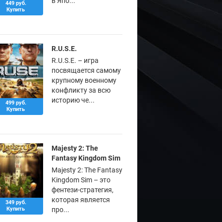
в Япо...
449 руб.
Купить
R.U.S.E.
R.U.S.E. – игра
посвящается самому
крупному военному
конфликту за всю
историю че...
499 руб.
Купить
Majesty 2: The
Fantasy Kingdom Sim
Majesty 2: The Fantasy
Kingdom Sim – это
фентези-стратегия,
которая является
349 руб.
Купить
про...