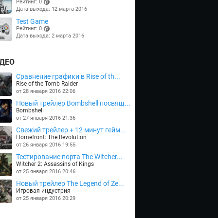
Рейтинг: 0
Дата выхода: 12 марта 2016
(points)
Test Game
Рейтинг: 0
Дата выхода: 2 марта 2016
(points)
ДЕО
Сравнение графики в Rise of th...
Rise of the Tomb Raider
от 28 января 2016 22:06
Новый трейлер Bombshell посвящ...
Bombshell
от 27 января 2016 21:36
Cвежий трейлер + 12 минут гейм...
Homefront: The Revolution
от 26 января 2016 19:55
Тестирование порта The Witcher...
Witcher 2: Assassins of Kings
от 25 января 2016 20:46
Новый трейлер The Legend of Ze...
Игровая индустрия
от 25 января 2016 20:29