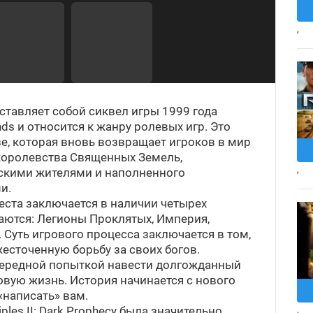
,
едставляет собой сиквел игры 1999 года
ands и относится к жанру ролевых игр. Это
е, которая вновь возвращает игроков в мир
оролевства Священных Земель,
,
скими жителями и наполненного
и.
ста заключается в наличии четырех
аются: Легионы Проклятых, Империя,
Суть игрового процесса заключается в том,
жесточенную борьбу за своих богов.
чередной попыткой навести долгожданный
овую жизнь. История начинается с нового
«написать» вам.
,
ples II: Dark Prophecy была значительно