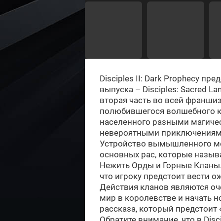
Disciples II: Dark Prophecy пр
выпуска – Disciples: Sacred L
вторая часть во всей франшиз
полюбившегося волшебного к
населенного разными магиче
невероятными приключениям
Устройство вымышленного ме
основных рас, которые назыв
Нежить Орды и Горные Кланы. 
что игроку предстоит вести о
Действия кланов являются о
мир в королевстве и начать н
рассказа, который предстоит 
Обратите внимание, что в Disci