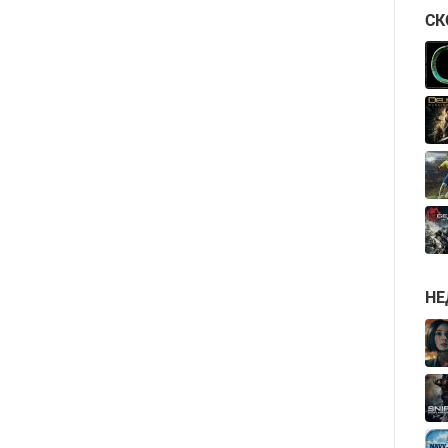
СК
НЕ