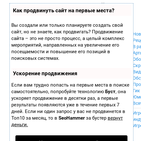
Zobra.ru - Игровое сообщество - все о
П
Как продвинуть сайт на первые места?
Xbox 360
играх
ла
PC
т
Xbox
ф
Вы создали или только планируете создать свой
ор
Wii
сайт, но не знаете, как продвигать? Продвижение
м
Нов
GameCube
сайта – это не просто процесс, а целый комплекс
ы
Рец
PS
мероприятий, направленных на увеличение его
В р
PS2
посещаемости и повышение его позиций в
Арт
PS3
поисковых системах.
Обо
Nintendo 64
Скр
Dreamcast
Вид
Ускорение продвижения
PSP
Обс
Nintendo DS
Про
Если вам трудно попасть на первые места в поиске
Android
Гик
самостоятельно, попробуйте технологию
Буст
, она
iPhone, iPod,
Юм
ускоряет продвижение в десятки раз, а первые
iPad
Вся
результаты появляются уже в течение первых 7
MacOS
------
дней. Если ни один запрос у вас не продвинется в
Sega Mega Drive
Игр
NES
Топ10 за месяц, то в
SeoHammer
за бустер
вернут
инд
PSP Vita
деньги.
Игр
Mobile
Wii U