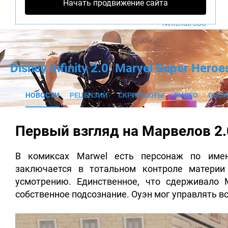
Начать продвижение сайта
PS4
Xbox One
Nintendo 3DS
Disney Infinity 2.0: Marvel Super Heroe
НОВОСТИ
РЕЦЕНЗИИ
СКРИНШОТЫ
ВИДЕО
ОБОИ
Первый взгляд на Марвелов 2.
В комиксах Marwel есть персонаж по имен
заключается в тотальном контроле матери
усмотрению.
Единственное, что сдерживало M
собственное подсознание. Оуэн мог управлять вс