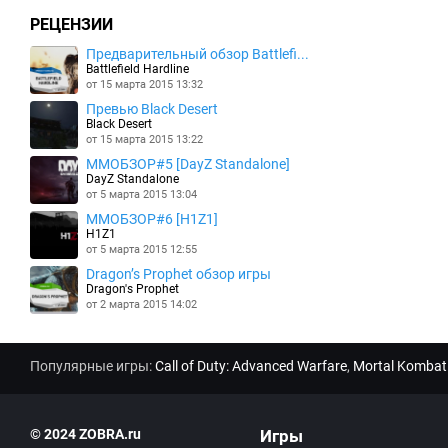
РЕЦЕНЗИИ
Предварительный обзор Battlefi...
Battlefield Hardline
от 15 марта 2015 13:32
Превью Black Desert
Black Desert
от 15 марта 2015 13:22
MMOБЗОР#5 [DayZ Standalone]
DayZ Standalone
от 5 марта 2015 13:04
MMOБЗОР#6 [H1Z1]
H1Z1
от 5 марта 2015 12:55
Dragon’s Prophet обзор игры
Dragon's Prophet
от 2 марта 2015 14:02
Популярные игры:
Call of Duty: Advanced Warfare
,
Mortal Kombat
© 2024 ZOBRA.ru
Игры