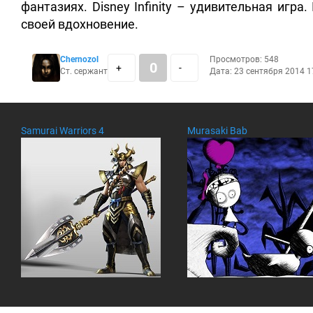
фантазиях. Disney Infinity – удивительная игр
своей вдохновение.
Chernozol
Просмотров: 548
0
+
-
Ст. сержант
Дата: 23 сентября 2014 1
Samurai Warriors 4
Murasaki Bab