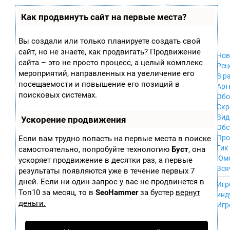
Zobra.ru - Игровое сообщество - все о
П
Как продвинуть сайт на первые места?
Xbox 360
играх
ла
PC
т
Xbox
ф
Вы создали или только планируете создать свой
ор
Wii
сайт, но не знаете, как продвигать? Продвижение
м
Нов
GameCube
сайта – это не просто процесс, а целый комплекс
ы
Рец
PS
мероприятий, направленных на увеличение его
В р
PS2
посещаемости и повышение его позиций в
Арт
PS3
поисковых системах.
Обо
Nintendo 64
Скр
Dreamcast
Вид
Ускорение продвижения
PSP
Обс
Nintendo DS
Про
Если вам трудно попасть на первые места в поиске
Android
Гик
самостоятельно, попробуйте технологию
Буст
, она
iPhone, iPod,
Юм
ускоряет продвижение в десятки раз, а первые
iPad
Вся
результаты появляются уже в течение первых 7
MacOS
------
дней. Если ни один запрос у вас не продвинется в
Sega Mega Drive
Игр
NES
Топ10 за месяц, то в
SeoHammer
за бустер
вернут
инд
PSP Vita
деньги.
Игр
Mobile
Wii U