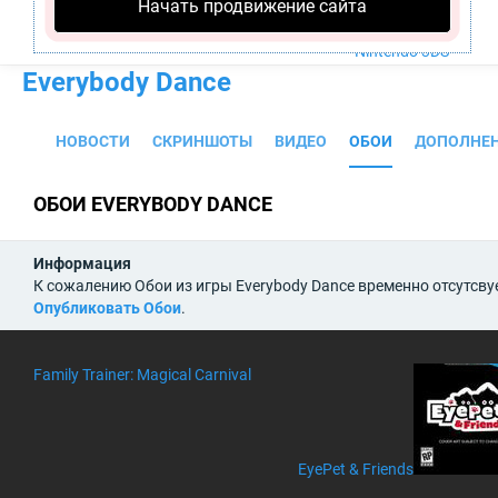
Начать продвижение сайта
PS4
Xbox One
Nintendo 3DS
Everybody Dance
НОВОСТИ
СКРИНШОТЫ
ВИДЕО
ОБОИ
ДОПОЛНЕ
ОБОИ EVERYBODY DANCE
Информация
К сожалению Обои из игры Everybody Dance временно отсутсву
Опубликовать Обои
.
Family Trainer: Magical Carnival
EyePet & Friends