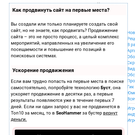
Zobra.ru - Игровое сообщество - все о
П
Как продвинуть сайт на первые места?
Xbox 360
играх
ла
PC
т
Xbox
ф
Вы создали или только планируете создать свой
ор
Wii
сайт, но не знаете, как продвигать? Продвижение
м
Нов
GameCube
сайта – это не просто процесс, а целый комплекс
ы
Рец
PS
мероприятий, направленных на увеличение его
В р
PS2
посещаемости и повышение его позиций в
Арт
PS3
поисковых системах.
Обо
Nintendo 64
Скр
Dreamcast
Вид
Ускорение продвижения
PSP
Обс
Nintendo DS
Про
Если вам трудно попасть на первые места в поиске
Android
Гик
самостоятельно, попробуйте технологию
Буст
, она
iPhone, iPod,
Юм
ускоряет продвижение в десятки раз, а первые
iPad
Вся
результаты появляются уже в течение первых 7
MacOS
------
дней. Если ни один запрос у вас не продвинется в
Sega Mega Drive
Игр
NES
Топ10 за месяц, то в
SeoHammer
за бустер
вернут
инд
PSP Vita
деньги.
Игр
Mobile
Wii U