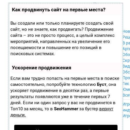
Zobra.ru - Игровое сообщество - все о
П
Как продвинуть сайт на первые места?
Xbox 360
играх
ла
PC
т
Xbox
ф
Вы создали или только планируете создать свой
ор
Wii
сайт, но не знаете, как продвигать? Продвижение
м
Нов
GameCube
сайта – это не просто процесс, а целый комплекс
ы
Рец
PS
мероприятий, направленных на увеличение его
В р
PS2
посещаемости и повышение его позиций в
Арт
PS3
поисковых системах.
Обо
Nintendo 64
Скр
Dreamcast
Вид
Ускорение продвижения
PSP
Обс
Nintendo DS
Про
Если вам трудно попасть на первые места в поиске
Android
Гик
самостоятельно, попробуйте технологию
Буст
, она
iPhone, iPod,
Юм
ускоряет продвижение в десятки раз, а первые
iPad
Вся
результаты появляются уже в течение первых 7
MacOS
------
дней. Если ни один запрос у вас не продвинется в
Sega Mega Drive
Игр
NES
Топ10 за месяц, то в
SeoHammer
за бустер
вернут
инд
PSP Vita
деньги.
Игр
Mobile
Wii U