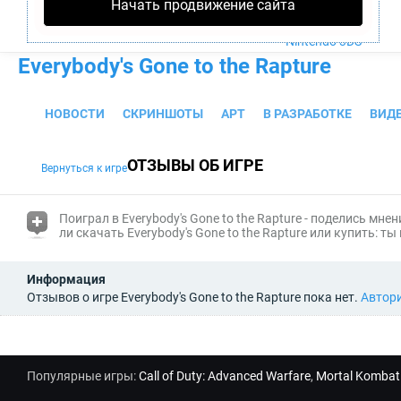
Начать продвижение сайта
PS4
Xbox One
Nintendo 3DS
Everybody's Gone to the Rapture
НОВОСТИ
СКРИНШОТЫ
АРТ
В РАЗРАБОТКЕ
ВИД
ОТЗЫВЫ ОБ ИГРЕ
Вернуться к игре
(i)
Поиграл в Everybody's Gone to the Rapture - поделись мне
ли скачать Everybody's Gone to the Rapture или купить:
Информация
Отзывов о игре Everybody's Gone to the Rapture пока нет.
Автор
Популярные игры:
Call of Duty: Advanced Warfare
,
Mortal Kombat