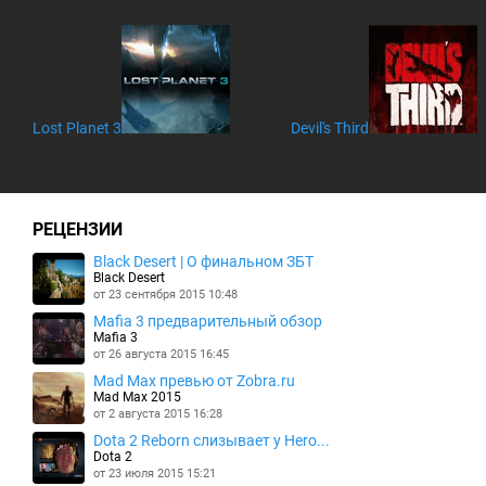
Lost Planet 3
Devil's Third
РЕЦЕНЗИИ
Black Desert | О финальном ЗБТ
Black Desert
от 23 сентября 2015 10:48
Mafia 3 предварительный обзор
Mafia 3
от 26 августа 2015 16:45
Mad Max превью от Zobra.ru
Mad Max 2015
от 2 августа 2015 16:28
Dota 2 Reborn слизывает у Hero...
Dota 2
от 23 июля 2015 15:21