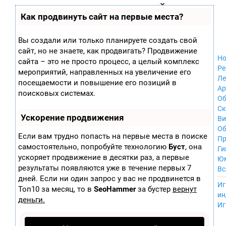
Zobra.ru - Игровое сообщество - все о
П
Как продвинуть сайт на первые места?
Xbox 360
играх
ла
Windows
т
Xbox
ф
Вы создали или только планируете создать свой
ор
Nintendo Wii
сайт, но не знаете, как продвигать? Продвижение
м
Nintendo
Но
ы
сайта – это не просто процесс, а целый комплекс
GameCube
Ре
мероприятий, направленных на увеличение его
PlayStation
Ле
посещаемости и повышение его позиций в
PlayStation 2
Ар
поисковых системах.
PlayStation 3
Об
Nintendo 64
С
Ускорение продвижения
Sega Dreamcast
Ви
PlayStation
Об
Если вам трудно попасть на первые места в поиске
Portable
Пр
самостоятельно, попробуйте технологию
Буст
, она
Nintendo DS
Ги
ускоряет продвижение в десятки раз, а первые
Android
Ю
iOS
результаты появляются уже в течение первых 7
Вс
MacOS
дней. Если ни один запрос у вас не продвинется в
----
Иг
Sega Mega Drive
Топ10 за месяц, то в
SeoHammer
за бустер
вернут
ин
NES
деньги.
Иг
PlayStation Vita
Mobile