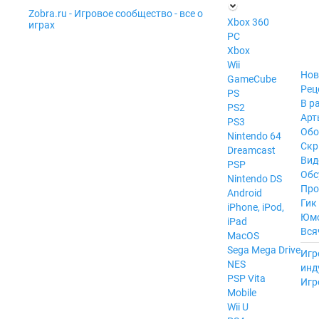
Zobra.ru - Игровое сообщество - все о
П
Xbox 360
играх
ла
PC
т
Xbox
ф
ор
Wii
м
Нов
GameCube
ы
Рец
PS
В р
PS2
Арт
PS3
Обо
Nintendo 64
Скр
Dreamcast
Вид
PSP
Обс
Nintendo DS
Про
Android
Гик
iPhone, iPod,
Юм
iPad
Вся
MacOS
------
Sega Mega Drive
Игр
NES
инд
PSP Vita
Игр
Mobile
Wii U