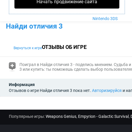
Nintendo Wii U
Начать продвижение сайта
PlayStation 4
Xbox One
Nintendo 3DS
Найди отличия 3
ОТЗЫВЫ ОБ ИГРЕ
Вернуться к игре
(i)
Поиграл в Найди отличия 3 - поделись мнением. Судьба и
3 или купить: ты поможешь сделать выбор пользователям
Информация
Отзывов о игре Найди отличия 3 пока нет.
Авторизируйся
и на
Популярные игры:
Weapons Genius
,
Empyrion - Galactic Survival
,