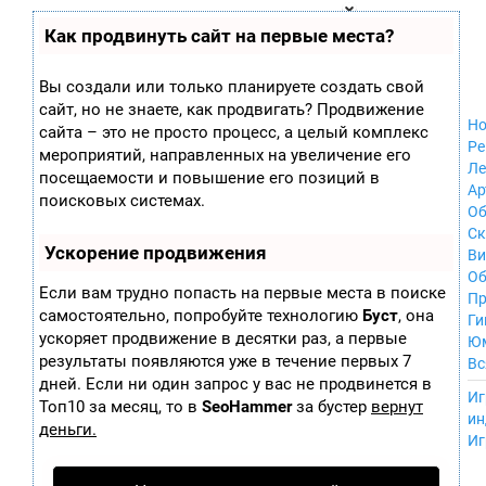
Zobra.ru - Игровое сообщество - все о
П
Как продвинуть сайт на первые места?
Xbox 360
играх
ла
Windows
т
Xbox
ф
Вы создали или только планируете создать свой
ор
Nintendo Wii
сайт, но не знаете, как продвигать? Продвижение
м
Nintendo
Но
ы
сайта – это не просто процесс, а целый комплекс
GameCube
Ре
мероприятий, направленных на увеличение его
PlayStation
Ле
посещаемости и повышение его позиций в
PlayStation 2
Ар
поисковых системах.
PlayStation 3
Об
Nintendo 64
С
Ускорение продвижения
Sega Dreamcast
Ви
PlayStation
Об
Если вам трудно попасть на первые места в поиске
Portable
Пр
самостоятельно, попробуйте технологию
Буст
, она
Nintendo DS
Ги
ускоряет продвижение в десятки раз, а первые
Android
Ю
iOS
результаты появляются уже в течение первых 7
Вс
MacOS
дней. Если ни один запрос у вас не продвинется в
----
Иг
Sega Mega Drive
Топ10 за месяц, то в
SeoHammer
за бустер
вернут
ин
NES
деньги.
Иг
PlayStation Vita
Mobile