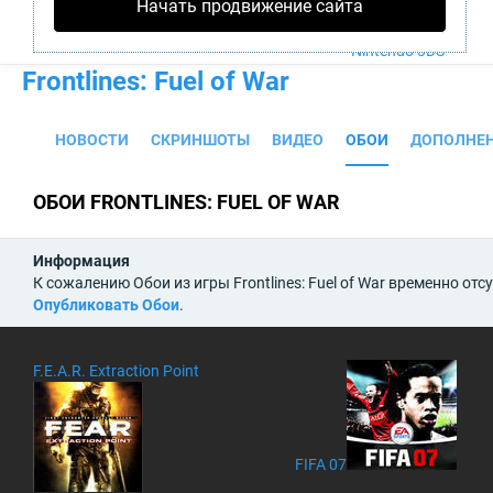
Начать продвижение сайта
PS4
Xbox One
Nintendo 3DS
Frontlines: Fuel of War
НОВОСТИ
СКРИНШОТЫ
ВИДЕО
ОБОИ
ДОПОЛНЕ
ОБОИ FRONTLINES: FUEL OF WAR
Информация
К сожалению Обои из игры Frontlines: Fuel of War временно от
Опубликовать Обои
.
F.E.A.R. Extraction Point
FIFA 07