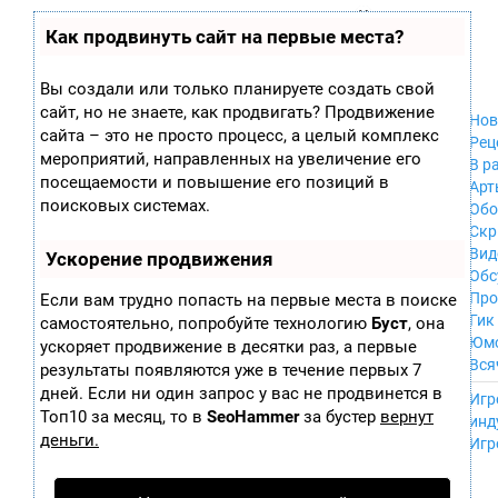
Zobra.ru - Игровое сообщество - все о
П
Как продвинуть сайт на первые места?
Xbox 360
играх
ла
PC
т
Xbox
ф
Вы создали или только планируете создать свой
ор
Wii
сайт, но не знаете, как продвигать? Продвижение
м
Нов
GameCube
сайта – это не просто процесс, а целый комплекс
ы
Рец
PS
мероприятий, направленных на увеличение его
В р
PS2
посещаемости и повышение его позиций в
Арт
PS3
поисковых системах.
Обо
Nintendo 64
Скр
Dreamcast
Вид
Ускорение продвижения
PSP
Обс
Nintendo DS
Про
Если вам трудно попасть на первые места в поиске
Android
Гик
самостоятельно, попробуйте технологию
Буст
, она
iPhone, iPod,
Юм
ускоряет продвижение в десятки раз, а первые
iPad
Вся
результаты появляются уже в течение первых 7
MacOS
------
дней. Если ни один запрос у вас не продвинется в
Sega Mega Drive
Игр
NES
Топ10 за месяц, то в
SeoHammer
за бустер
вернут
инд
PSP Vita
деньги.
Игр
Mobile
Wii U