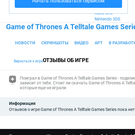
Начать пользоваться сервисом
Nintendo Wii U
PlayStation 4
Xbox One
Nintendo 3DS
Game of Thrones A Telltale Games Seri
НОВОСТИ
СКРИНШОТЫ
ВИДЕО
АРТ
В РАЗРАБОТ
ОТЗЫВЫ ОБ ИГРЕ
Вернуться к игре
(i)
Поиграл в Game of Thrones A Telltale Games Series - поде
зависит от тебя. Стоит ли скачать Game of Thrones A Tel
которые еще не играли.
Информация
Отзывов о игре Game of Thrones A Telltale Games Series пока нет