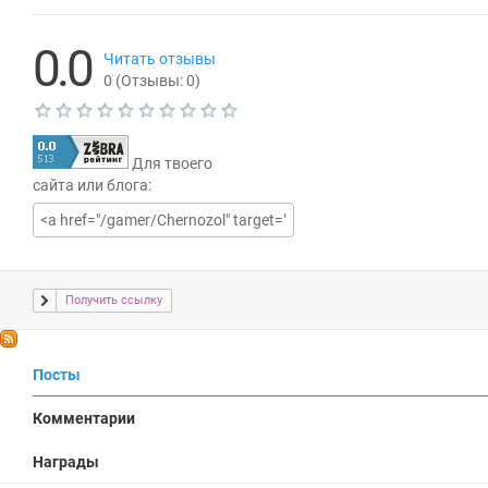
0.0
Читать отзывы
0
(Отзывы:
0
)
Т
е
Для твоего
к
у
сайта или блога:
щ
а
я
о
ц
е
Получить ссылку
н
к
а
Ч
0
те
.
Посты
ни
0
е
Комментарии
R
SS
Награды