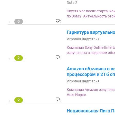
м
Dota 2
ен
та
Спустя час после старта, к
ри
по Dota2. Актуальность эт
ев
0
:
0
+
-
К
о
Гарнитура виртуально
м
м
Игровая индустрия
ен
та
Компания Sony Online Enter
ри
озвученных в недавнем объяв
ев
2
:
0
+
-
К
о
Amazon объявила о вы
м
м
процессором и 2 Гб о
ен
Игровая индустрия
та
ри
Компания Amazon озвучила 
ев
:
Нью-Йорке.
2
0
+
-
К
о
Национальная Лига П
м