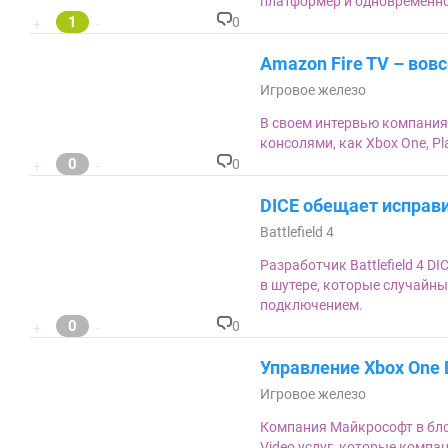
платформер и одновременн
1
0
+
-
К
о
Amazon Fire TV – вовс
м
м
Игровое железо
ен
та
В своем интервью компания 
ри
консолями, как Xbox One, Play
ев
0
:
0
+
-
К
о
DICE обещает исправи
м
м
Battlefield 4
ен
та
Разработчик Battlefield 4 
ри
в шутере, которые случайны
ев
:
подключением.
0
0
+
-
К
о
Управление Xbox One 
м
м
Игровое железо
ен
та
Компания Майкрософт в блог
ри
Video услуг, которые компа