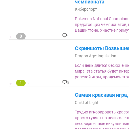
м
чемпионата
ен
Киберспорт
та
ри
Pokemon National Champion
ев
:
предстоящих чемпионатов, к
Вашингтоне. Участие примут
0
1
+
-
К
о
Скриншоты Возвышен
м
м
Dragon Age: Inquisition
ен
та
Если день длится бесконечн
ри
мира, эта статья будет инте
ев
:
ролевой игры, продемонстр
1
0
+
-
К
о
Самая красивая игра,
м
м
Child of Light
ен
та
Трудно игнорировать красоту
ри
просто гуляет по великоле
ев
:
несовершенные визуальные 