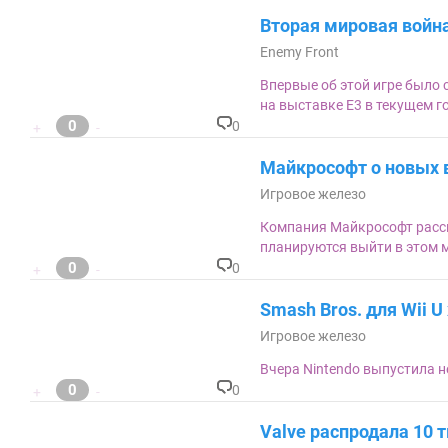
Вторая мировая война
Enemy Front
Впервые об этой игре было 
на выставке Е3 в текущем го
0
0
+
-
К
о
Майкрософт о новых 
м
м
Игровое железо
ен
та
Компания Майкрософт расск
ри
планируются выйти в этом 
ев
0
:
0
+
-
К
о
Smash Bros. для Wii U 
м
м
Игровое железо
ен
та
Вчера Nintendo выпустила н
ри
0
0
+
-
ев
К
:
о
Valve распродала 10 
м