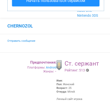
Начать пользоваться сервисом
Nintendo Wii U
PlayStation 4
Xbox One
Nintendo 3DS
CHERNOZOL
Отправить сообщение
Ст. сержант
Предпочтения:
Платформы:
Android
Рейтинг: 513
Жанры: −
Ст.
(p
сер
oi
Имя:
жа
nts
Пол:
Женский
нт
)
Возраст:
25
Откуда:
Minsk
Личный сайт игрока