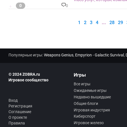
ев
0
:
0
+
-
К
о
м
1
2
3
4
...
28
29
м
ен
та
ри
ев
:
Популярные игры:
Weapons Genius
,
Empyrion - Galactic Survival
,
© 2024 ZOBRA.ru
Игры
Игровое сообщество
Все игры
Ожидаемые игры
Недавно вышедшие
Вход
Общие блоги
Регистрация
Игровая индустрия
Соглашение
Киберспорт
О проекте
Игровое железо
Правила