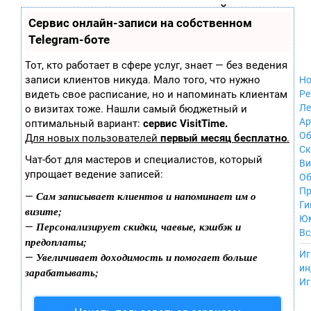
Zobra.ru - Игровое сообщество - все о
П
Сервис онлайн-записи на собственном
Xbox 360
играх
ла
Windows
Telegram-боте
т
Xbox
ф
ор
Nintendo Wii
Тот, кто работает в сфере услуг, знает — без ведения
м
Nintendo
записи клиентов никуда. Мало того, что нужно
Но
ы
GameCube
видеть свое расписание, но и напоминать клиентам
Ре
PlayStation
Ле
о визитах тоже. Нашли самый бюджетный и
PlayStation 2
Ар
оптимальный вариант:
сервис VisitTime.
PlayStation 3
Об
Для новых пользователей
первый месяц бесплатно
.
Nintendo 64
С
Чат-бот для мастеров и специалистов, который
Sega Dreamcast
Ви
упрощает ведение записей:
PlayStation
Об
Portable
Пр
Сам записывает клиентов и напоминает им о
—
Nintendo DS
Ги
визите;
Android
Ю
Персонализирует скидки, чаевые, кэшбэк и
—
iOS
Вс
предоплаты;
MacOS
----
Иг
Увеличивает доходимость и помогает больше
—
Sega Mega Drive
ин
зарабатывать;
NES
Иг
PlayStation Vita
Mobile