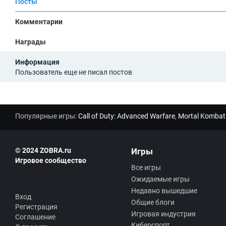
те
.
Посты
ни
0
е
Комментарии
R
SS
Награды
Информация
Пользователь еще не писал постов
Популярные игры:
Call of Duty: Advanced Warfare
,
Mortal Kombat
© 2024 ZOBRA.ru
Игры
Игровое сообщество
Все игры
Ожидаемые игры
Недавно вышедшие
Вход
Общие блоги
Регистрация
Игровая индустрия
Соглашение
Киберспорт