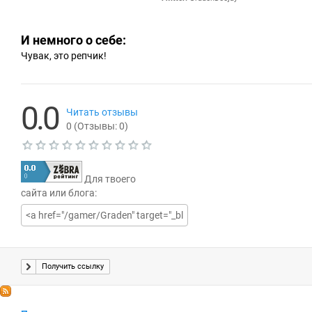
И немного о себе:
Чувак, это репчик!
0.0
Читать отзывы
0
(Отзывы:
0
)
Т
е
Для твоего
к
у
сайта или блога:
щ
а
я
о
ц
е
Получить ссылку
н
к
а
Ч
0