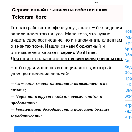
Zobra.ru - Игровое сообщество - все о
П
Сервис онлайн-записи на собственном
Xbox 360
играх
ла
PC
Telegram-боте
т
Xbox
ф
ор
Wii
Тот, кто работает в сфере услуг, знает — без ведения
м
Нов
GameCube
записи клиентов никуда. Мало того, что нужно
ы
Рец
PS
видеть свое расписание, но и напоминать клиентам
В р
PS2
о визитах тоже. Нашли самый бюджетный и
Арт
PS3
оптимальный вариант:
сервис VisitTime.
Обо
Nintendo 64
Для новых пользователей
первый месяц бесплатно
.
Скр
Dreamcast
Вид
Чат-бот для мастеров и специалистов, который
PSP
Обс
упрощает ведение записей:
Nintendo DS
Про
Android
Сам записывает клиентов и напоминает им о
—
Гик
iPhone, iPod,
визите;
Юм
iPad
Персонализирует скидки, чаевые, кэшбэк и
—
Вся
MacOS
предоплаты;
------
Sega Mega Drive
Игр
Увеличивает доходимость и помогает больше
—
NES
инд
зарабатывать;
PSP Vita
Игр
Mobile
Wii U