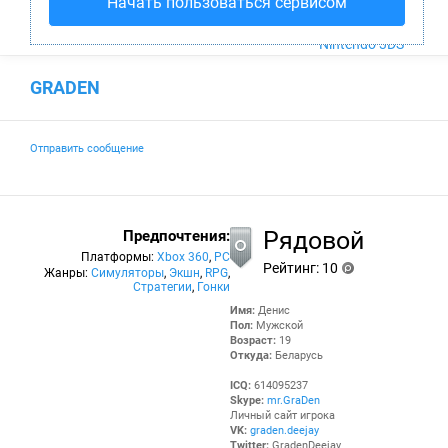
Начать пользоваться сервисом
PS4
Xbox One
Nintendo 3DS
GRADEN
Отправить сообщение
Рядовой
Предпочтения:
Платформы:
Xbox 360
,
PC
Рейтинг: 10
Жанры:
Симуляторы
,
Экшн
,
RPG
,
Ряд
(p
Стратегии
,
Гонки
ово
oi
Имя:
Денис
й
nts
Пол:
Мужской
)
Возраст:
19
Откуда:
Беларусь
ICQ:
614095237
Skype:
mr.GraDen
Личный сайт игрока
VK:
graden.deejay
Twitter:
GradenDeejay