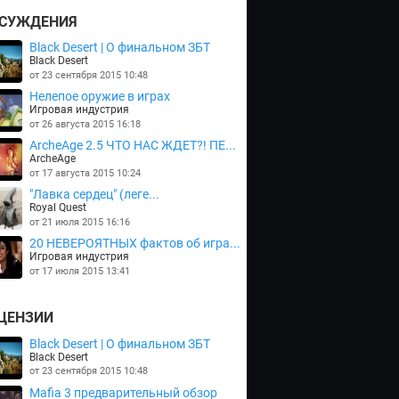
СУЖДЕНИЯ
Black Desert | О финальном ЗБТ
Black Desert
от 23 сентября 2015 10:48
Нелепое оружие в играх
Игровая индустрия
от 26 августа 2015 16:18
ArcheAge 2.5 ЧТО НАС ЖДЕТ?! ПЕ...
ArcheAge
от 17 августа 2015 10:24
"Лавка сердец" (леге...
Royal Quest
от 21 июля 2015 16:16
20 НЕВЕРОЯТНЫХ фактов об игра...
Игровая индустрия
от 17 июля 2015 13:41
ЦЕНЗИИ
Black Desert | О финальном ЗБТ
Black Desert
от 23 сентября 2015 10:48
Mafia 3 предварительный обзор