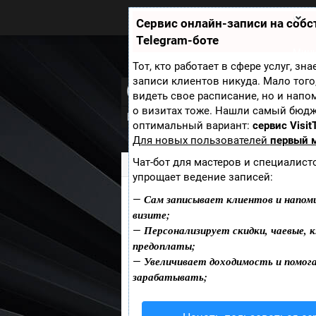
Zobra.ru - Игровое сообщество -
все о играх
Сервис онлайн-записи на соб
П
Telegram-боте
ла
т
Мини
ф
Тот, кто работает в сфере услуг, зн
ор
записи клиентов никуда. Мало того
Geared
м
видеть свое расписание, но и напо
ы
о визитах тоже. Нашли самый бюд
Рецензии
Новости
Скриншоты
оптимальный вариант:
сервис Visit
Для новых пользователей
первый 
Чат-бот для мастеров и специалист
Zobra.ru
»
Игры
» Geared
упрощает ведение записей:
Сам записывает клиентов и напом
—
Жанр:
визите;
Персонализирует скидки, чаевые, к
Платформа:
—
предоплаты;
Дата выхода:
Увеличивает доходимость и помог
—
Разработчик:
зарабатывать;
Издатель:
Добавить пост
Сайт игры: