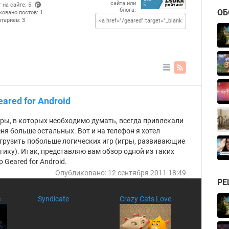
сайта или
 на сайте: 5
блога:
ОБ
(po
ковано постов: 1
ints
тариев: 3
)
В
ви
де
eared for Android
сп
ис
ка
ры, в которых необходимо думать, всегда привлекали
ня больше остальных. Вот и на телефон я хотел
грузить побольше логических игр (игры, развивающие
гику). Итак, представляю вам обзор одной из таких
р Geared for Android.
Опубликовано: 12 сентября 2011 18:49
РЕ
e
Syndicate
Crazy Cats Love