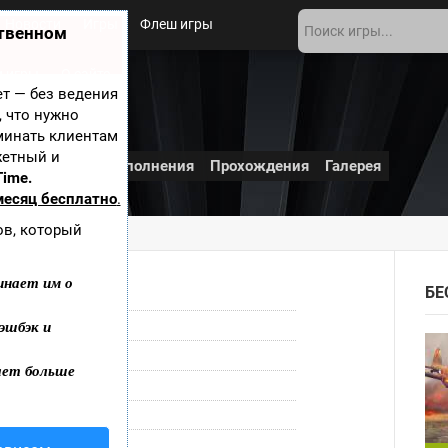
Новости
Игры
Флеш игры
ственном
 игры
О сайте
ает — без ведения
, что нужно
минать клиентам
жетный и
Видео
Обои
Дополнения
Прохождения
Галерея
Time.
месяц бесплатно
.
ов, который
инает им о
БЕ
Квесты
эшбэк и
Android
,
iOS
8 августа 2009
ает больше
PlayfulArt
PlayfulArt
Посетить сайт