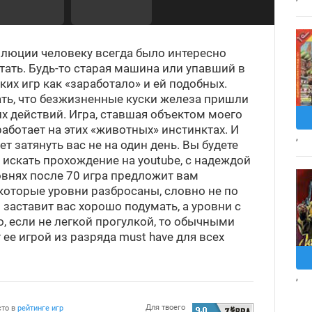
олюции человеку всегда было интересно
тать. Будь-то старая машина или упавший в
ких игр как «заработало» и ей подобных.
ать, что безжизненные куски железа пришли
х действий. Игра, ставшая объектом моего
аботает на этих «животных» инстинктах. И
,
ет затянуть вас не на один день. Вы будете
, искать прохождение на youtube, с надеждой
ровнях после 70 игра предложит вам
которые уровни разбросаны, словно не по
 заставит вас хорошо подумать, а уровни с
о, если не легкой прогулкой, то обычными
ее игрой из разряда must have для всех
,
Для твоего
сто в
рейтинге игр