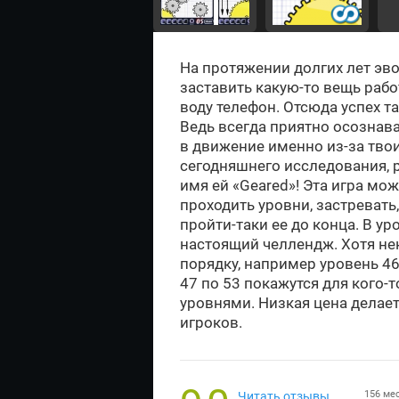
На протяжении долгих лет эв
заставить какую-то вещь рабо
воду телефон. Отсюда успех та
Ведь всегда приятно осознав
в движение именно из-за твои
сегодняшнего исследования, р
имя ей «Geared»! Эта игра мож
проходить уровни, застревать
пройти-таки ее до конца. В у
настоящий челлендж. Хотя не
порядку, например уровень 46
47 по 53 покажутся для кого-т
уровнями. Низкая цена делает 
игроков.
156 ме
Читать отзывы