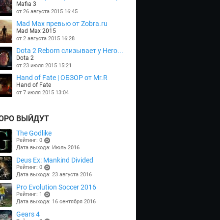
Mafia 3
от 26 августа 2015 16:45
Mad Max превью от Zobra.ru
Mad Max 2015
от 2 августа 2015 16:28
Dota 2 Reborn слизывает у Hero...
Dota 2
от 23 июля 2015 15:21
Hand of Fate | ОБЗОР от Mr.R
Hand of Fate
от 7 июля 2015 13:04
ОРО ВЫЙДУТ
The Godlike
Рейтинг: 0
Дата выхода: Июль 2016
(points)
Deus Ex: Mankind Divided
Рейтинг: 0
Дата выхода: 23 августа 2016
(points)
Pro Evolution Soccer 2016
Рейтинг: 1
Дата выхода: 16 сентября 2016
(points)
Gears 4