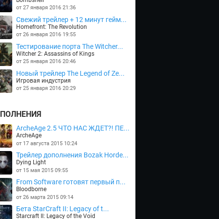
от 27 января 2016 21:36
Cвежий трейлер + 12 минут гейм...
Homefront: The Revolution
от 26 января 2016 19:55
Тестирование порта The Witcher...
Witcher 2: Assassins of Kings
от 25 января 2016 20:46
Новый трейлер The Legend of Ze...
Игровая индустрия
от 25 января 2016 20:29
ПОЛНЕНИЯ
ArcheAge 2.5 ЧТО НАС ЖДЕТ?! ПЕ...
ArcheAge
от 17 августа 2015 10:24
Трейлер дополнения Bozak Horde...
Dying Light
от 15 мая 2015 09:55
From Software готовят первый п...
Bloodborne
от 26 марта 2015 09:14
Бета StarCraft II: Legacy of t...
Starcraft II: Legacy of the Void