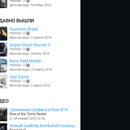
Рейтинг: 0
Дата выхода: Октябрь 2016
(points)
ДАВНО ВЫШЛИ
Quantum Break
Рейтинг: 0
Дата выхода: 5 апреля 2016
(points)
Sniper Ghost Warrior 3
Рейтинг: 0
Дата выхода: Апрель 2016
(points)
Navy Field Mobile
Рейтинг: 0
Дата выхода: 12 марта 2016
(points)
Test Game
Рейтинг: 0
Дата выхода: 2 марта 2016
(points)
ДЕО
Сравнение графики в Rise of th...
Rise of the Tomb Raider
от 28 января 2016 22:06
Новый трейлер Bombshell посвящ...
Bombshell