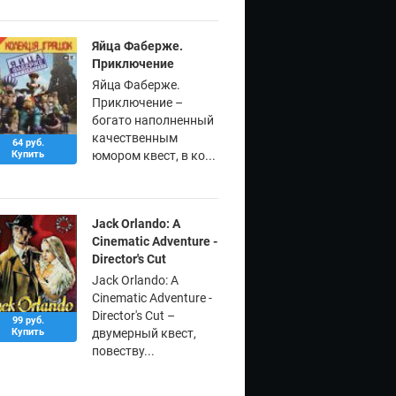
Яйца Фаберже.
Приключение
Яйца Фаберже.
Приключение –
богато наполненный
качественным
64 руб.
Купить
юмором квест, в ко...
Jack Orlando: A
Cinematic Adventure -
Director's Cut
Jack Orlando: A
Cinematic Adventure -
Director's Cut –
99 руб.
Купить
двумерный квест,
повеству...