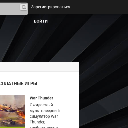
Зарегистрироваться
На
йти
ВОЙТИ
СПЛАТНЫЕ ИГРЫ
War Thunder
Ожидаемый
мультплеерный
симулятор War
Thunder,
требователен к