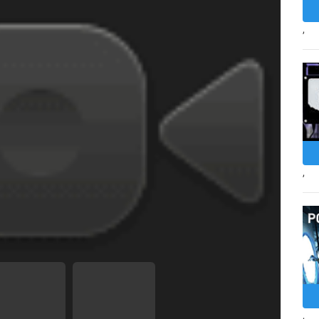
,
,
,