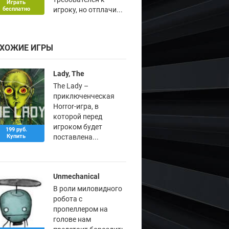
Играть
бесплатно
игроку, но отплачи...
ХОЖИЕ ИГРЫ
Lady, The
The Lady –
приключенческая
Horror-игра, в
которой перед
игроком будет
199 руб.
Купить
поставлена...
Unmechanical
В роли миловидного
робота с
пропеллером на
голове нам