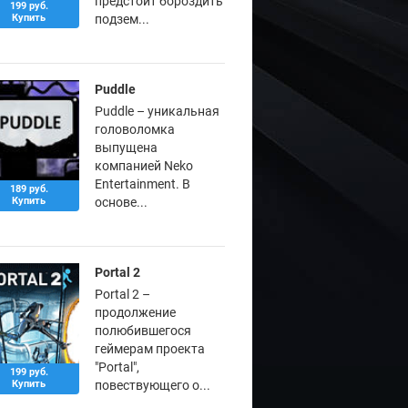
предстоит бороздить
199 руб.
Купить
подзем...
Puddle
Puddle – уникальная
головоломка
выпущена
компанией Neko
Entertainment. В
189 руб.
Купить
основе...
Portal 2
Portal 2 –
продолжение
полюбившегося
геймерам проекта
"Portal",
199 руб.
Купить
повествующего о...