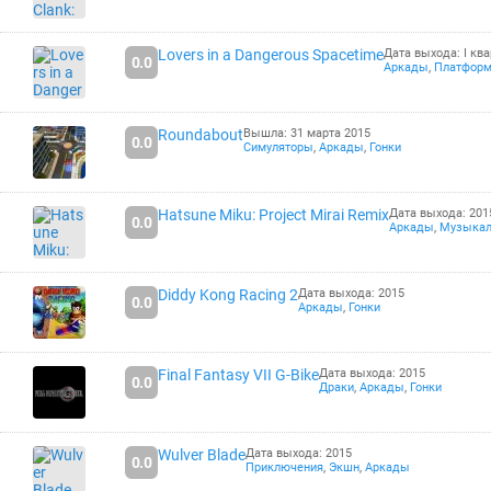
Lovers in a Dangerous Spacetime
Дата выхода: I ква
0.0
Аркады
,
Платфор
Roundabout
Вышла: 31 марта 2015
0.0
Симуляторы
,
Аркады
,
Гонки
Hatsune Miku: Project Mirai Remix
Дата выхода: 201
0.0
Аркады
,
Музыка
Diddy Kong Racing 2
Дата выхода: 2015
0.0
Аркады
,
Гонки
Final Fantasy VII G-Bike
Дата выхода: 2015
0.0
Драки
,
Аркады
,
Гонки
Wulver Blade
Дата выхода: 2015
0.0
Приключения
,
Экшн
,
Аркады