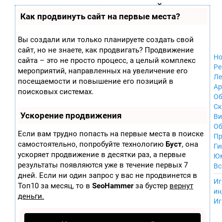
Zobra.ru - Игровое сообщество - все о
П
Как продвинуть сайт на первые места?
Xbox 360
играх
ла
Windows
т
Xbox
ф
Вы создали или только планируете создать свой
ор
Nintendo Wii
сайт, но не знаете, как продвигать? Продвижение
м
Nintendo
Но
ы
сайта – это не просто процесс, а целый комплекс
GameCube
Ре
мероприятий, направленных на увеличение его
PlayStation
Ле
посещаемости и повышение его позиций в
PlayStation 2
Ар
поисковых системах.
PlayStation 3
Об
Nintendo 64
С
Ускорение продвижения
Sega Dreamcast
Ви
PlayStation
Об
Если вам трудно попасть на первые места в поиске
Portable
Пр
самостоятельно, попробуйте технологию
Буст
, она
Nintendo DS
Ги
ускоряет продвижение в десятки раз, а первые
Android
Ю
iOS
результаты появляются уже в течение первых 7
Вс
MacOS
дней. Если ни один запрос у вас не продвинется в
----
Иг
Sega Mega Drive
Топ10 за месяц, то в
SeoHammer
за бустер
вернут
ин
NES
деньги.
Иг
PlayStation Vita
Mobile