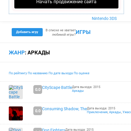
Nintendo Wii U
Начать продвижение сайта
PlayStation 4
Xbox One
Nintendo 3DS
В списке не хватает
ИГРЫ
Добавить игру
любимой игры?
ЖАНР
: АРКАДЫ
По рейтингу
По названию
По дате выхода
По оценке
CityScape Battle
Дата выхода: 2015
0.0
Аркады
Consuming Shadow, The
Дата выхода: 2015
0.0
Приключения
,
Аркады
,
Ужас
Dog Fighters
Дата выхода: 2015