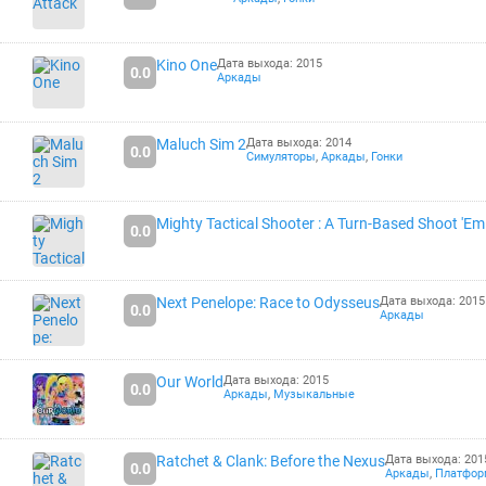
Kino One
Дата выхода: 2015
0.0
Аркады
Maluch Sim 2
Дата выхода: 2014
0.0
Симуляторы
,
Аркады
,
Гонки
Mighty Tactical Shooter : A Turn-Based Shoot 'Em
0.0
Next Penelope: Race to Odysseus
Дата выхода: 2015
0.0
Аркады
Our World
Дата выхода: 2015
0.0
Аркады
,
Музыкальные
Ratchet & Clank: Before the Nexus
Дата выхода: 201
0.0
Аркады
,
Платфо