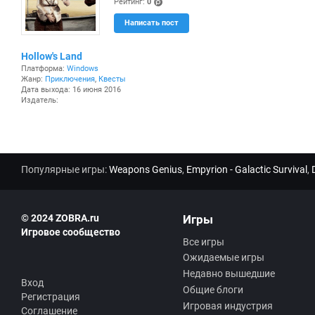
Рейтинг:
0
(po
Написать пост
ints
)
Hollow's Land
Платформа:
Windows
Жанр:
Приключения
,
Квесты
Дата выхода: 16 июня 2016
Издатель:
Популярные игры:
Weapons Genius
,
Empyrion - Galactic Survival
,
© 2024 ZOBRA.ru
Игры
Игровое сообщество
Все игры
Ожидаемые игры
Недавно вышедшие
Вход
Общие блоги
Регистрация
Игровая индустрия
Соглашение