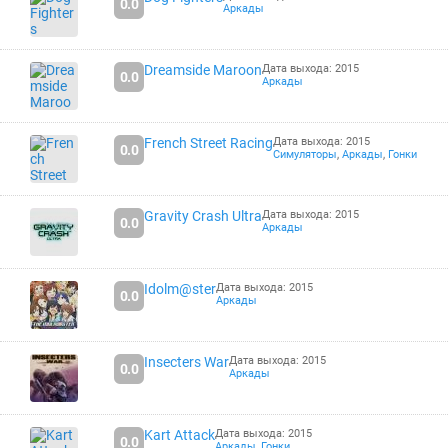
0.0
Аркады
Dreamside Maroon
Дата выхода: 2015
0.0
Аркады
French Street Racing
Дата выхода: 2015
0.0
Симуляторы
,
Аркады
,
Гонки
Gravity Crash Ultra
Дата выхода: 2015
0.0
Аркады
Idolm@ster
Дата выхода: 2015
0.0
Аркады
Insecters War
Дата выхода: 2015
0.0
Аркады
Kart Attack
Дата выхода: 2015
0.0
Аркады
,
Гонки