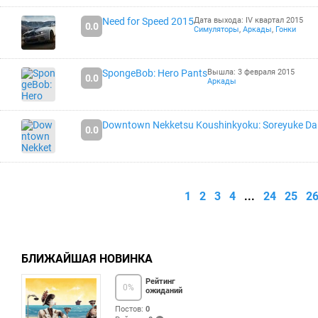
Need for Speed 2015
Дата выхода: IV квартал 2015
0.0
Симуляторы
,
Аркады
,
Гонки
SpongeBob: Hero Pants
Вышла: 3 февраля 2015
0.0
Аркады
Downtown Nekketsu Koushinkyoku: Soreyuke Daiu
0.0
1
2
3
4
...
24
25
2
БЛИЖАЙШАЯ НОВИНКА
Рейтинг
0
%
ожиданий
Постов:
0