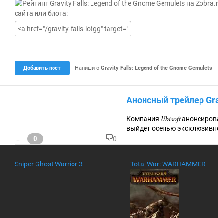
е
к
сайта или блога:
у
щ
а
я
о
ц
е
Добавить пост
Напиши о
Gravity Falls: Legend of the Gnome Gemulets
н
к
а
0
Анонсный трейлер Grav
.
0
Ubisoft
Компания
анонсиров
выйдет осенью эксклюзивно
0
0
+
-
К
о
м
Sniper Ghost Warrior 3
Total War: WARHAMMER
м
ен
та
ри
ев
: