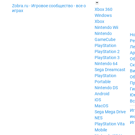
Zobra.ru - Игровое сообщество - все о
П
Xbox 360
играх
ла
Windows
т
Xbox
ф
ор
Nintendo Wii
м
Nintendo
Но
ы
GameCube
Ре
PlayStation
Ле
PlayStation 2
Ар
PlayStation 3
Об
Nintendo 64
С
Sega Dreamcast
Ви
PlayStation
Об
Portable
Пр
Nintendo DS
Ги
Android
Ю
iOS
Вс
MacOS
----
Иг
Sega Mega Drive
ин
NES
Иг
PlayStation Vita
Mobile