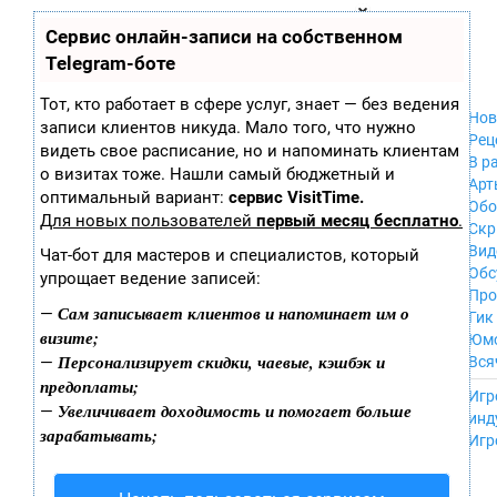
Zobra.ru - Игровое сообщество - все о
П
Сервис онлайн-записи на собственном
Xbox 360
играх
ла
PC
Telegram-боте
т
Xbox
ф
ор
Wii
Тот, кто работает в сфере услуг, знает — без ведения
м
Нов
GameCube
записи клиентов никуда. Мало того, что нужно
ы
Рец
PS
видеть свое расписание, но и напоминать клиентам
В р
PS2
о визитах тоже. Нашли самый бюджетный и
Арт
PS3
оптимальный вариант:
сервис VisitTime.
Обо
Nintendo 64
Для новых пользователей
первый месяц бесплатно
.
Скр
Dreamcast
Вид
Чат-бот для мастеров и специалистов, который
PSP
Обс
упрощает ведение записей:
Nintendo DS
Про
Android
Сам записывает клиентов и напоминает им о
—
Гик
iPhone, iPod,
визите;
Юм
iPad
Персонализирует скидки, чаевые, кэшбэк и
—
Вся
MacOS
предоплаты;
------
Sega Mega Drive
Игр
Увеличивает доходимость и помогает больше
—
NES
инд
зарабатывать;
PSP Vita
Игр
Mobile
Wii U