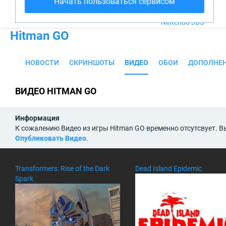
Начать пользоваться сервисом
PS4
Xbox One
Nintendo 3DS
Hitman GO
НОВОСТИ
СКРИНШОТЫ
ВИДЕО
ОБОИ
ДОПОЛНЕ
ВИДЕО HITMAN GO
Информация
К сожалению Видео из игры Hitman GO временно отсутсвует. В
Опубликовать Видео
.
Transformers: Rise of the Dark
Dead Island Epidemic
Spark