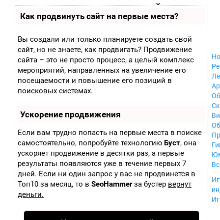
Zobra.ru - Игровое сообщество - все о
П
Как продвинуть сайт на первые места?
Xbox 360
играх
ла
Windows
т
Xbox
ф
Вы создали или только планируете создать свой
ор
Nintendo Wii
сайт, но не знаете, как продвигать? Продвижение
м
Nintendo
Но
ы
сайта – это не просто процесс, а целый комплекс
GameCube
Ре
мероприятий, направленных на увеличение его
PlayStation
Ле
посещаемости и повышение его позиций в
PlayStation 2
Ар
поисковых системах.
PlayStation 3
Об
Nintendo 64
С
Ускорение продвижения
Sega Dreamcast
Ви
PlayStation
Об
Если вам трудно попасть на первые места в поиске
Portable
Пр
самостоятельно, попробуйте технологию
Буст
, она
Nintendo DS
Ги
ускоряет продвижение в десятки раз, а первые
Android
Ю
iOS
результаты появляются уже в течение первых 7
Вс
MacOS
дней. Если ни один запрос у вас не продвинется в
----
Иг
Sega Mega Drive
Топ10 за месяц, то в
SeoHammer
за бустер
вернут
ин
NES
деньги.
Иг
PlayStation Vita
Mobile