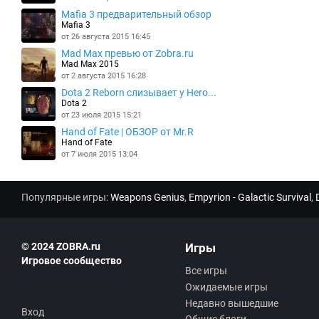
Mafia 3 предварительный обзор
Mafia 3
от 26 августа 2015 16:45
Mad Max превью от Zobra.ru
Mad Max 2015
от 2 августа 2015 16:28
Dota 2 Reborn слизывает у Hero...
Dota 2
от 23 июля 2015 15:21
Hand of Fate | ОБЗОР от Mr.R
Hand of Fate
от 7 июля 2015 13:04
Популярные игры:
Weapons Genius
,
Empyrion - Galactic Survival
,
© 2024 ZOBRA.ru
Игры
Игровое сообщество
Все игры
Ожидаемые игры
Недавно вышедшие
Вход