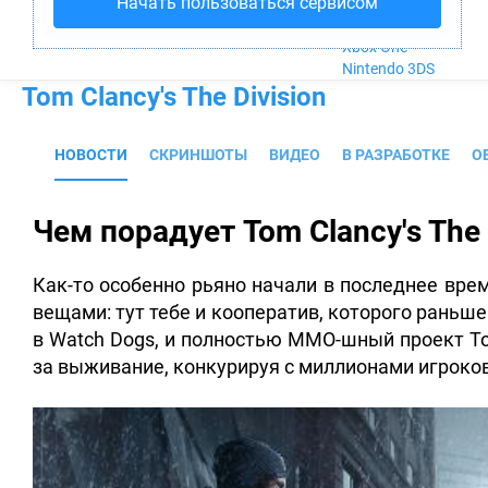
Начать пользоваться сервисом
Nintendo Wii U
PlayStation 4
Xbox One
Nintendo 3DS
Tom Clancy's The Division
НОВОСТИ
СКРИНШОТЫ
ВИДЕО
В РАЗРАБОТКЕ
О
Чем порадует Tom Clancy's The 
Как-то особенно рьяно начали в последнее вре
вещами
: тут тебе и кооператив, которого раньш
в Watch Dogs, и полностью MMO-шный проект Tom
за выживание, конкурируя с миллионами игроков