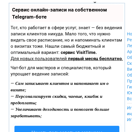
Zobra.ru - Игровое сообщество - все о
П
Сервис онлайн-записи на собственном
Xbox 360
играх
ла
Windows
Telegram-боте
т
Xbox
ф
ор
Nintendo Wii
Тот, кто работает в сфере услуг, знает — без ведения
м
Nintendo
записи клиентов никуда. Мало того, что нужно
Но
ы
GameCube
видеть свое расписание, но и напоминать клиентам
Ре
PlayStation
Ле
о визитах тоже. Нашли самый бюджетный и
PlayStation 2
Ар
оптимальный вариант:
сервис VisitTime.
PlayStation 3
Об
Для новых пользователей
первый месяц бесплатно
.
Nintendo 64
С
Чат-бот для мастеров и специалистов, который
Sega Dreamcast
Ви
упрощает ведение записей:
PlayStation
Об
Portable
Пр
Сам записывает клиентов и напоминает им о
—
Nintendo DS
Ги
визите;
Android
Ю
Персонализирует скидки, чаевые, кэшбэк и
—
iOS
Вс
предоплаты;
MacOS
----
Иг
Увеличивает доходимость и помогает больше
—
Sega Mega Drive
ин
зарабатывать;
NES
Иг
PlayStation Vita
Mobile