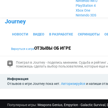
Nintendo Wii U
PlayStation 4
Xbox One
Nintendo 3DS
Journey
НОВОСТИ
ВИДЕО
В РАЗРАБОТКЕ
СКРИНШОТЫ
О
ОТЗЫВЫ ОБ ИГРЕ
Вернуться к игре
(i)
Поиграл в Journey - поделись мнением. Судьба и
рейтинг 
поможешь сделать выбор пользователям, которые еще н
Информация
Отзывов о игре Journey пока нет.
Авторизируйся
и напиши отз
Популярные игры:
Weapons Genius
,
Empyrion - Galactic Survival
,