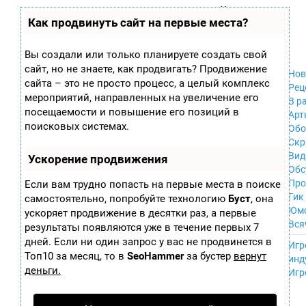
Zobra.ru - Игровое сообщество - все о
П
Как продвинуть сайт на первые места?
Xbox 360
играх
ла
PC
т
Xbox
ф
Вы создали или только планируете создать свой
ор
Wii
сайт, но не знаете, как продвигать? Продвижение
м
Нов
GameCube
сайта – это не просто процесс, а целый комплекс
ы
Рец
PS
мероприятий, направленных на увеличение его
В р
PS2
посещаемости и повышение его позиций в
Арт
PS3
поисковых системах.
Обо
Nintendo 64
Скр
Dreamcast
Вид
Ускорение продвижения
PSP
Обс
Nintendo DS
Про
Если вам трудно попасть на первые места в поиске
Android
Гик
самостоятельно, попробуйте технологию
Буст
, она
iPhone, iPod,
Юм
ускоряет продвижение в десятки раз, а первые
iPad
Вся
результаты появляются уже в течение первых 7
MacOS
------
дней. Если ни один запрос у вас не продвинется в
Sega Mega Drive
Игр
NES
Топ10 за месяц, то в
SeoHammer
за бустер
вернут
инд
PSP Vita
деньги.
Игр
Mobile
Wii U