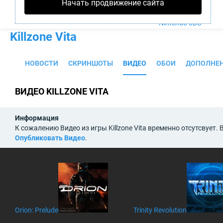
Начать продвижение сайта
PS4
Xbox One
Nintendo 3DS
Killzone Vita
НОВОСТИ
СКРИНШОТЫ
ВИДЕО
ОБОИ
ДОПОЛНЕ
ВИДЕО KILLZONE VITA
Информация
К сожалению Видео из игры Killzone Vita временно отсутсвует.
Опубликовать Видео
.
Orion: Prelude
Trinity Revolution