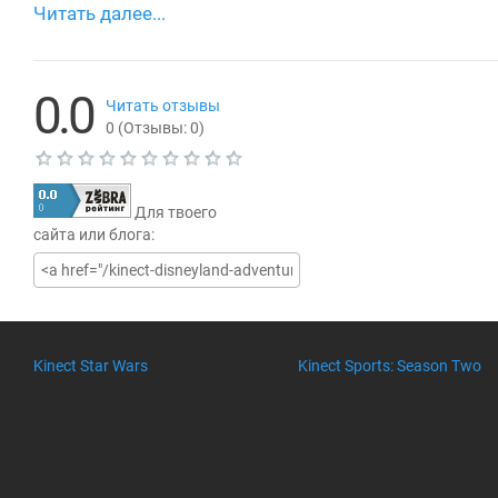
0.0
Читать отзывы
0
(Отзывы:
0
)
Т
е
Для твоего
к
у
сайта или блога:
щ
а
я
о
ц
е
н
Kinect Star Wars
Kinect Sports: Season Two
к
а
0
.
0