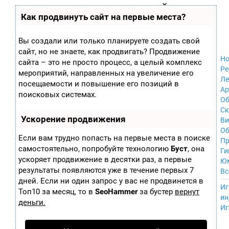
Zobra.ru - Игровое сообщество - все о
П
Как продвинуть сайт на первые места?
Xbox 360
играх
ла
Windows
т
Xbox
ф
Вы создали или только планируете создать свой
ор
Nintendo Wii
сайт, но не знаете, как продвигать? Продвижение
м
Nintendo
Но
ы
сайта – это не просто процесс, а целый комплекс
GameCube
Ре
мероприятий, направленных на увеличение его
PlayStation
Ле
посещаемости и повышение его позиций в
PlayStation 2
Ар
поисковых системах.
PlayStation 3
Об
Nintendo 64
С
Ускорение продвижения
Sega Dreamcast
Ви
PlayStation
Об
Если вам трудно попасть на первые места в поиске
Portable
Пр
самостоятельно, попробуйте технологию
Буст
, она
Nintendo DS
Ги
ускоряет продвижение в десятки раз, а первые
Android
Ю
iOS
результаты появляются уже в течение первых 7
Вс
MacOS
дней. Если ни один запрос у вас не продвинется в
----
Иг
Sega Mega Drive
Топ10 за месяц, то в
SeoHammer
за бустер
вернут
ин
NES
деньги.
Иг
PlayStation Vita
Mobile