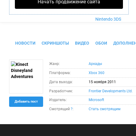
Nintendo Wii U
Начать продвижение сайта
PlayStation 4
Xbox One
Nintendo 3DS
Kinect Disneyland Adventures
НОВОСТИ
СКРИНШОТЫ
ВИДЕО
ОБОИ
ДОПОЛНЕ
Жанр:
Аркады
Платформа:
Xbox 360
Дата выхода:
15 ноября 2011
Разработчик:
Frontier Developments Ltd.
Издатель:
Microsoft
Добавить пост
Смотрящий
?
:
Стать смотрящим