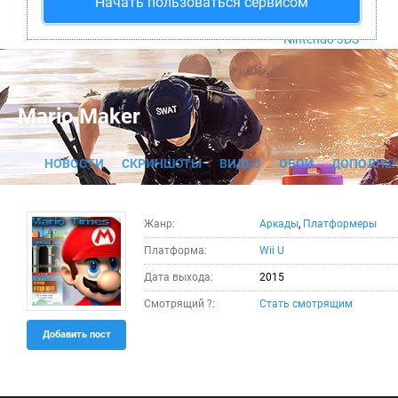
Начать пользоваться сервисом
PS4
Xbox One
Nintendo 3DS
Mario Maker
НОВОСТИ
СКРИНШОТЫ
ВИДЕО
ОБОИ
ДОПОЛНЕ
Жанр:
Аркады
,
Платформеры
Платформа:
Wii U
Дата выхода:
2015
Смотрящий
?
:
Стать смотрящим
Добавить пост