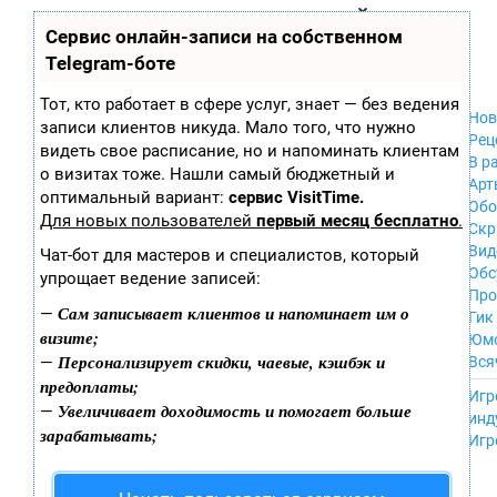
Zobra.ru - Игровое сообщество - все о
П
Сервис онлайн-записи на собственном
Xbox 360
играх
ла
PC
Telegram-боте
т
Xbox
ф
ор
Wii
Тот, кто работает в сфере услуг, знает — без ведения
м
Нов
GameCube
записи клиентов никуда. Мало того, что нужно
ы
Рец
PS
видеть свое расписание, но и напоминать клиентам
В р
PS2
о визитах тоже. Нашли самый бюджетный и
Арт
PS3
оптимальный вариант:
сервис VisitTime.
Обо
Nintendo 64
Для новых пользователей
первый месяц бесплатно
.
Скр
Dreamcast
Вид
Чат-бот для мастеров и специалистов, который
PSP
Обс
упрощает ведение записей:
Nintendo DS
Про
Android
Сам записывает клиентов и напоминает им о
—
Гик
iPhone, iPod,
визите;
Юм
iPad
Персонализирует скидки, чаевые, кэшбэк и
—
Вся
MacOS
предоплаты;
------
Sega Mega Drive
Игр
Увеличивает доходимость и помогает больше
—
NES
инд
зарабатывать;
PSP Vita
Игр
Mobile
Wii U