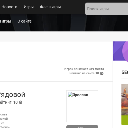
Новости
Игры
Флеш игры
 игры
О сайте
Игрок занимает
349 место
БЕ
Рейтинг на сайте
10
(po
ints
)
Рядовой
ейтинг: 10
(p
oi
слав
nts
ской
)
23
Сибирь