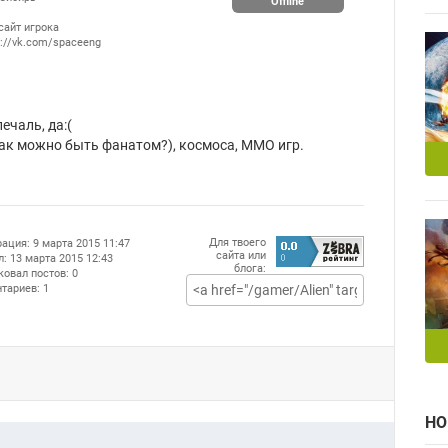
Offline
сайт игрока
://vk.com/spaceeng
чаль, да:(

ак можно быть фанатом?), космоса, ММО игр.

Для твоего
ация: 9 марта 2015 11:47
сайта или
: 13 марта 2015 12:43
блога:
овал постов: 0
тариев: 1
НО