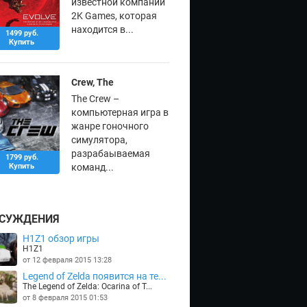
известной компании
2K Games, которая
находится в...
1499 руб.
Купить
Crew, The
The Crew –
компьютерная игра в
жанре гоночного
симулятора,
разрабаываемая
1799 руб.
Купить
команд...
СУЖДЕНИЯ
H1Z1 обзор игры
H1Z1
от 12 февраля 2015 13:28
Legend of Zelda появится на те...
The Legend of Zelda: Ocarina of T...
от 8 февраля 2015 01:53