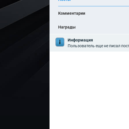
е
ни
н
е
к
R
Комментарии
а
SS
0
.
Награды
0
Информация
Пользователь еще не писал пос