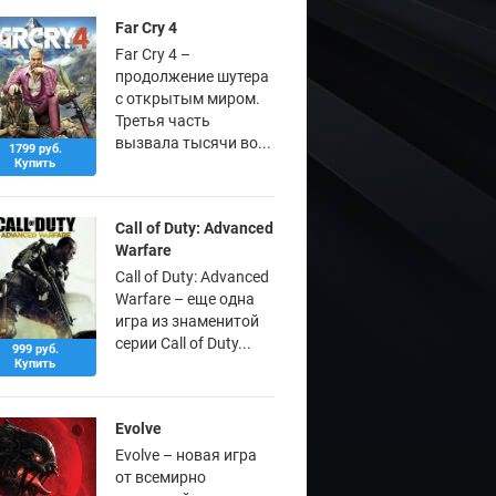
Far Cry 4
Far Cry 4 –
продолжение шутера
с открытым миром.
Третья часть
вызвала тысячи во...
1799 руб.
Купить
Call of Duty: Advanced
Warfare
Call of Duty: Advanced
Warfare – еще одна
игра из знаменитой
серии Call of Duty...
999 руб.
Купить
Evolve
Evolve – новая игра
от всемирно