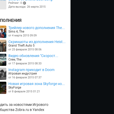
Рейтинг: 0
Дата выхода: 26 марта 2015
(points)
ПОЛНЕНИЯ
Трейлер нового дополнения The...
Sims 4, The
от 4 марта 2015 09:09
Скриншоты из дополнения Heist...
Grand Theft Auto 5
от 25 февраля 2015 08:06
Видео обновления "Скорост...
Crew, The
от 17 февраля 2015 08:33
Instagram приходит в Doom
Игровая индустрия
от 16 февраля 2015 07:37
Новая игровая зона Skyforge но...
SkyForge
от 8 февраля 2015 01:21
дить за новостями Игрового
бщества Zobra.ru в Yandex