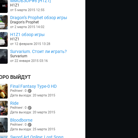
MMOБЗОР#6 [H1Z1]
H1Z1
от 5 марта 2015 12:55
Dragon’s Prophet обзор игры
Dragon's Prophet
от 2 марта 2015 14:02
H1Z1 обзор игры
H1Z1
от 12 февраля 2015 13:28
Survarium. Стоит ли играть?
Survarium
от 22 января 2015 03:16
ОРО ВЫЙДУТ
Final Fantasy Type-0 HD
Рейтинг: 0
Дата выхода: 20 марта 2015
(points)
Ride
Рейтинг: 0
Дата выхода: 20 марта 2015
(points)
Bloodborne
Рейтинг: 0
Дата выхода: 25 марта 2015
(points)
Sword Art Online: Lost Song