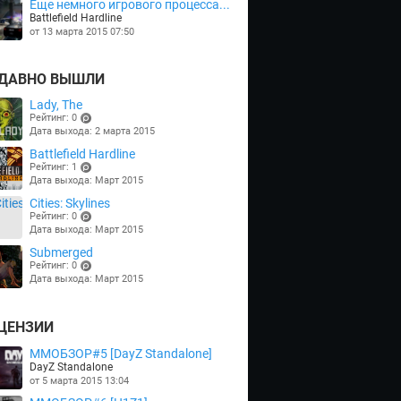
Еще немного игрового процесса...
Battlefield Hardline
от 13 марта 2015 07:50
ДАВНО ВЫШЛИ
Lady, The
Рейтинг: 0
Дата выхода: 2 марта 2015
(points)
Battlefield Hardline
Рейтинг: 1
Дата выхода: Март 2015
(points)
Cities: Skylines
Рейтинг: 0
Дата выхода: Март 2015
(points)
Submerged
Рейтинг: 0
Дата выхода: Март 2015
(points)
ЦЕНЗИИ
MMOБЗОР#5 [DayZ Standalone]
DayZ Standalone
от 5 марта 2015 13:04