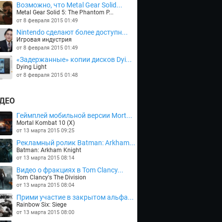
Возможно, что Metal Gear Solid...
Metal Gear Solid 5: The Phantom P...
от 8 февраля 2015 01:49
Nintendo сделают более доступн...
Игровая индустрия
от 8 февраля 2015 01:49
«Задержанные» копии дисков Dyi...
Dying Light
от 8 февраля 2015 01:48
ДЕО
Геймплей мобильной версии Mort...
Mortal Kombat 10 (X)
от 13 марта 2015 09:25
Рекламный ролик Batman: Arkham...
Batman: Arkham Knight
от 13 марта 2015 08:14
Видео о фракциях в Tom Clancy...
Tom Clancy's The Division
от 13 марта 2015 08:04
Прими участие в закрытом альфа...
Rainbow Six: Siege
от 13 марта 2015 08:00