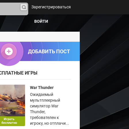
Зарегистрироваться
На
йти
ВОЙТИ
ДОБАВИТЬ ПОСТ
СПЛАТНЫЕ ИГРЫ
War Thunder
Ожидаемый
мультплеерный
симулятор War
Thunder,
требователен к
Играть
бесплатно
игроку, но отплачи...