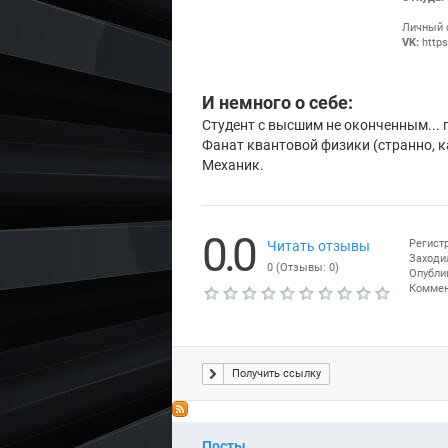
Личный 
VK:
https
И немного о себе:
Студент с высшим не оконченным... пе
Фанат квантовой физики (странно, к
Механик.
0.0
Регистр
Читать отзывы
Заходил
0
(Отзывы:
0
)
Опублик
Коммен
Т
е
к
у
щ
Получить ссылку
а
я
о
Ч
ц
те
Посты