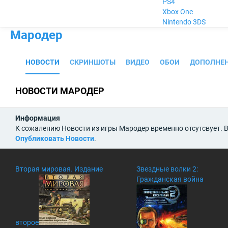
PS4
Xbox One
Nintendo 3DS
Мародер
НОВОСТИ
СКРИНШОТЫ
ВИДЕО
ОБОИ
ДОПОЛНЕ
НОВОСТИ МАРОДЕР
Информация
К сожалению Новости из игры Мародер временно отсутсвует. В
Опубликовать Новости
.
Вторая мировая. Издание
Звездные волки 2:
Гражданская война
второе