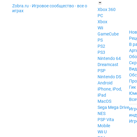
Zobra.ru - Игровое сообщество - все о
П
Xbox 360
играх
ла
PC
т
Xbox
ф
ор
Wii
м
Нов
GameCube
ы
Рец
PS
В р
PS2
Арт
PS3
Обо
Nintendo 64
Скр
Dreamcast
Вид
PSP
Обс
Nintendo DS
Про
Android
Гик
iPhone, iPod,
Юм
iPad
Вся
MacOS
------
Sega Mega Drive
Игр
NES
инд
PSP Vita
Игр
Mobile
Wii U