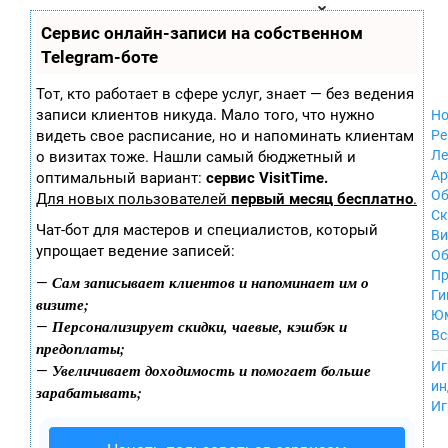
Zobra.ru - Игровое сообщество - все о
П
Сервис онлайн-записи на собственном
Xbox 360
играх
ла
Windows
Telegram-боте
т
Xbox
ф
ор
Nintendo Wii
Тот, кто работает в сфере услуг, знает — без ведения
м
Nintendo
записи клиентов никуда. Мало того, что нужно
Но
ы
GameCube
видеть свое расписание, но и напоминать клиентам
Ре
PlayStation
Ле
о визитах тоже. Нашли самый бюджетный и
PlayStation 2
Ар
оптимальный вариант:
сервис VisitTime.
PlayStation 3
Об
Для новых пользователей
первый месяц бесплатно
.
Nintendo 64
С
Чат-бот для мастеров и специалистов, который
Sega Dreamcast
Ви
упрощает ведение записей:
PlayStation
Об
Portable
Пр
Сам записывает клиентов и напоминает им о
—
Nintendo DS
Ги
визите;
Android
Ю
Персонализирует скидки, чаевые, кэшбэк и
—
iOS
Вс
предоплаты;
MacOS
----
Иг
Увеличивает доходимость и помогает больше
—
Sega Mega Drive
ин
зарабатывать;
NES
Иг
PlayStation Vita
Mobile