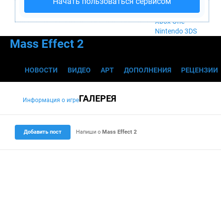
Начать пользоваться сервисом
Nintendo Wii U
PlayStation 4
Xbox One
Nintendo 3DS
Mass Effect 2
НОВОСТИ
ВИДЕО
АРТ
ДОПОЛНЕНИЯ
РЕЦЕНЗИИ
ГАЛЕРЕЯ
Информация о игре
(i)
Добавить пост
Напиши о
Mass Effect 2