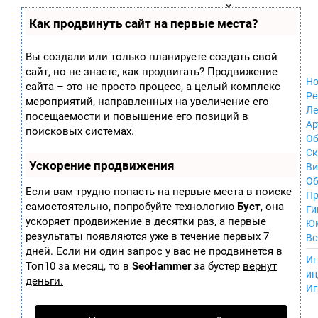
Zobra.ru - Игровое сообщество - все о
П
Как продвинуть сайт на первые места?
Xbox 360
играх
ла
Windows
т
Xbox
ф
Вы создали или только планируете создать свой
ор
Nintendo Wii
сайт, но не знаете, как продвигать? Продвижение
м
Nintendo
Но
ы
сайта – это не просто процесс, а целый комплекс
GameCube
Ре
мероприятий, направленных на увеличение его
PlayStation
Ле
посещаемости и повышение его позиций в
PlayStation 2
Ар
поисковых системах.
PlayStation 3
Об
Nintendo 64
С
Ускорение продвижения
Sega Dreamcast
Ви
PlayStation
Об
Если вам трудно попасть на первые места в поиске
Portable
Пр
самостоятельно, попробуйте технологию
Буст
, она
Nintendo DS
Ги
ускоряет продвижение в десятки раз, а первые
Android
Ю
iOS
результаты появляются уже в течение первых 7
Вс
MacOS
дней. Если ни один запрос у вас не продвинется в
----
Иг
Sega Mega Drive
Топ10 за месяц, то в
SeoHammer
за бустер
вернут
ин
NES
деньги.
Иг
PlayStation Vita
Mobile