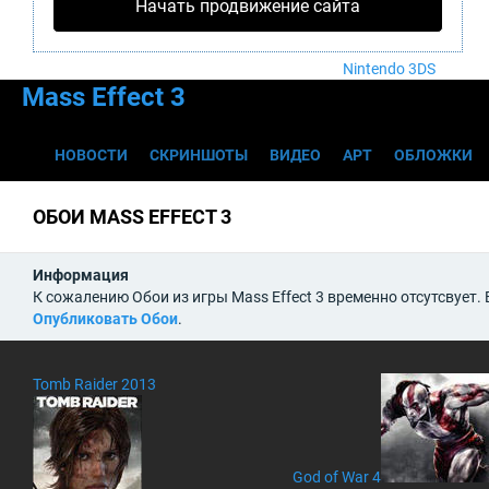
Nintendo Wii U
Начать продвижение сайта
PlayStation 4
Xbox One
Nintendo 3DS
Mass Effect 3
НОВОСТИ
СКРИНШОТЫ
ВИДЕО
АРТ
ОБЛОЖКИ
ОБОИ MASS EFFECT 3
Информация
К сожалению Обои из игры Mass Effect 3 временно отсутсвует.
Опубликовать Обои
.
Tomb Raider 2013
God of War 4