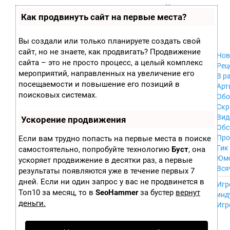
Zobra.ru - Игровое сообщество - все о
П
Как продвинуть сайт на первые места?
Xbox 360
играх
ла
PC
т
Xbox
ф
Вы создали или только планируете создать свой
ор
Wii
сайт, но не знаете, как продвигать? Продвижение
м
Нов
GameCube
сайта – это не просто процесс, а целый комплекс
ы
Рец
PS
мероприятий, направленных на увеличение его
В р
PS2
посещаемости и повышение его позиций в
Арт
PS3
поисковых системах.
Обо
Nintendo 64
Скр
Dreamcast
Вид
Ускорение продвижения
PSP
Обс
Nintendo DS
Про
Если вам трудно попасть на первые места в поиске
Android
Гик
самостоятельно, попробуйте технологию
Буст
, она
iPhone, iPod,
Юм
ускоряет продвижение в десятки раз, а первые
iPad
Вся
результаты появляются уже в течение первых 7
MacOS
------
дней. Если ни один запрос у вас не продвинется в
Sega Mega Drive
Игр
NES
Топ10 за месяц, то в
SeoHammer
за бустер
вернут
инд
PSP Vita
деньги.
Игр
Mobile
Wii U