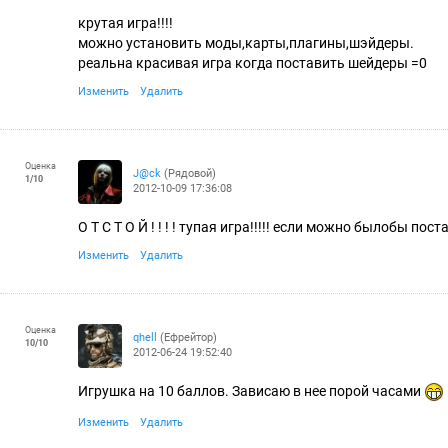
крутая игра!!!!
можно установить моды,карты,плагины,шэйдеры.
реальна красивая игра когда поставить шейдеры =0
Изменить
Удалить
Оценка
J@ck
(Рядовой)
1
/
10
2012-10-09 17:36:08
О Т С Т О Й ! ! ! ! тупая игра!!!!! если можно былобы по
Изменить
Удалить
Оценка
qhell
(Ефрейтор)
10
/
10
2012-06-24 19:52:40
Игрушка на 10 баллов. Зависаю в нее порой часами
Изменить
Удалить