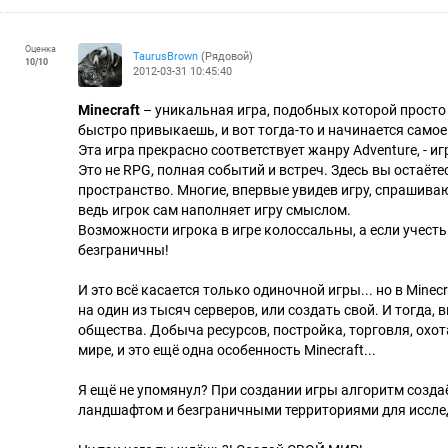
Оценка
TaurusBrown
(Рядовой)
10
/
10
2012-03-31 10:45:40
Minecraft
– уникальная игра, подобных которой просто
быстро привыкаешь, и вот тогда-то и начинается самое 
Эта игра прекрасно соответствует жанру Adventure, - 
Это не RPG, полная событий и встреч. Здесь вы остаёт
пространство. Многие, впервые увидев игру, спрашивают
ведь игрок сам наполняет игру смыслом.
Возможности игрока в игре колоссальны, а если учест
безграничны!
И это всё касается только одиночной игры... но в Mine
на один из тысяч серверов, или создать свой. И тогда,
общества. Добыча ресурсов, постройка, торговля, охо
мире, и это ещё одна особенность Minecraft...
Я ещё не упомянул? При создании игры алгоритм созд
ландшафтом и безграничными территориями для иссле