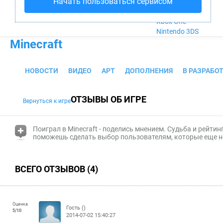
Начать пользоваться сервисом
Nintendo Wii U
PlayStation 4
Xbox One
Nintendo 3DS
Minecraft
НОВОСТИ
ВИДЕО
АРТ
ДОПОЛНЕНИЯ
В РАЗРАБО
ОТЗЫВЫ ОБ ИГРЕ
Вернуться к игре
(i)
Поиграл в Minecraft - поделись мнением. Судьба и
рейтинг
поможешь сделать выбор пользователям, которые еще н
ВСЕГО ОТЗЫВОВ (4)
Оценка
Гость
()
5
/
10
2014-07-02 15:40:27