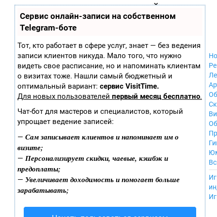
Zobra.ru - Игровое сообщество - все о
П
Сервис онлайн-записи на собственном
Xbox 360
играх
ла
Windows
Telegram-боте
т
Xbox
ф
ор
Nintendo Wii
Тот, кто работает в сфере услуг, знает — без ведения
м
Nintendo
записи клиентов никуда. Мало того, что нужно
Но
ы
GameCube
видеть свое расписание, но и напоминать клиентам
Ре
PlayStation
Ле
о визитах тоже. Нашли самый бюджетный и
PlayStation 2
Ар
оптимальный вариант:
сервис VisitTime.
PlayStation 3
Об
Для новых пользователей
первый месяц бесплатно
.
Nintendo 64
С
Чат-бот для мастеров и специалистов, который
Sega Dreamcast
Ви
упрощает ведение записей:
PlayStation
Об
Portable
Пр
Сам записывает клиентов и напоминает им о
—
Nintendo DS
Ги
визите;
Android
Ю
Персонализирует скидки, чаевые, кэшбэк и
—
iOS
Вс
предоплаты;
MacOS
----
Иг
Увеличивает доходимость и помогает больше
—
Sega Mega Drive
ин
зарабатывать;
NES
Иг
PlayStation Vita
Mobile