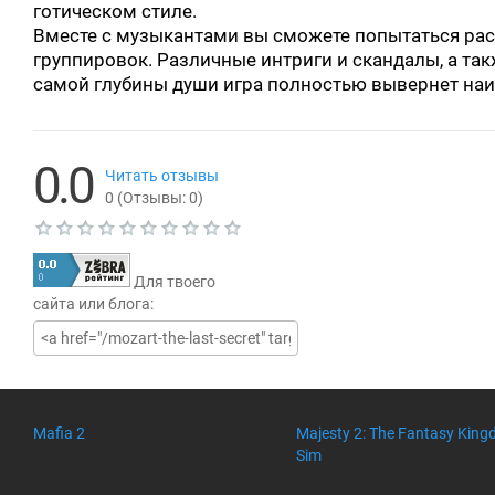
готическом стиле.
Вместе с музыкантами вы сможете попытаться рас
группировок. Различные интриги и скандалы, а т
самой глубины души игра полностью вывернет наи
0.0
Читать отзывы
0
(Отзывы:
0
)
Т
е
Для твоего
к
у
сайта или блога:
щ
а
я
о
ц
е
н
Mafia 2
Majesty 2: The Fantasy Kin
к
Sim
а
0
.