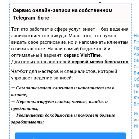
Zobra.ru - Игровое сообщество - все о
П
Сервис онлайн-записи на собственном
Xbox 360
играх
ла
Windows
Telegram-боте
т
Xbox
ф
ор
Nintendo Wii
Тот, кто работает в сфере услуг, знает — без ведения
м
Nintendo
записи клиентов никуда. Мало того, что нужно
Но
ы
GameCube
видеть свое расписание, но и напоминать клиентам
Ре
PlayStation
Ле
о визитах тоже. Нашли самый бюджетный и
PlayStation 2
Ар
оптимальный вариант:
сервис VisitTime.
PlayStation 3
Об
Для новых пользователей
первый месяц бесплатно
.
Nintendo 64
С
Чат-бот для мастеров и специалистов, который
Sega Dreamcast
Ви
упрощает ведение записей:
PlayStation
Об
Portable
Пр
Сам записывает клиентов и напоминает им о
—
Nintendo DS
Ги
визите;
Android
Ю
Персонализирует скидки, чаевые, кэшбэк и
—
iOS
Вс
предоплаты;
MacOS
----
Иг
Увеличивает доходимость и помогает больше
—
Sega Mega Drive
ин
зарабатывать;
NES
Иг
PlayStation Vita
Mobile