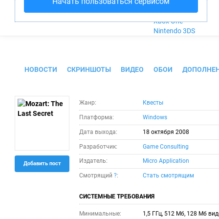
Начать пользоваться сервисом
Nintendo Wii U
PlayStation 4
Xbox One
Nintendo 3DS
Mozart: The Last Secret
НОВОСТИ
СКРИНШОТЫ
ВИДЕО
ОБОИ
ДОПОЛНЕ
Жанр:
Квесты
Платформа:
Windows
Дата выхода:
18 октября 2008
Разработчик:
Game Consulting
Издатель:
Micro Application
Добавить пост
Смотрящий
?
:
Стать смотрящим
СИСТЕМНЫЕ ТРЕБОВАНИЯ
Минимальные:
1,5 ГГц, 512 Мб, 128 Мб ви