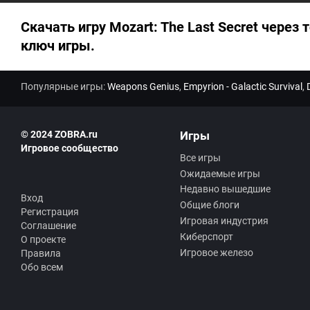
0
Скачать игру Mozart: The Last Secret через 
ключ игры.
Популярные игры:
Weapons Genius
,
Empyrion - Galactic Survival
,
© 2024 ZOBRA.ru
Игры
Игровое сообщество
Все игры
Ожидаемые игры
Недавно вышедшие
Вход
Общие блоги
Регистрация
Игровая индустрия
Соглашение
Киберспорт
О проекте
Игровое железо
Правила
Обо всем