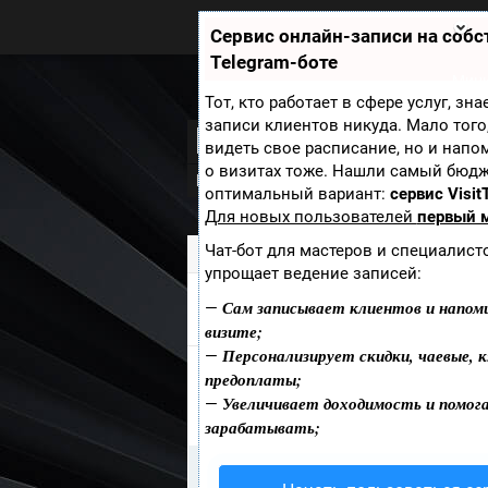
Zobra.ru - Игровое сообщество -
все о играх
Сервис онлайн-записи на соб
П
Telegram-боте
ла
т
Мини
ф
Тот, кто работает в сфере услуг, зн
ор
записи клиентов никуда. Мало того
NBA 2K12
м
видеть свое расписание, но и напо
ы
о визитах тоже. Нашли самый бюд
Новости
Скриншоты
Видео
Обо
оптимальный вариант:
сервис Visit
Для новых пользователей
первый 
Чат-бот для мастеров и специалист
На zobra.ru уже
5167 игр
,
298 мини и
упрощает ведение записей:
Сам записывает клиентов и напом
ОТЗЫВЫ ОБ ИГ
—
Вернуться к игре
визите;
(i)
Персонализирует скидки, чаевые, к
—
Поиграл в NBA 2K12 - поделись
предоплаты;
Стоит ли скачать NBA 2K12 или
Увеличивает доходимость и помог
—
которые еще не играли.
зарабатывать;
Информация