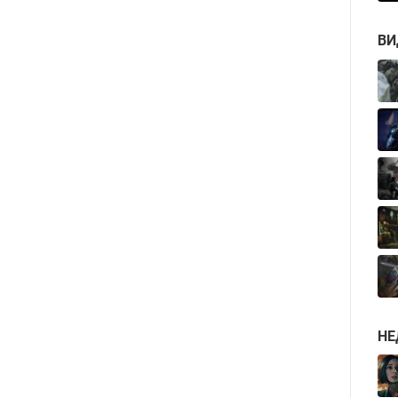
ВИ
НЕ