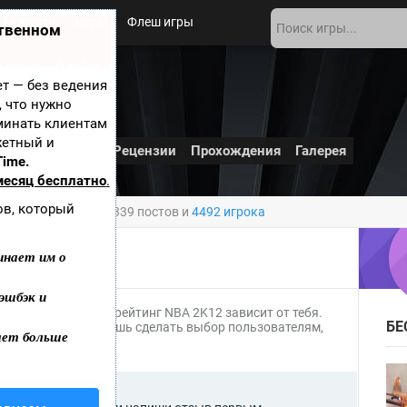
Новости
Игры
Флеш игры
ственном
 игры
О сайте
ает — без ведения
, что нужно
минать клиентам
жетный и
и
Дополнения
Рецензии
Прохождения
Галерея
Time.
месяц бесплатно
.
ов, который
гр
,
561 флеш игра
, 9339 постов и
4492 игрока
инает им о
РЕ
эшбэк и
 мнением. Судьба и
рейтинг NBA 2K12
зависит от тебя.
БЕ
 купить: ты поможешь сделать выбор пользователям,
ает больше