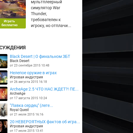
мультплеерный
симулятор War
Thunder,
требователен к
Играть
бесплатно
игроку, но отплачи...
СУЖДЕНИЯ
Black Desert | О финальном ЗБТ
Black Desert
от 23 сентября 2015 10:48
Нелепое оружие в играх
Игровая индустрия
от 26 августа 2015 16:18
ArcheAge 2.5 ЧТО НАС ЖДЕТ?! ПЕ...
ArcheAge
от 17 августа 2015 10:24
"Лавка сердец" (леге...
Royal Quest
от 21 июля 2015 16:16
20 НЕВЕРОЯТНЫХ фактов об игра...
Игровая индустрия
от 17 июля 2015 13:41