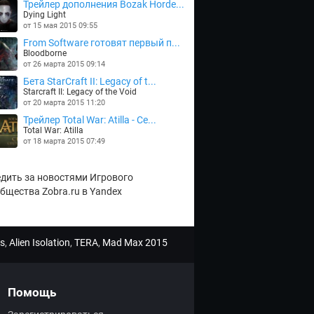
Трейлер дополнения Bozak Horde...
Dying Light
от 15 мая 2015 09:55
From Software готовят первый п...
Bloodborne
от 26 марта 2015 09:14
Бета StarCraft II: Legacy of t...
Starcraft II: Legacy of the Void
от 20 марта 2015 11:20
Трейлер Total War: Atilla - Ce...
Total War: Atilla
от 18 марта 2015 07:49
дить за новостями Игрового
бщества Zobra.ru в Yandex
s
,
Alien Isolation
,
TERA
,
Mad Max 2015
Помощь