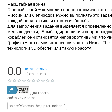
масштабная война.
Главный герой – командир военно-космического ф
миссий или 6 эпизодов нужно выполнять это задани
каждой своя тактика и стратегия борьбы.
Для выполнения задания выделяется определенное
меньше десяти). Бомбардировщики и сопровождаю
кораблей они становятся неповоротливыми, что ув
Графика – это самая интересная часть в Nexus: The 
технологии 3D обеспечили такую красоту.
0.0
Читать отзывы
0
(Отзывы:
0
)
Т
е
Для твоего
к
у
сайта или блога:
щ
а
я