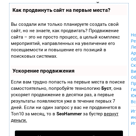
Zobra.ru - Игровое сообщество - все о
П
Как продвинуть сайт на первые места?
Xbox 360
играх
ла
Windows
т
Xbox
ф
Вы создали или только планируете создать свой
ор
Nintendo Wii
сайт, но не знаете, как продвигать? Продвижение
м
Nintendo
Но
ы
сайта – это не просто процесс, а целый комплекс
GameCube
Ре
мероприятий, направленных на увеличение его
PlayStation
Ле
посещаемости и повышение его позиций в
PlayStation 2
Ар
поисковых системах.
PlayStation 3
Об
Nintendo 64
С
Ускорение продвижения
Sega Dreamcast
Ви
PlayStation
Об
Если вам трудно попасть на первые места в поиске
Portable
Пр
самостоятельно, попробуйте технологию
Буст
, она
Nintendo DS
Ги
ускоряет продвижение в десятки раз, а первые
Android
Ю
iOS
результаты появляются уже в течение первых 7
Вс
MacOS
дней. Если ни один запрос у вас не продвинется в
----
Иг
Sega Mega Drive
Топ10 за месяц, то в
SeoHammer
за бустер
вернут
ин
NES
деньги.
Иг
PlayStation Vita
Mobile