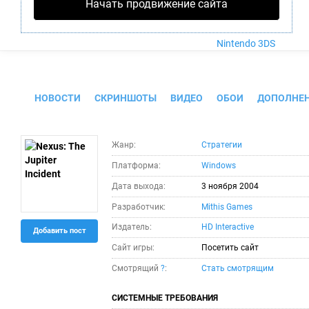
Nintendo Wii U
Начать продвижение сайта
PlayStation 4
Xbox One
Nintendo 3DS
Nexus: The Jupiter Incident
НОВОСТИ
СКРИНШОТЫ
ВИДЕО
ОБОИ
ДОПОЛНЕ
Жанр:
Стратегии
Платформа:
Windows
Дата выхода:
3 ноября 2004
Разработчик:
Mithis Games
Издатель:
HD Interactive
Добавить пост
Сайт игры:
Посетить сайт
Смотрящий
?
:
Стать смотрящим
СИСТЕМНЫЕ ТРЕБОВАНИЯ