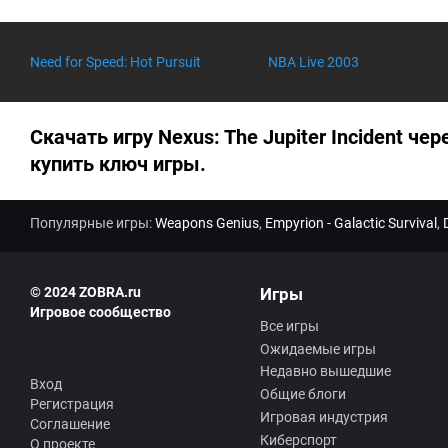
о
ц
е
н
Need for Speed: Hot Pursuit
NBA Live 2003
к
а
0
.
0
Скачать игру Nexus: The Jupiter Incident чер
купить ключ игры.
Популярные игры:
Weapons Genius
,
Empyrion - Galactic Survival
,
© 2024 ZOBRA.ru
Игры
Игровое сообщество
Все игры
Ожидаемые игры
Недавно вышедшие
Вход
Общие блоги
Регистрация
Игровая индустрия
Соглашение
Киберспорт
О проекте