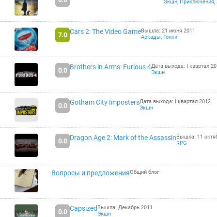
Экшн
,
Приключения
,
Cars 2: The Video Game
Вышла: 21 июня 2011
7.0
Аркады
,
Гонки
Brothers in Arms: Furious 4
Дата выхода: I квартал 2
0.0
Экшн
Gotham City Imposters
Дата выхода: I квартал 2012
0.0
Экшн
Dragon Age 2: Mark of the Assassin
Вышла: 11 октя
0.0
RPG
Вопросы и предложения
Общий блог
Capsized
Вышла: Декабрь 2011
0.0
Экшн