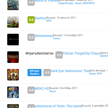
World of Planes
Дата выхода: I квартал 2011
0.0
Симуляторы
,
Экшн
,
MMORPG
Bastion
Вышла: 16 августа 2011
9.0
RPG
Simraceway
Вышла: 13 октября 2011
0.0
Гонки
Играть
бесплатно
Panzar: Forged by Chaos
Дата 
0.0
MMO
Dark Eye: Demonicon, The
Дата выхода: I
399 руб.
0.0
Экшн
,
RPG
Купить
MDK2 HD
Вышла: Сентябрь 2011
0.0
Экшн
Adventures of Tintin: The Game
Вышла: 6 декабря 2
0.0