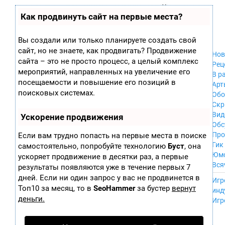
Zobra.ru - Игровое сообщество - все о
П
Как продвинуть сайт на первые места?
Xbox 360
играх
ла
PC
т
Xbox
ф
Вы создали или только планируете создать свой
ор
Wii
сайт, но не знаете, как продвигать? Продвижение
м
Нов
GameCube
сайта – это не просто процесс, а целый комплекс
ы
Рец
PS
мероприятий, направленных на увеличение его
В р
PS2
посещаемости и повышение его позиций в
Арт
PS3
поисковых системах.
Обо
Nintendo 64
Скр
Dreamcast
Вид
Ускорение продвижения
PSP
Обс
Nintendo DS
Про
Если вам трудно попасть на первые места в поиске
Android
Гик
самостоятельно, попробуйте технологию
Буст
, она
iPhone, iPod,
Юм
ускоряет продвижение в десятки раз, а первые
iPad
Вся
результаты появляются уже в течение первых 7
MacOS
------
дней. Если ни один запрос у вас не продвинется в
Sega Mega Drive
Игр
NES
Топ10 за месяц, то в
SeoHammer
за бустер
вернут
инд
PSP Vita
деньги.
Игр
Mobile
Wii U