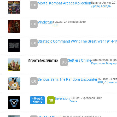
Mortal Kombat Arcade Kollection
Вышла: Август 201
0.0
Драки
,
Аркады
Vindictus
Вышла: 27 октября 2010
0.0
RPG
Strategic Command WW1: The Great War 1914-1
0.0
Играть
бесплатно
Settlers Online
Дата выхода: III к
0.0
Стратегии
,
Браузе
Serious Sam: The Random Encounter
Вышла: 24 окт
0.0
RPG
,
Стратеги
Inversion
Вышла: 7 февраля 2012
449 руб.
10
Экшн
Купить