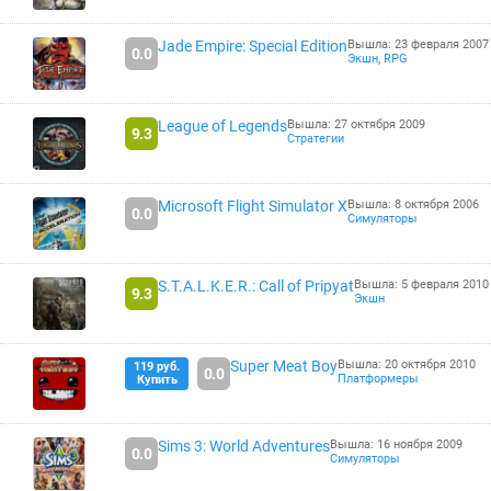
Jade Empire: Special Edition
Вышла: 23 февраля 2007
0.0
Экшн
,
RPG
League of Legends
Вышла: 27 октября 2009
9.3
Стратегии
Microsoft Flight Simulator X
Вышла: 8 октября 2006
0.0
Симуляторы
S.T.A.L.K.E.R.: Call of Pripyat
Вышла: 5 февраля 2010
9.3
Экшн
Super Meat Boy
Вышла: 20 октября 2010
119 руб.
0.0
Платформеры
Купить
Sims 3: World Adventures
Вышла: 16 ноября 2009
0.0
Симуляторы