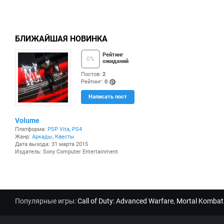
БЛИЖАЙШАЯ НОВИНКА
Рейтинг
0
%
ожиданий
Постов:
2
Рейтинг:
0
(po
Написать пост
ints
)
Volume
Платформа:
PSP Vita
,
PS4
Жанр:
Аркады
,
Квесты
Дата выхода: 31 марта 2015
Издатель: Sony Computer Entertainment
Популярные игры:
Call of Duty: Advanced Warfare
,
Mortal Kombat