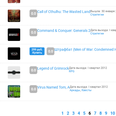
Call of Cthulhu: The Wasted Land
Вышла: 30 января 
0.0
Стратегии
Command & Conquer: Generals 2
Дата выхода: I ква
0.0
Стратегии
Штрафбат (Men of War: Condemned H
299 руб.
0.0
Купить
Legend of Grimrock
Дата выхода: I квартал 2012
0.0
RPG
Virus Named Tom, A
Дата выхода: I квартал 2012
0.0
Аркады
,
Квесты
1
2
3
4
5
6
7
8
9
10