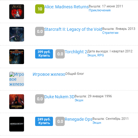
Alice: Madness Returns
Вышла: 17 июня 2011
10
Приключения
Starcraft II: Legacy of the Void
Вышла: Январь 2013
0.0
Стратегии
Torchlight 2
Дата выхода: I квартал 2012
399 руб.
0.0
Экшн
,
RPG
Купить
Игровое железо
Общий блог
Duke Nukem 3D
Вышла: 29 января 1996
0.0
Экшн
Renegade Ops
Вышла: Сентябрь 2011
249 руб.
0.0
Экшн
Купить