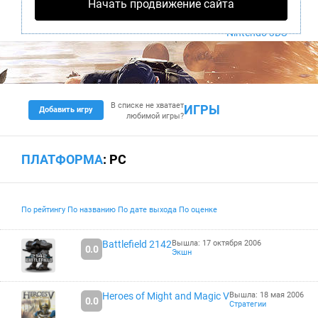
Начать продвижение сайта
PS4
Xbox One
Nintendo 3DS
В списке не хватает
ИГРЫ
Добавить игру
любимой игры?
ПЛАТФОРМА
: PC
По рейтингу
По названию
По дате выхода
По оценке
Battlefield 2142
Вышла: 17 октября 2006
0.0
Экшн
Heroes of Might and Magic V
Вышла: 18 мая 2006
0.0
Стратегии