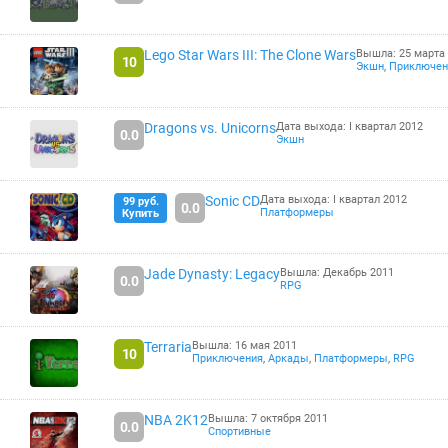
Lego Star Wars III: The Clone Wars
Вышла: 25 марта
10
Экшн
,
Приключен
Dragons vs. Unicorns
Дата выхода: I квартал 2012
0.0
Экшн
Sonic CD
Дата выхода: I квартал 2012
99 руб.
0.0
Платформеры
Купить
Jade Dynasty: Legacy
Вышла: Декабрь 2011
0.0
RPG
Terraria
Вышла: 16 мая 2011
10
Приключения
,
Аркады
,
Платформеры
,
RPG
NBA 2K12
Вышла: 7 октября 2011
0.0
Спортивные