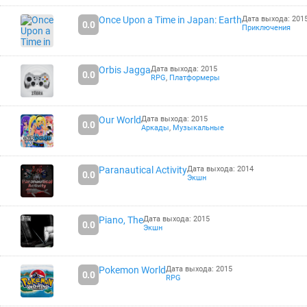
Once Upon a Time in Japan: Earth
Дата выхода: 201
0.0
Приключения
Orbis Jagga
Дата выхода: 2015
0.0
RPG
,
Платформеры
Our World
Дата выхода: 2015
0.0
Аркады
,
Музыкальные
Paranautical Activity
Дата выхода: 2014
0.0
Экшн
Piano, The
Дата выхода: 2015
0.0
Экшн
Pokemon World
Дата выхода: 2015
0.0
RPG