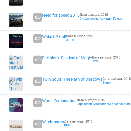
Need for speed 2015
Дата выхода: 2015
0.0
Симуляторы
,
Аркады
,
Гонки
Wake UP Call
Дата выхода: 2015
0.0
Экшн
Earthlock: Festival of Magic
Дата выхода: 2015
0.0
RPG
Twin Souls: The Path of Shadows
Дата выхода: 2015
0.0
Экшн
World Zombination
Дата выхода: 2015
0.0
Стратегии
,
Многопользовательские
Witchmarsh
Дата выхода: 2015
0.0
RPG