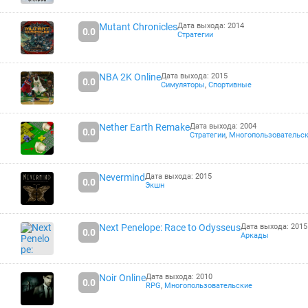
Mutant Chronicles
Дата выхода: 2014
0.0
Стратегии
NBA 2K Online
Дата выхода: 2015
0.0
Симуляторы
,
Спортивные
Nether Earth Remake
Дата выхода: 2004
0.0
Стратегии
,
Многопользовательс
Nevermind
Дата выхода: 2015
0.0
Экшн
Next Penelope: Race to Odysseus
Дата выхода: 2015
0.0
Аркады
Noir Online
Дата выхода: 2010
0.0
RPG
,
Многопользовательские