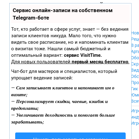
Zobra.ru - Игровое сообщество - все о
П
Сервис онлайн-записи на собственном
Xbox 360
играх
ла
PC
Telegram-боте
т
Xbox
ф
ор
Wii
Тот, кто работает в сфере услуг, знает — без ведения
м
Нов
GameCube
записи клиентов никуда. Мало того, что нужно
ы
Рец
PS
видеть свое расписание, но и напоминать клиентам
В р
PS2
о визитах тоже. Нашли самый бюджетный и
Арт
PS3
оптимальный вариант:
сервис VisitTime.
Обо
Nintendo 64
Для новых пользователей
первый месяц бесплатно
.
Скр
Dreamcast
Вид
Чат-бот для мастеров и специалистов, который
PSP
Обс
упрощает ведение записей:
Nintendo DS
Про
Android
Сам записывает клиентов и напоминает им о
—
Гик
iPhone, iPod,
визите;
Юм
iPad
Персонализирует скидки, чаевые, кэшбэк и
—
Вся
MacOS
предоплаты;
------
Sega Mega Drive
Игр
Увеличивает доходимость и помогает больше
—
NES
инд
зарабатывать;
PSP Vita
Игр
Mobile
Wii U