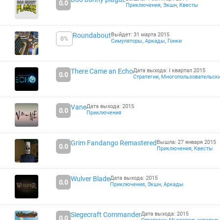
0.0
Приключения
,
Экшн
,
Квесты
Roundabout
Выйдет: 31 марта 2015
0%
Симуляторы
,
Аркады
,
Гонки
There Came an Echo
Дата выхода: I квартал 2015
0.0
Стратегии
,
Многопользовательск
Vane
Дата выхода: 2015
0.0
Приключения
Grim Fandango Remastered
Вышла: 27 января 2015
0.0
Приключения
,
Квесты
Wulver Blade
Дата выхода: 2015
0.0
Приключения
,
Экшн
,
Аркады
Siegecraft Commander
Дата выхода: 2015
0.0