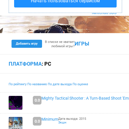
Начать пользоваться сервисом
PS4
Xbox One
Nintendo 3DS
В списке не хватает
ИГРЫ
Добавить игру
любимой игры?
ПЛАТФОРМА
: PC
По рейтингу
По названию
По дате выхода
По оценке
Mighty Tactical Shooter : A Turn-Based Shoot 'Em
0.0
Minimum
Дата выхода: 2015
0.0
Экшн