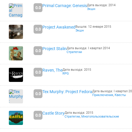
Primal Carnage: Genesis
Дата выхода: 2014
0.0
Экшн
Project Awakened
Вышла: 12 января 2015
0.0
Экшн
Project Stalin
Дата выхода: I квартал 2014
0.0
Стратегии
Raven, The
Дата выхода: 2015
0.0
RPG
Tex Murphy: Project Fedora
Дата выхода: I квартал 2
0.0
Приключения
,
Квесты
Castle Story
Дата выхода: 2015
0.0
Стратегии
,
Многопользовательские