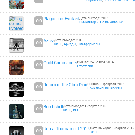
Стратегии
,
Многопользователь
Plague Inc: Evolved
Дата выхода: 2015
0.0
Симуляторы
,
На выживание
Aztez
Дата выхода: 2015
0.0
Экшн
,
Аркады
,
Платформеры
Guild Commander
Вышла: 24 ноября 2014
0.0
Стратегии
Return of the Obra Dinn
Вышла: 5 февраля 2015
0.0
Приключения
,
Квесты
Bombshell
Дата выхода: I квартал 2015
0.0
Экшн
,
RPG
Unreal Tournament 2015
Дата выхода: I квартал 2015
0.0
Экшн