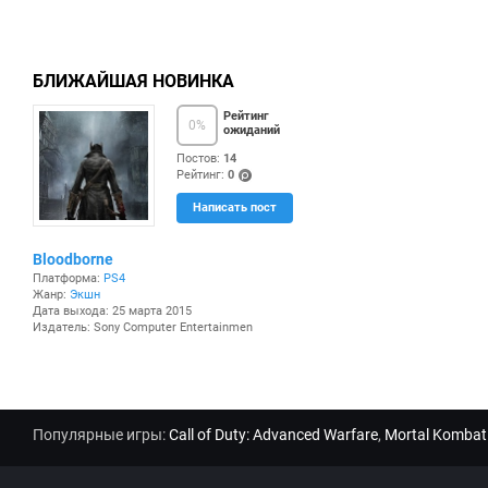
БЛИЖАЙШАЯ НОВИНКА
Рейтинг
0
%
ожиданий
Постов:
14
Рейтинг:
0
(po
Написать пост
ints
)
Bloodborne
Платформа:
PS4
Жанр:
Экшн
Дата выхода: 25 марта 2015
Издатель: Sony Computer Entertainmen
Популярные игры:
Call of Duty: Advanced Warfare
,
Mortal Kombat