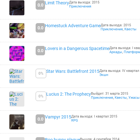
Limit Theory
Дата выхода: 2015
0.0
Приключения
Homestuck Adventure Game
Дата выхода: 2015
0.0
Приключения
,
Квесты
Lovers in a Dangerous Spacetime
Дата выхода: I ква
0.0
Аркады
,
Платфор
Star Wars: Battlefront 2015
Дата выхода: IV квартал
0%
Экшн
Lucius 2: The Prophecy
Выйдет: 31 марта 2015
0%
Приключения
,
Квесты
,
Ужасы
Vampyr 2015
Дата выхода: I квартал 2015
0.0
RPG
Boo bunny plague
Вышла: 4 сентября 2014