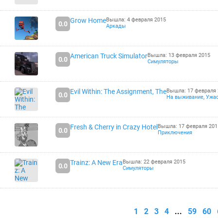
Grow Home
Вышла: 4 февраля 2015
0.0
Аркады
American Truck Simulator
Вышла: 13 февраля 2015
0.0
Симуляторы
Evil Within: The Assignment, The
Вышла: 17 февраля 
0.0
На выживание
,
Ужа
Fresh & Cherry in Crazy Hotel
Вышла: 17 февраля 201
0.0
Приключения
Trainz: A New Era
Вышла: 22 февраля 2015
0.0
Симуляторы
1
2
3
4
...
59
60