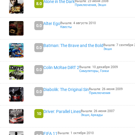
Alone in the Dark
Вышла: 23 июня 2008
8.0
Приключения
,
Экшн
Alter Ego
Вышла: 4 августа 2010
0.0
Квесты
Batman: The Brave and the Bold
Вышла: 7 сентября 
0.0
Экшн
Colin McRae DiRT 2
Вышла: 10 декабря 2009
0.0
Симуляторы
,
Гонки
Diabolik: The Original Sin
Вышла: 26 июня 2009
0.0
Приключения
Driver: Parallel Lines
Вышла: 26 июня 2007
10
Экшн
,
Аркады
FIFA 11
Вышла: 1 октября 2010