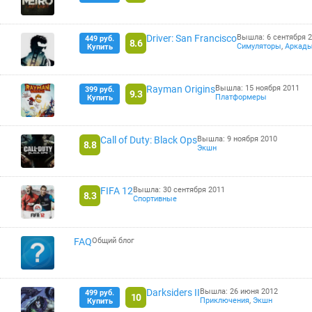
Driver: San Francisco
Вышла: 6 сентября 
449 руб.
8.6
Симуляторы
,
Аркад
Купить
Rayman Origins
Вышла: 15 ноября 2011
399 руб.
9.3
Платформеры
Купить
Call of Duty: Black Ops
Вышла: 9 ноября 2010
8.8
Экшн
FIFA 12
Вышла: 30 сентября 2011
8.3
Спортивные
FAQ
Общий блог
Darksiders II
Вышла: 26 июня 2012
499 руб.
10
Приключения
,
Экшн
Купить