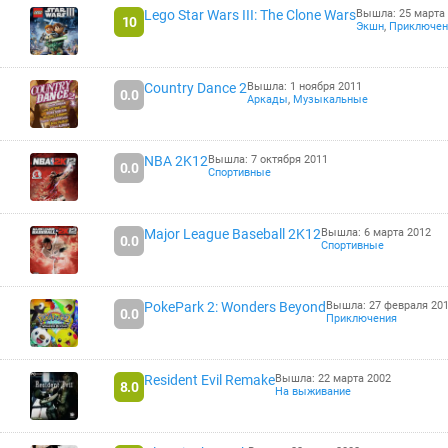
Lego Star Wars III: The Clone Wars
Вышла: 25 марта
10
Экшн
,
Приключен
Country Dance 2
Вышла: 1 ноября 2011
0.0
Аркады
,
Музыкальные
NBA 2K12
Вышла: 7 октября 2011
0.0
Спортивные
Major League Baseball 2K12
Вышла: 6 марта 2012
0.0
Спортивные
PokePark 2: Wonders Beyond
Вышла: 27 февраля 20
0.0
Приключения
Resident Evil Remake
Вышла: 22 марта 2002
8.0
На выживание