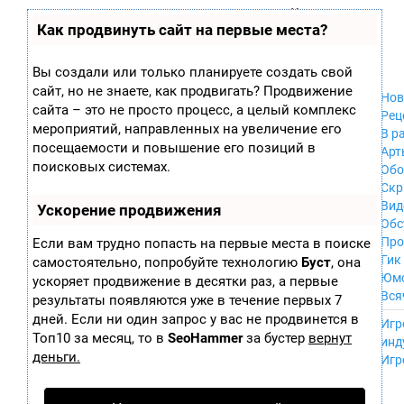
Zobra.ru - Игровое сообщество - все о
П
Как продвинуть сайт на первые места?
Xbox 360
играх
ла
PC
т
Xbox
ф
Вы создали или только планируете создать свой
ор
Wii
сайт, но не знаете, как продвигать? Продвижение
м
Нов
GameCube
сайта – это не просто процесс, а целый комплекс
ы
Рец
PS
мероприятий, направленных на увеличение его
В р
PS2
посещаемости и повышение его позиций в
Арт
PS3
поисковых системах.
Обо
Nintendo 64
Скр
Dreamcast
Вид
Ускорение продвижения
PSP
Обс
Nintendo DS
Про
Если вам трудно попасть на первые места в поиске
Android
Гик
самостоятельно, попробуйте технологию
Буст
, она
iPhone, iPod,
Юм
ускоряет продвижение в десятки раз, а первые
iPad
Вся
результаты появляются уже в течение первых 7
MacOS
------
дней. Если ни один запрос у вас не продвинется в
Sega Mega Drive
Игр
NES
Топ10 за месяц, то в
SeoHammer
за бустер
вернут
инд
PSP Vita
деньги.
Игр
Mobile
Wii U