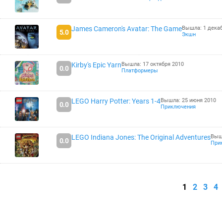
James Cameron's Avatar: The Game
Вышла: 1 дека
5.0
Экшн
Kirby's Epic Yarn
Вышла: 17 октября 2010
0.0
Платформеры
LEGO Harry Potter: Years 1-4
Вышла: 25 июня 2010
0.0
Приключения
LEGO Indiana Jones: The Original Adventures
Выш
0.0
При
1
2
3
4