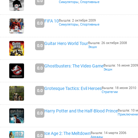
0.0
Симуляторы
,
Спортивные
FIFA 10
Вышла: 2 октября 2009
0.0
Симуляторы
,
Спортивные
Guitar Hero World Tour
Вышла: 26 октября 2008
0.0
Экшн
Ghostbusters: The Video Game
Вышла: 16 июня 2009
0.0
Экшн
Grotesque Tactics: Evil Heroes
Вышла: 18 июня 2010
0.0
Стратегии
Harry Potter and the Half-Blood Prince
Вышла: 10 м
0.0
Приключени
Ice Age 2: The Meltdown
Вышла: 14 марта 2006
0.0
Аркады