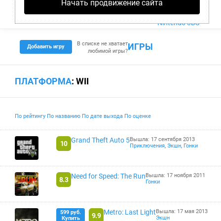
Начать продвижение сайта
PS4
Xbox One
Nintendo 3DS
В списке не хватает
ИГРЫ
Добавить игру
любимой игры?
ПЛАТФОРМА
: WII
По рейтингу
По названию
По дате выхода
По оценке
Grand Theft Auto 5
Вышла: 17 сентября 2013
10
Приключения
,
Экшн
,
Гонки
Need for Speed: The Run
Вышла: 17 ноября 2011
8.3
Гонки
Metro: Last Light
Вышла: 17 мая 2013
599 руб.
9.9
Экшн
Купить