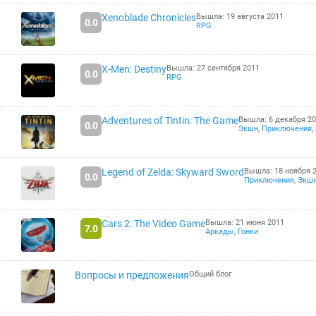
Xenoblade Chronicles
Вышла: 19 августа 2011
0.0
RPG
X-Men: Destiny
Вышла: 27 сентября 2011
0.0
RPG
Adventures of Tintin: The Game
Вышла: 6 декабря 2
0.0
Экшн
,
Приключения
,
Legend of Zelda: Skyward Sword
Вышла: 18 ноября 
0.0
Приключения
,
Экш
Cars 2: The Video Game
Вышла: 21 июня 2011
7.0
Аркады
,
Гонки
Вопросы и предложения
Общий блог