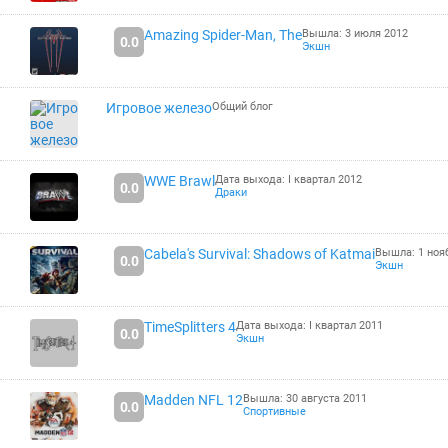
Amazing Spider-Man, The
Вышла: 3 июля 2012
0.0
Экшн
Игровое железо
Общий блог
WWE Brawl
Дата выхода: I квартал 2012
0.0
Драки
Cabela's Survival: Shadows of Katmai
Вышла: 1 ноя
0.0
Экшн
TimeSplitters 4
Дата выхода: I квартал 2011
0.0
Экшн
Madden NFL 12
Вышла: 30 августа 2011
0.0
Спортивные