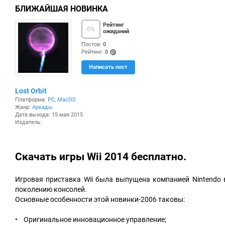
БЛИЖАЙШАЯ НОВИНКА
Рейтинг
0
%
ожиданий
Постов:
0
Рейтинг:
0
(po
Написать пост
ints
)
Lost Orbit
Платформа:
PC
,
MacOS
Жанр:
Аркады
Дата выхода: 15 мая 2015
Издатель:
Скачать игры Wii 2014 бесплатно.
Игровая приставка Wii была выпущена компанией Nintendo в 
поколению консолей.
Основные особенности этой новинки-2006 таковы:
• Оригинальное инновационное управление;