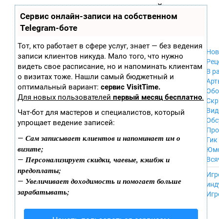
Zobra.ru - Игровое сообщество - все о
П
Сервис онлайн-записи на собственном
Xbox 360
играх
ла
PC
Telegram-боте
т
Xbox
ф
ор
Wii
Тот, кто работает в сфере услуг, знает — без ведения
м
Нов
GameCube
записи клиентов никуда. Мало того, что нужно
ы
Рец
PS
видеть свое расписание, но и напоминать клиентам
В р
PS2
о визитах тоже. Нашли самый бюджетный и
Арт
PS3
оптимальный вариант:
сервис VisitTime.
Обо
Nintendo 64
Для новых пользователей
первый месяц бесплатно
.
Скр
Dreamcast
Вид
Чат-бот для мастеров и специалистов, который
PSP
Обс
упрощает ведение записей:
Nintendo DS
Про
Android
Сам записывает клиентов и напоминает им о
—
Гик
iPhone, iPod,
визите;
Юм
iPad
Персонализирует скидки, чаевые, кэшбэк и
—
Вся
MacOS
предоплаты;
------
Sega Mega Drive
Игр
Увеличивает доходимость и помогает больше
—
NES
инд
зарабатывать;
PSP Vita
Игр
Mobile
Wii U