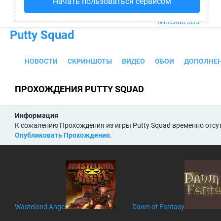
Начать пользоваться сервисом
PS4
Xbox One
Nintendo 3DS
Putty Squad
НОВОСТИ
СКРИНШОТЫ
ВИДЕО
ОБОИ
ДОПОЛНЕ
ПРОХОЖДЕНИЯ PUTTY SQUAD
Информация
К сожалению Прохождения из игры Putty Squad временно отсут
Опубликовать Прохождения
.
Wasteland Angel
Dawn of Fantasy