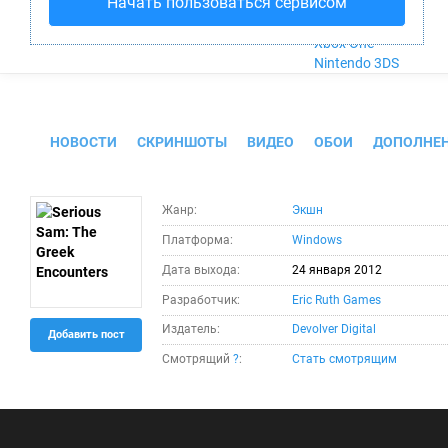
Начать пользоваться сервисом
Nintendo Wii U
PlayStation 4
Xbox One
Nintendo 3DS
Serious Sam: The Greek Encounters
НОВОСТИ
СКРИНШОТЫ
ВИДЕО
ОБОИ
ДОПОЛНЕ
Жанр:
Экшн
Платформа:
Windows
Дата выхода:
24 января 2012
Разработчик:
Eric Ruth Games
Издатель:
Devolver Digital
Добавить пост
Смотрящий
?
:
Стать смотрящим