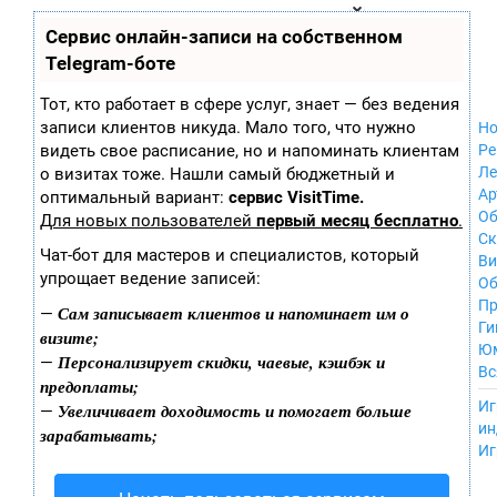
Zobra.ru - Игровое сообщество - все о
П
Сервис онлайн-записи на собственном
Xbox 360
играх
ла
Windows
Telegram-боте
т
Xbox
ф
ор
Nintendo Wii
Тот, кто работает в сфере услуг, знает — без ведения
м
Nintendo
записи клиентов никуда. Мало того, что нужно
Но
ы
GameCube
видеть свое расписание, но и напоминать клиентам
Ре
PlayStation
Ле
о визитах тоже. Нашли самый бюджетный и
PlayStation 2
Ар
оптимальный вариант:
сервис VisitTime.
PlayStation 3
Об
Для новых пользователей
первый месяц бесплатно
.
Nintendo 64
С
Чат-бот для мастеров и специалистов, который
Sega Dreamcast
Ви
упрощает ведение записей:
PlayStation
Об
Portable
Пр
Сам записывает клиентов и напоминает им о
—
Nintendo DS
Ги
визите;
Android
Ю
Персонализирует скидки, чаевые, кэшбэк и
—
iOS
Вс
предоплаты;
MacOS
----
Иг
Увеличивает доходимость и помогает больше
—
Sega Mega Drive
ин
зарабатывать;
NES
Иг
PlayStation Vita
Mobile