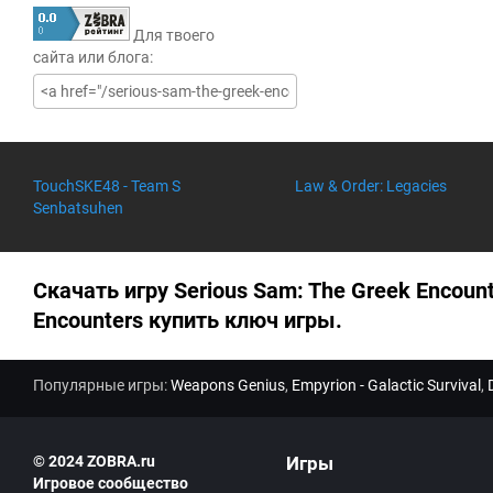
Т
е
Для твоего
к
у
сайта или блога:
щ
а
я
о
ц
е
н
TouchSKE48 - Team S
Law & Order: Legacies
к
Senbatsuhen
а
0
.
0
Скачать игру Serious Sam: The Greek Encoun
Encounters купить ключ игры.
Популярные игры:
Weapons Genius
,
Empyrion - Galactic Survival
,
© 2024 ZOBRA.ru
Игры
Игровое сообщество