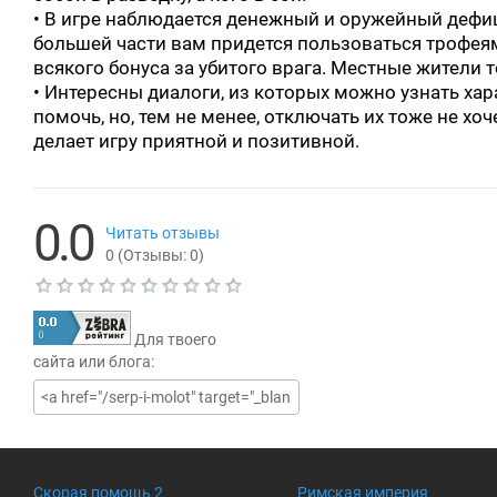
• В игре наблюдается денежный и оружейный дефиц
большей части вам придется пользоваться трофеями
всякого бонуса за убитого врага. Местные жители 
• Интересны диалоги, из которых можно узнать ха
помочь, но, тем не менее, отключать их тоже не хо
делает игру приятной и позитивной.
0.0
Читать отзывы
0
(Отзывы:
0
)
Т
е
Для твоего
к
у
сайта или блога:
щ
а
я
о
ц
е
н
Скорая помощь 2
Римская империя