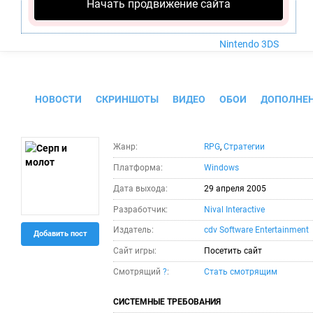
Nintendo Wii U
Начать продвижение сайта
PlayStation 4
Xbox One
Nintendo 3DS
Серп и молот
НОВОСТИ
СКРИНШОТЫ
ВИДЕО
ОБОИ
ДОПОЛНЕ
Жанр:
RPG
,
Стратегии
Платформа:
Windows
Дата выхода:
29 апреля 2005
Разработчик:
Nival Interactive
Издатель:
cdv Software Entertainment
Добавить пост
Сайт игры:
Посетить сайт
Смотрящий
?
:
Стать смотрящим
СИСТЕМНЫЕ ТРЕБОВАНИЯ