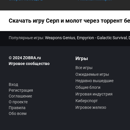
к
а
0
.
0
Скачать игру Серп и молот через торрент б
Популярные игры:
Weapons Genius
,
Empyrion - Galactic Survival
,
© 2024 ZOBRA.ru
Игры
Игровое сообщество
Все игры
Ожидаемые игры
Недавно вышедшие
Вход
Общие блоги
Регистрация
Игровая индустрия
Соглашение
Киберспорт
О проекте
Игровое железо
Правила
Обо всем