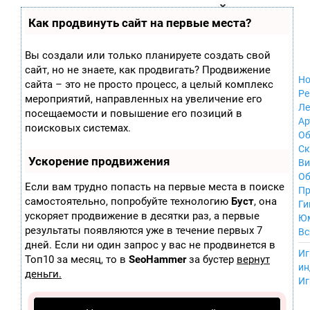
Zobra.ru - Игровое сообщество - все о
П
Как продвинуть сайт на первые места?
Xbox 360
играх
ла
Windows
т
Xbox
ф
Вы создали или только планируете создать свой
ор
Nintendo Wii
сайт, но не знаете, как продвигать? Продвижение
м
Nintendo
Но
ы
сайта – это не просто процесс, а целый комплекс
GameCube
Ре
мероприятий, направленных на увеличение его
PlayStation
Ле
посещаемости и повышение его позиций в
PlayStation 2
Ар
поисковых системах.
PlayStation 3
Об
Nintendo 64
С
Ускорение продвижения
Sega Dreamcast
Ви
PlayStation
Об
Если вам трудно попасть на первые места в поиске
Portable
Пр
самостоятельно, попробуйте технологию
Буст
, она
Nintendo DS
Ги
ускоряет продвижение в десятки раз, а первые
Android
Ю
iOS
результаты появляются уже в течение первых 7
Вс
MacOS
дней. Если ни один запрос у вас не продвинется в
----
Иг
Sega Mega Drive
Топ10 за месяц, то в
SeoHammer
за бустер
вернут
ин
NES
деньги.
Иг
PlayStation Vita
Mobile