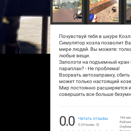
Почувствуй тебя в шкуре Козл
Симулятор козла позволит В
мире людей. Вы можете: толка
любые вещи.
Заползти на подъемный кран
параплан? - Не проблема!
Взорвать автозаправку, сбить
может только настоящий козе
Мир постоянно расширяется и
совершить все больше безум
0.0
194 ме
Читать отзывы
Рейтинг
0
(Отзывы:
0
)
Опубли