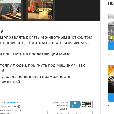
ПО
а!
ам управлять рогатым животным в открытом
ть, крушить, ломать и цепляться языком за
,
 и прыгнуть на пролетающий мимо
 толпу людей, прыгнуть под машину? - Так
л!
 у козла появляется возможность
ных вещей.
Для твоего
сто в
рейтинге игр
,
сайта или
 на сайте: 4
блога:
(po
ковано постов: 4