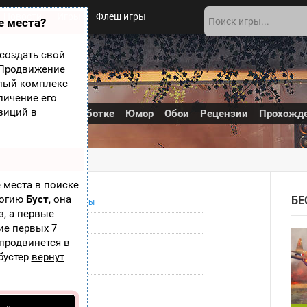
Новости
Игры
Флеш игры
е места?
 игры
О сайте
создать свой
? Продвижение
а
елый комплекс
личение его
зиций в
олнения
В разработке
Юмор
Обои
Рецензии
Прохожд
 места в поиске
логию
Буст
, она
БЕ
Симуляторы
,
Аркады
з, а первые
PC
ие первых 7
 продвинется в
1 апреля 2014
бустер
вернут
Coffee Stain Studios
Стать смотрящим