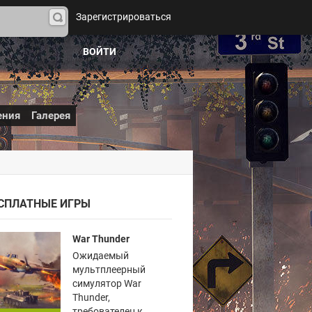
Зарегистрироваться
На
йти
ВОЙТИ
ения
Галерея
СПЛАТНЫЕ ИГРЫ
War Thunder
Ожидаемый
мультплеерный
симулятор War
Thunder,
требователен к