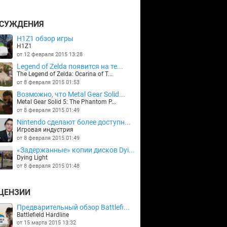
СУЖДЕНИЯ
H1Z1 обзор игры
H1Z1
от 12 февраля 2015 13:28
Legend of Zelda появится на те...
The Legend of Zelda: Ocarina of T...
от 8 февраля 2015 01:53
Возможно, что Metal Gear Solid...
Metal Gear Solid 5: The Phantom P...
от 8 февраля 2015 01:49
Nintendo сделают более доступн...
Игровая индустрия
от 8 февраля 2015 01:49
«Задержанные» копии дисков Dyi...
Dying Light
от 8 февраля 2015 01:48
ЦЕНЗИИ
Предварительный обзор Battlefi...
Battlefield Hardline
от 15 марта 2015 13:32