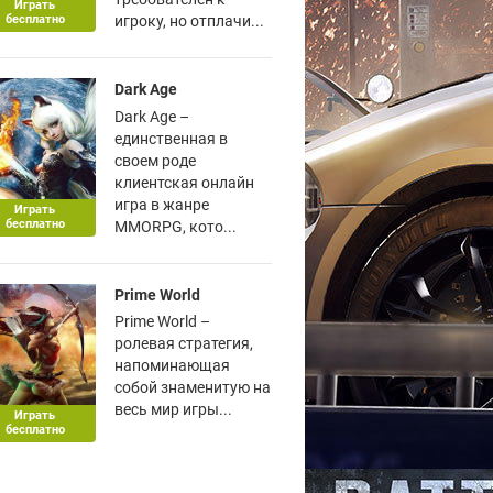
Играть
бесплатно
игроку, но отплачи...
Dark Age
Dark Age –
единственная в
своем роде
клиентская онлайн
игра в жанре
Играть
бесплатно
MMORPG, кото...
Prime World
Prime World –
ролевая стратегия,
напоминающая
собой знаменитую на
весь мир игры...
Играть
бесплатно