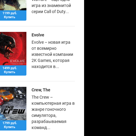
игра из знаменитой
серии Call of Duty...
1199 руб.
Купить
Evolve
Evolve – новая игра
от всемирно
известной компании
2K Games, которая
находится в...
1499 руб.
Купить
Crew, The
The Crew –
компьютерная игра в
жанре гоночного
симулятора,
разрабаываемая
1799 руб.
Купить
команд...