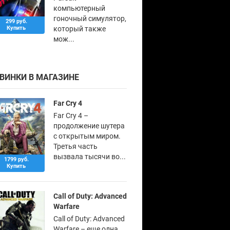
компьютерный
гоночный симулятор,
299 руб.
Купить
который также
мож...
ВИНКИ В МАГАЗИНЕ
Far Cry 4
Far Cry 4 –
продолжение шутера
с открытым миром.
Третья часть
вызвала тысячи во...
1799 руб.
Купить
Call of Duty: Advanced
Warfare
Call of Duty: Advanced
Warfare – еще одна