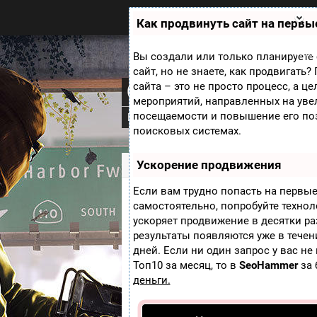
Zobra.ru - Игровое сообщество -
все о играх
Как продвинуть сайт на первы
П
ла
т
Мини
Вы создали или только планируете 
ф
сайт, но не знаете, как продвигать
ор
Симулятор козл
сайта – это не просто процесс, а ц
м
ы
мероприятий, направленных на уве
посещаемости и повышение его по
Новости
Скриншоты
Видео
Доп
поисковых системах.
Ускорение продвижения
Zobra.ru
»
Игры
» Симулятор козла
Если вам трудно попасть на первые
самостоятельно, попробуйте техно
Жанр:
ускоряет продвижение в десятки ра
Платформа:
результаты появляются уже в течен
дней. Если ни один запрос у вас не
Дата выхода:
Топ10 за месяц, то в
SeoHammer
за 
Издатель:
деньги.
Смотрящий
?
:
Добавить пост