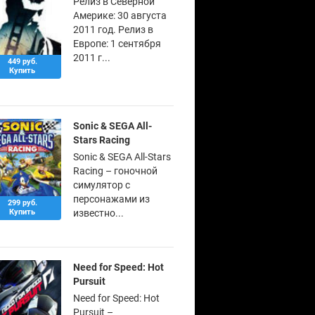
Релиз в Северной
Америке: 30 августа
2011 год. Релиз в
Европе: 1 сентября
2011 г...
449 руб.
Купить
Sonic & SEGA All-
Stars Racing
Sonic & SEGA All-Stars
Racing – гоночной
симулятор с
персонажами из
299 руб.
Купить
известно...
Need for Speed: Hot
Pursuit
Need for Speed: Hot
Pursuit –