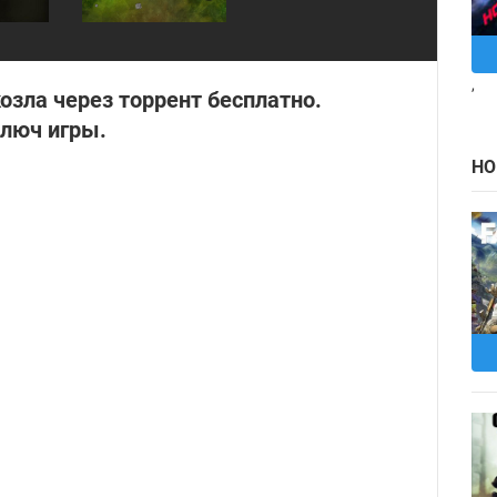
,
озла через торрент бесплатно.
ключ игры.
НО