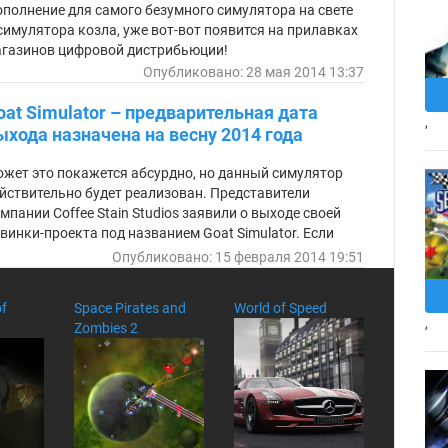
полнение для самого безумного симулятора на свете
симулятора козла, уже вот-вот появится на прилавках
газинов цифровой дистрибьюции!
Опубликовано: 28 мая 2014 13:37
oat Simulator – предварительная дата
,
ыхода назначена на весну 2014 года
жет это покажется абсурдно, но данный симулятор
йствительно будет реализован. Представители
мпании Coffee Stain Studios заявили о выходе своей
винки-проекта под названием Goat Simulator. Если
исать игру в двух словах – это симулятор козла.
Опубликовано: 15 февраля 2014 19:51
of
Space Pirates and
World of Speed
,
Zombies 2