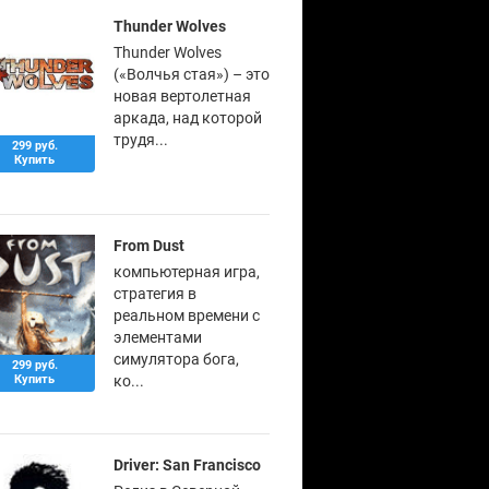
Thunder Wolves
Thunder Wolves
(«Волчья стая») – это
новая вертолетная
аркада, над которой
трудя...
299 руб.
Купить
From Dust
компьютерная игра,
стратегия в
реальном времени с
элементами
симулятора бога,
299 руб.
Купить
ко...
Driver: San Francisco