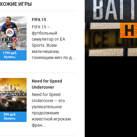
ХОЖИЕ ИГРЫ
FIFA 15
FIFA 15 –
футбольный
симулятор от EA
Sports. Всем
мальчишкам,
1799 руб.
Купить
гоняющим мяч по д...
Need for Speed
Undercover
Need for Speed
Undercover – это
увлекательное
продолжение
299 руб.
Купить
известной игрокам
фран...