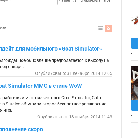
ints
тариев: 2
)
озла
В
ви
де
пдейт для мобильного «Goat Simulator»
сп
,
ис
ка
лгожданное обновление предполагается к выходу на
нец января.
Опубликовано: 31 декабря 2014 12:05
oat Simulator MMO в стиле WoW
зработчики многоизвестного Goat Simulator, Coffe
ain Studios объявили второе бесплатное расширение
я игры.
,
Опубликовано: 18 ноября 2014 11:43
ополнение скоро