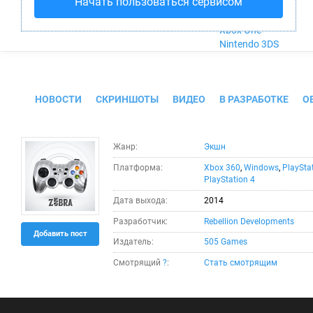
Начать пользоваться сервисом
Nintendo Wii U
PlayStation 4
Xbox One
Nintendo 3DS
Sniper Elite 3
НОВОСТИ
СКРИНШОТЫ
ВИДЕО
В РАЗРАБОТКЕ
О
Жанр:
Экшн
Платформа:
Xbox 360
,
Windows
,
PlaySta
PlayStation 4
Дата выхода:
2014
Разработчик:
Rebellion Developments
Добавить пост
Издатель:
505 Games
Смотрящий
?
:
Стать смотрящим