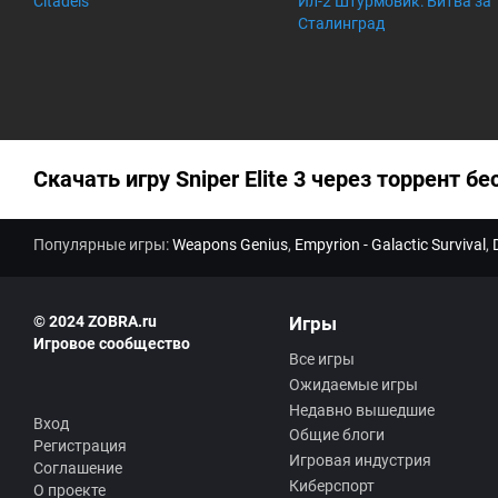
Citadels
Ил-2 Штурмовик: Битва за
ев
:
Сталинград
Скачать игру Sniper Elite 3 через торрент бе
Популярные игры:
Weapons Genius
,
Empyrion - Galactic Survival
,
© 2024 ZOBRA.ru
Игры
Игровое сообщество
Все игры
Ожидаемые игры
Недавно вышедшие
Вход
Общие блоги
Регистрация
Игровая индустрия
Соглашение
Киберспорт
О проекте