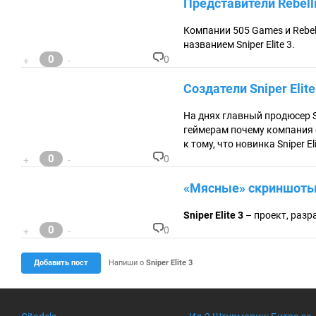
Представители Rebell
м
м
ен
Компании 505 Games и Rebel
та
названием Sniper Elite 3.
ри
0
0
+
-
ев
К
:
о
Создатели Sniper Elit
м
м
ен
На днях главный продюсер S
та
геймерам почему компания сч
ри
к тому, что новинка Sniper E
ев
0
:
0
+
-
К
о
«Мясные» скриншот
м
м
ен
Sniper Elite 3
– проект, раз
та
0
0
+
-
ри
К
ев
о
:
м
Добавить пост
Напиши о
Sniper Elite 3
м
ен
та
ри