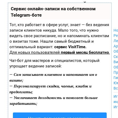
Zobra.ru - Игровое сообщество - все о
П
Сервис онлайн-записи на собственном
Xbox 360
играх
ла
Windows
Telegram-боте
т
Xbox
ф
ор
Nintendo Wii
Тот, кто работает в сфере услуг, знает — без ведения
м
Nintendo
записи клиентов никуда. Мало того, что нужно
Но
ы
GameCube
видеть свое расписание, но и напоминать клиентам
Ре
PlayStation
Ле
о визитах тоже. Нашли самый бюджетный и
PlayStation 2
Ар
оптимальный вариант:
сервис VisitTime.
PlayStation 3
Об
Для новых пользователей
первый месяц бесплатно
.
Nintendo 64
С
Чат-бот для мастеров и специалистов, который
Sega Dreamcast
Ви
упрощает ведение записей:
PlayStation
Об
Portable
Пр
Сам записывает клиентов и напоминает им о
—
Nintendo DS
Ги
визите;
Android
Ю
Персонализирует скидки, чаевые, кэшбэк и
—
iOS
Вс
предоплаты;
MacOS
----
Иг
Увеличивает доходимость и помогает больше
—
Sega Mega Drive
ин
зарабатывать;
NES
Иг
PlayStation Vita
Mobile