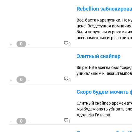
К
о
Rebellion заблокиров
м
м
ен
Всё, баста карапузики. Не к
та
цене. Вездесущая компания R
ри
были получены игроками из
ев
всевозможных игр за три ко
:
0
0
+
-
К
о
Элитный снайпер
м
м
ен
Sniper Elite всегда был “се
та
уникальным и незаштампов
ри
0
0
+
-
ев
К
:
о
Скоро будем мочить 
м
м
ен
Элитный снайпер времён вто
та
мы будем опять убивать зло
ри
Адольфа Гитлера.
ев
0
:
1
+
-
К
о