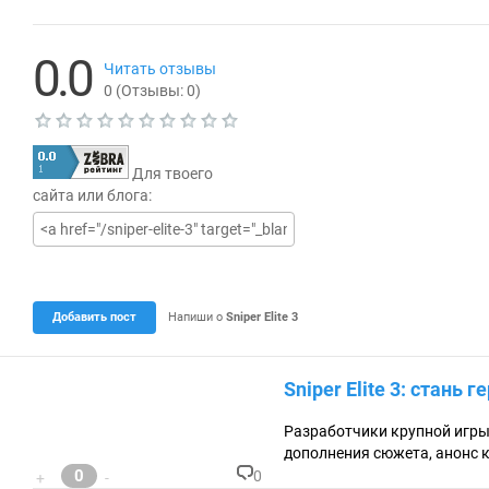
0.0
Читать отзывы
0
(Отзывы:
0
)
Т
е
Для твоего
к
у
сайта или блога:
щ
а
я
о
ц
е
н
Добавить пост
Напиши о
Sniper Elite 3
к
а
0
.
Sniper Elite 3: стань 
0
Разработчики крупной игры 
дополнения сюжета, анонс к
0
0
+
-